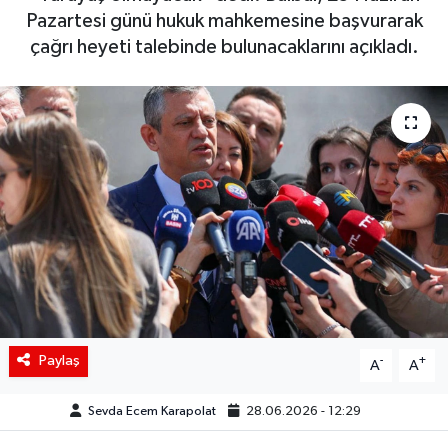
Pazartesi günü hukuk mahkemesine başvurarak
Siyaset
çağrı heyeti talebinde bulunacaklarını açıkladı.
Spor
Teknoloji
Yaşam
Paylaş
-
+
A
A
Sevda Ecem Karapolat
28.06.2026 - 12:29