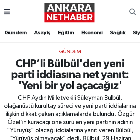
Asayiş
Ankara Hava Durumu
Gündem
Asayiş
Eğitim
Ekonomi
Sağlık
Si
Duyurular
Ankara Trafik Yoğunluk Haritası
GÜNDEM
Eğitim
Süper Lig Puan Durumu ve Fikstür
CHP’li Bülbül'den yeni
Ekonomi
Tüm Manşetler
parti iddiasına net yanıt:
'Yeni bir yol açacağız'
Gündem
Son Dakika Haberleri
CHP Aydın Milletvekili Süleyman Bülbül,
Kim Kimdir Nereli
Haber Arşivi
olağanüstü kurultay süreci ve yeni parti iddialarına
ilişkin dikkat çeken açıklamalarda bulundu. Özgür
Resmi İlanlar
Özel’in kuracağı öne sürülen yeni partinin adının
“Yürüyüş” olacağı iddialarına yanıt veren Bülbül,
Sağlık
“Yürüyüş olmayacak” dedi. Bülbül, 29 Haziran