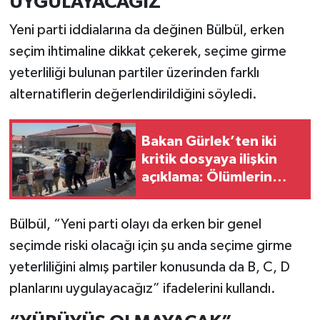
UYGULAYACAĞIZ”
Yeni parti iddialarına da değinen Bülbül, erken
seçim ihtimaline dikkat çekerek, seçime girme
yeterliliği bulunan partiler üzerinden farklı
alternatiflerin değerlendirildiğini söyledi.
Bakan Gürlek’ten iki
kritik dosyaya ilişkin
açıklama: Ölümlerin
ardındaki gerçek
ortaya çıktı
Bülbül, “Yeni parti olayı da erken bir genel
seçimde riski olacağı için şu anda seçime girme
yeterliliğini almış partiler konusunda da B, C, D
planlarını uygulayacağız” ifadelerini kullandı.