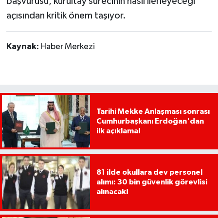
başvurusu, kurultay sürecinin nasıl ilerleyeceği
açısından kritik önem taşıyor.
Kaynak:
Haber Merkezi
Tarihi Mekke Anlaşması sonrası
Cumhurbaşkanı Erdoğan'dan
ilk açıklama!
81 ilde okullara dev personel
alımı: 30 bin güvenlik görevlisi
alınacak!