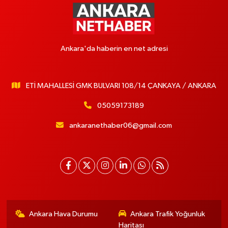
Ankara'da haberin en net adresi
ETİ MAHALLESİ GMK BULVARI 108/14 ÇANKAYA / ANKARA
05059173189
ankaranethaber06@gmail.com
Ankara Hava Durumu
Ankara Trafik Yoğunluk
Haritası