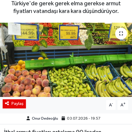
Türkiye'de gerek gerek elma gerekse armut
Siyaset
fiyatları vatandaşı kara kara düşündürüyor.
Spor
Teknoloji
Yaşam
Paylaş
-
+
A
A
Onur Dedeoğlu
03.07.2026 - 19:57