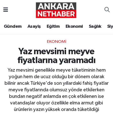
Asayiş
Ankara Hava Durumu
Gündem
Asayiş
Eğitim
Ekonomi
Sağlık
Si
Duyurular
Ankara Trafik Yoğunluk Haritası
EKONOMI
Eğitim
Süper Lig Puan Durumu ve Fikstür
Yaz mevsimi meyve
Ekonomi
Tüm Manşetler
fiyatlarına yaramadı
Yaz mevsimi genellikle meyve tüketiminin hem
Gündem
Son Dakika Haberleri
yoğun hem de ucuz olduğu bir dönem olarak
bilinir ancak Türkiye'de son yıllardaki fahiş fiyatlar
Kim Kimdir Nereli
Haber Arşivi
meyve fiyatlarında olumsuz yönde etkilerken
bundan negatif anlamda en çok etkilenen ise
Resmi İlanlar
vatandaşlar oluyor özellikle elma armut gibi
Sağlık
ürünlerin yazın yüksek oranda tüketildiği