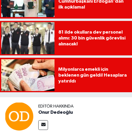
Cumhurbaşkanı Erdoğan'dan
ilk açıklama!
81 ilde okullara dev personel
alımı: 30 bin güvenlik görevlisi
alınacak!
Milyonlarca emekli için
beklenen gün geldi! Hesaplara
yatırıldı
EDITÖR HAKKINDA
Onur Dedeoğlu