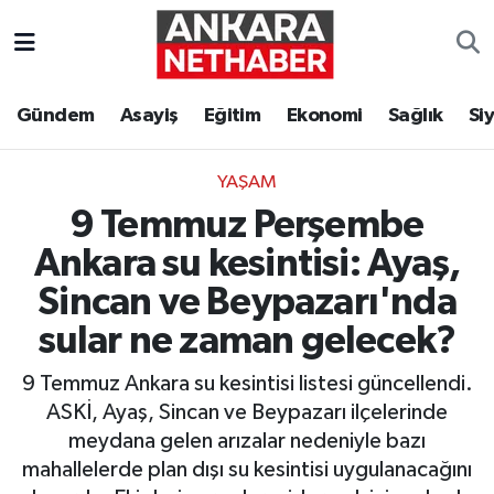
Asayiş
Ankara Hava Durumu
Gündem
Asayiş
Eğitim
Ekonomi
Sağlık
Si
Duyurular
Ankara Trafik Yoğunluk Haritası
YAŞAM
Eğitim
Süper Lig Puan Durumu ve Fikstür
9 Temmuz Perşembe
Ekonomi
Tüm Manşetler
Ankara su kesintisi: Ayaş,
Sincan ve Beypazarı'nda
Gündem
Son Dakika Haberleri
sular ne zaman gelecek?
Kim Kimdir Nereli
Haber Arşivi
9 Temmuz Ankara su kesintisi listesi güncellendi.
ASKİ, Ayaş, Sincan ve Beypazarı ilçelerinde
Resmi İlanlar
meydana gelen arızalar nedeniyle bazı
mahallelerde plan dışı su kesintisi uygulanacağını
Sağlık