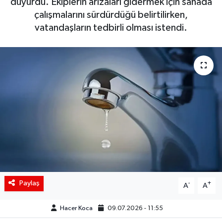
duyurdu. Ekiplerin arızaları gidermek için sahada
çalışmalarını sürdürdüğü belirtilirken,
Siyaset
vatandaşların tedbirli olması istendi.
Spor
Teknoloji
Yaşam
Paylaş
-
+
A
A
Hacer Koca
09.07.2026 - 11:55