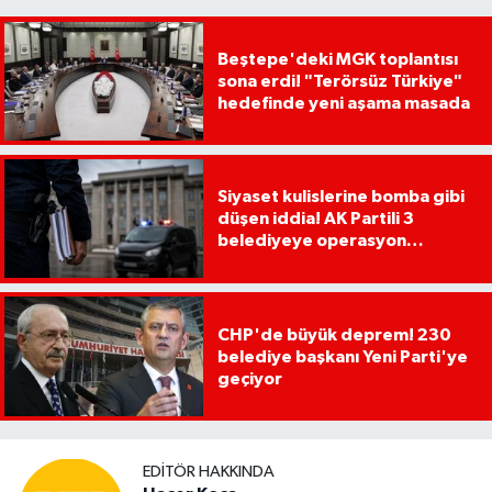
Beştepe'deki MGK toplantısı
sona erdi! "Terörsüz Türkiye"
hedefinde yeni aşama masada
Siyaset kulislerine bomba gibi
düşen iddia! AK Partili 3
belediyeye operasyon
yapılacak!
CHP'de büyük deprem! 230
belediye başkanı Yeni Parti'ye
geçiyor
EDITÖR HAKKINDA