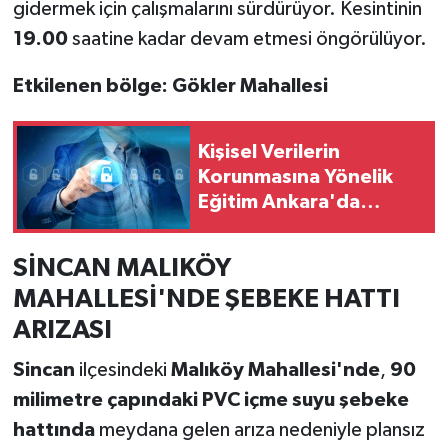
gidermek için çalışmalarını sürdürüyor. Kesintinin
19.00
saatine kadar devam etmesi öngörülüyor.
Etkilenen bölge:
Gökler Mahallesi
Kişisel Verilerin
Korunmasına Yönelik
Eğitim Ankara'da
Gerçekleşti
SİNCAN MALIKÖY
MAHALLESİ'NDE ŞEBEKE HATTI
ARIZASI
Sincan
ilçesindeki
Malıköy Mahallesi'nde
,
90
milimetre çapındaki PVC içme suyu şebeke
hattında
meydana gelen arıza nedeniyle plansız