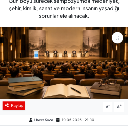
Gün boyu sürecek sempozyumda medeniyet,
şehir, kimlik, sanat ve modern insanın yaşadığı
Siyaset
sorunlar ele alınacak.
Spor
Teknoloji
Yaşam
Paylaş
-
+
A
A
Hacer Koca
19.05.2026 - 21:30