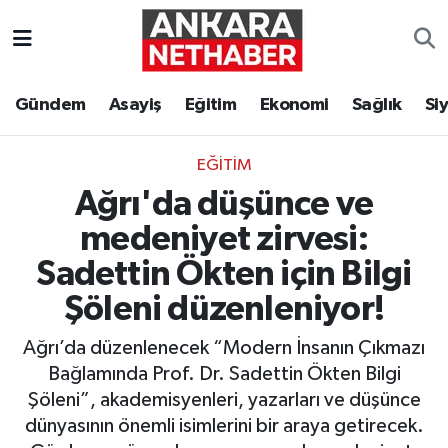
Asayiş
Ankara Hava Durumu
Gündem
Asayiş
Eğitim
Ekonomi
Sağlık
Si
Duyurular
Ankara Trafik Yoğunluk Haritası
EĞITIM
Eğitim
Süper Lig Puan Durumu ve Fikstür
Ağrı'da düşünce ve
Ekonomi
Tüm Manşetler
medeniyet zirvesi:
Sadettin Ökten için Bilgi
Gündem
Son Dakika Haberleri
Şöleni düzenleniyor!
Kim Kimdir Nereli
Haber Arşivi
Ağrı’da düzenlenecek “Modern İnsanın Çıkmazı
Bağlamında Prof. Dr. Sadettin Ökten Bilgi
Resmi İlanlar
Şöleni”, akademisyenleri, yazarları ve düşünce
dünyasının önemli isimlerini bir araya getirecek.
Sağlık