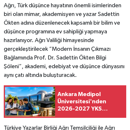
Ağrı, Türk düşünce hayatının önemli isimlerinden
biri olan mimar, akademisyen ve yazar Sadettin
Ökten adına düzenlenecek kapsamlı bir bilim ve
düşünce programına ev sahipliği yapmaya
hazırlanıyor. Ağrı Valiliği himayesinde
gerçekleştirilecek “Modern İnsanın Çıkmazı
Bağlamında Prof. Dr. Sadettin Ökten Bilgi
Şöleni”, akademi, edebiyat ve düşünce dünyasını
aynı çatı altında buluşturacak.
Ankara Medipol
Üniversitesi'nden
2026-2027 YKS
adaylarına dev burs
paketi
Türkiye Yazarlar Birliği Ağrı Temsilciliği ile Ağrı