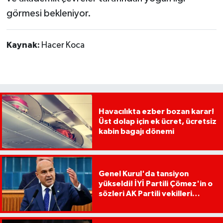
görmesi bekleniyor.
Kaynak:
Hacer Koca
Havacılıkta ezber bozan karar!
Üst dolap için ek ücret, ücretsiz
kabin bagajı dönemi
Genel Kurul'da tansiyon
yükseldi! İYİ Partili Çömez'in o
sözleri AK Partili vekilleri
kızdırdı