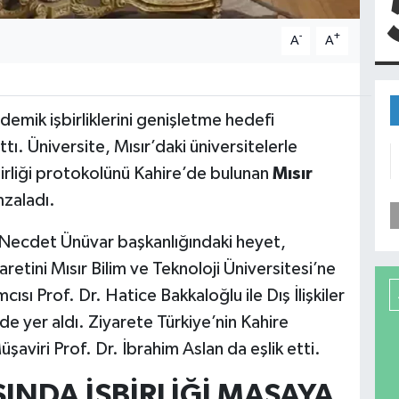
-
+
A
A
ademik işbirliklerini genişletme hedefi
ı. Üniversite, Mısır’daki üniversitelerle
birliği protokolünü Kahire’de bulunan
Mısır
mzaladı.
 Necdet Ünüvar başkanlığındaki heyet,
retini Mısır Bilim ve Teknoloji Üniversitesi’ne
sı Prof. Dr. Hatice Bakkaloğlu ile Dış İlişkiler
 yer aldı. Ziyarete Türkiye’nin Kahire
şaviri Prof. Dr. İbrahim Aslan da eşlik etti.
SINDA İŞBİRLİĞİ MASAYA