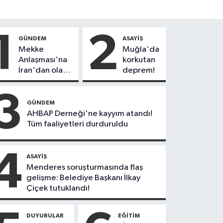
1
2
GÜNDEM
ASAYIŞ
Mekke
Muğla'da
Anlaşması'na
korkutan
İran'dan olay
deprem!
tepki:
"Politikalarınızı
3
düzeltin"
GÜNDEM
AHBAP Derneği'ne kayyım atandı!
Tüm faaliyetleri durduruldu
4
ASAYIŞ
Menderes soruşturmasında flaş
gelişme: Belediye Başkanı İlkay
Çiçek tutuklandı!
DUYURULAR
EĞITIM