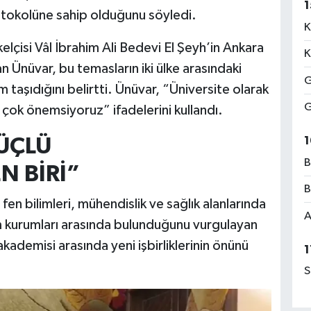
1
rotokolüne sahip olduğunu söyledi.
K
elçisi Vâl İbrahim Ali Bedevi El Şeyh’in Ankara
K
tan Ünüvar, bu temasların iki ülke arasındaki
G
 taşıdığını belirtti. Ünüvar, “Üniversite olarak
G
 çok önemsiyoruz” ifadelerini kullandı.
ÜÇLÜ
1
B
N BİRİ”
B
 fen bilimleri, mühendislik ve sağlık alanlarında
A
 kurumları arasında bulunduğunu vurgulayan
kademisi arasında yeni işbirliklerinin önünü
1
S