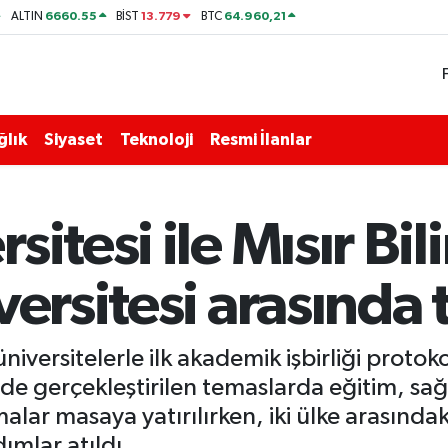
6660.55
13.779
64.960,21
ALTIN
BİST
BTC
ğlık
Siyaset
Teknoloji
Resmi İlanlar
itesi ile Mısır Bil
ersitesi arasında ta
niversitelerle ilk akademik işbirliği protok
e’de gerçekleştirilen temaslarda eğitim, sağ
alar masaya yatırılırken, iki ülke arasındak
ımlar atıldı.