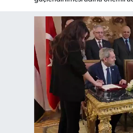
Siyaset
Spor
Teknoloji
Yaşam