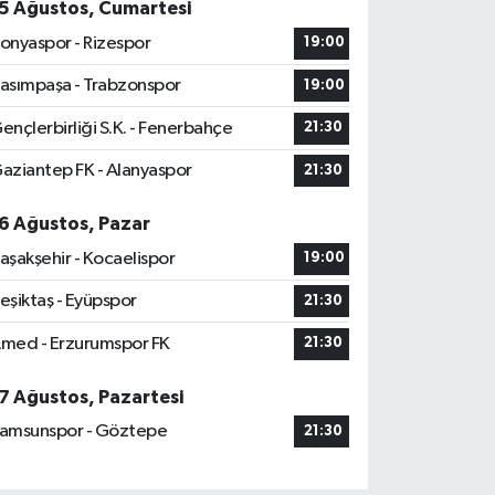
5 Ağustos, Cumartesi
onyaspor - Rizespor
19:00
asımpaşa - Trabzonspor
19:00
ençlerbirliği S.K. - Fenerbahçe
21:30
aziantep FK - Alanyaspor
21:30
6 Ağustos, Pazar
aşakşehir - Kocaelispor
19:00
eşiktaş - Eyüpspor
21:30
med - Erzurumspor FK
21:30
7 Ağustos, Pazartesi
amsunspor - Göztepe
21:30