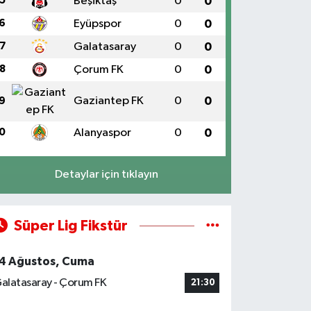
5
Beşiktaş
0
0
6
Eyüpspor
0
0
7
Galatasaray
0
0
8
Çorum FK
0
0
Gaziantep FK
0
0
9
0
Alanyaspor
0
0
Detaylar için tıklayın
Süper Lig Fikstür
4 Ağustos, Cuma
alatasaray - Çorum FK
21:30