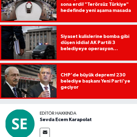
sona erdi! "Terörsüz Türkiye"
hedefinde yeni aşama masada
Siyaset kulislerine bomba gibi
düşen iddia! AK Partili 3
belediyeye operasyon
yapılacak!
CHP'de büyük deprem! 230
belediye başkanı Yeni Parti'ye
geçiyor
EDITÖR HAKKINDA
Sevda Ecem Karapolat