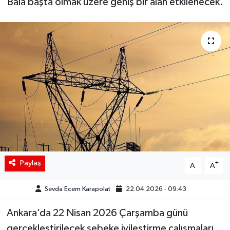
Bala başta olmak üzere geniş bir alan etkilenecek.
Siyaset
Spor
Teknoloji
Yaşam
Paylaş
-
+
A
A
Sevda Ecem Karapolat
22.04.2026 - 09:43
Ankara’da 22 Nisan 2026 Çarşamba günü
gerçekleştirilecek şebeke iyileştirme çalışmaları