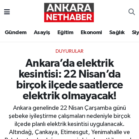
Asayiş
Ankara Hava Durumu
Gündem
Asayiş
Eğitim
Ekonomi
Sağlık
Si
Duyurular
Ankara Trafik Yoğunluk Haritası
DUYURULAR
Eğitim
Süper Lig Puan Durumu ve Fikstür
Ankara’da elektrik
Ekonomi
Tüm Manşetler
kesintisi: 22 Nisan’da
birçok ilçede saatlerce
Gündem
Son Dakika Haberleri
elektrik olmayacak!
Kim Kimdir Nereli
Haber Arşivi
Ankara genelinde 22 Nisan Çarşamba günü
şebeke iyileştirme çalışmaları nedeniyle birçok
Resmi İlanlar
ilçede planlı elektrik kesintisi uygulanacak.
Altındağ, Çankaya, Etimesgut, Yenimahalle ve
Sağlık