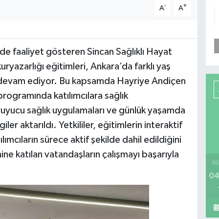
-
+
A
A
de faaliyet gösteren Sincan Sağlıklı Hayat
ryazarlığı eğitimleri, Ankara’da farklı yaş
la devam ediyor. Bu kapsamda Hayriye Andiçen
programında katılımcılara sağlık
uyucu sağlık uygulamaları ve günlük yaşamda
giler aktarıldı. Yetkililer, eğitimlerin interaktif
lımcıların sürece aktif şekilde dahil edildiğini
ne katılan vatandaşların çalışmayı başarıyla
İM
04