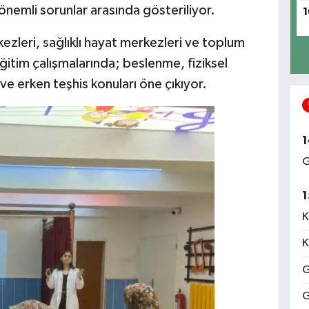
 önemli sorunlar arasında gösteriliyor.
1
kezleri, sağlıklı hayat merkezleri ve toplum
eğitim çalışmalarında; beslenme, fiziksel
 ve erken teşhis konuları öne çıkıyor.
1
G
1
K
K
G
G