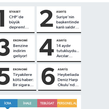
1
2
SIYASET
ASAYIŞ
CHP'de
Suriye'nin
büyük
başkentinde
deprem!
kanlı saldırı!
230
Yolcu
belediye
otobüsünde
3
4
EKONOMI
ASAYIŞ
başkanı Yeni
çok sayıda
Benzine
14 aydır
Parti'ye
ölü ve yaralı
indirim
tutukluydu...
geçiyor
var
geliyor!
Avcılar
Belediye
Başkanı
5
6
EKONOMI
ASAYIŞ
Utku Caner
Tiryakilere
Heybeliada
Çankaya
kötü haber:
Deniz Harp
tahliye
Bir sigara
Okulu'nda
edildi!
grubuna
korkutan
daha zam
yangın!
geldi!
Alevlere
müdahale