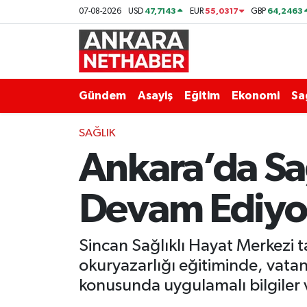
47,7143
55,0317
64,2463
07-08-2026
USD
EUR
GBP
Asayiş
Ankara Hava Durumu
Duyurular
Ankara Trafik Yoğunluk Haritası
Gündem
Asayiş
Eğitim
Ekonomi
Sa
Eğitim
Süper Lig Puan Durumu ve Fikstür
SAĞLIK
Ankara’da Sağ
Ekonomi
Tüm Manşetler
Gündem
Son Dakika Haberleri
Devam Ediyo
Kim Kimdir Nereli
Haber Arşivi
Sincan Sağlıklı Hayat Merkezi
Resmi İlanlar
okuryazarlığı eğitiminde, vatand
konusunda uygulamalı bilgiler v
Sağlık