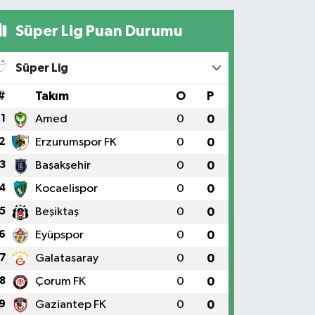
Süper Lig Puan Durumu
Süper Lig
#
Takım
O
P
1
Amed
0
0
2
Erzurumspor FK
0
0
3
Başakşehir
0
0
4
Kocaelispor
0
0
5
Beşiktaş
0
0
6
Eyüpspor
0
0
7
Galatasaray
0
0
8
Çorum FK
0
0
9
Gaziantep FK
0
0