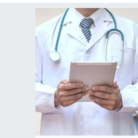
Siyaset
Spor
Teknoloji
Yaşam