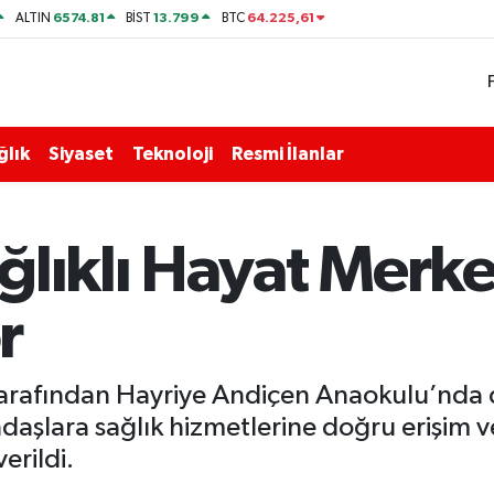
6574.81
13.799
64.225,61
ALTIN
BİST
BTC
ğlık
Siyaset
Teknoloji
Resmi İlanlar
lıklı Hayat Merkez
r
 tarafından Hayriye Andiçen Anaokulu’nda
aşlara sağlık hizmetlerine doğru erişim ve 
erildi.