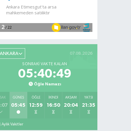
devam
ediyor
ANKARA
07.08.2026
SONRAKI VAKTE KALAN
05:40:48
Öğle Namazı
SAK
GÜNEŞ
ÖĞLE
İKINDI
AKŞAM
YATSI
:07
05:45
12:59
16:50
20:04
21:35
Aylık Vakitler