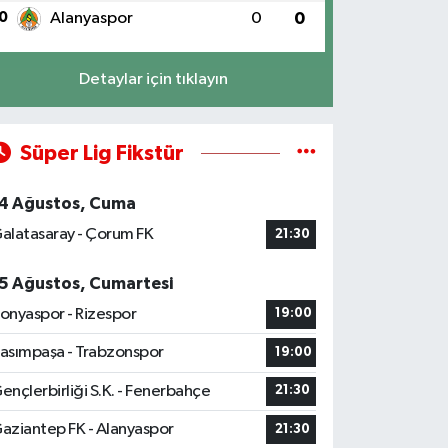
0
Alanyaspor
0
0
Detaylar için tıklayın
Süper Lig Fikstür
4 Ağustos, Cuma
alatasaray - Çorum FK
21:30
5 Ağustos, Cumartesi
onyaspor - Rizespor
19:00
asımpaşa - Trabzonspor
19:00
ençlerbirliği S.K. - Fenerbahçe
21:30
aziantep FK - Alanyaspor
21:30