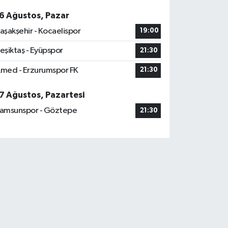
6 Ağustos, Pazar
aşakşehir - Kocaelispor
19:00
eşiktaş - Eyüpspor
21:30
med - Erzurumspor FK
21:30
7 Ağustos, Pazartesi
amsunspor - Göztepe
21:30