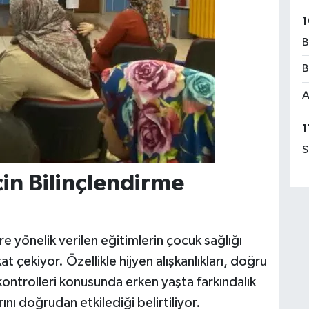
1
B
B
A
1
S
çin Bilinçlendirme
 yönelik verilen eğitimlerin çocuk sağlığı
 çekiyor. Özellikle hijyen alışkanlıkları, doğru
 kontrolleri konusunda erken yaşta farkındalık
ını doğrudan etkilediği belirtiliyor.