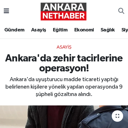
Asayiş
Ankara Hava Durumu
Gündem
Asayiş
Eğitim
Ekonomi
Sağlık
Si
Duyurular
Ankara Trafik Yoğunluk Haritası
ASAYIŞ
Eğitim
Süper Lig Puan Durumu ve Fikstür
Ankara'da zehir tacirlerine
Ekonomi
Tüm Manşetler
operasyon!
Ankara'da uyuşturucu madde ticareti yaptığı
Gündem
Son Dakika Haberleri
belirlenen kişilere yönelik yapılan operasyonda 9
şüpheli gözaltına alındı.
Kim Kimdir Nereli
Haber Arşivi
Resmi İlanlar
Sağlık