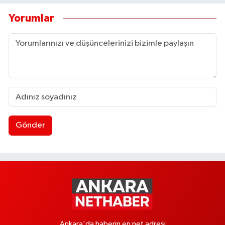
Yorumlar
Gönder
Ankara'da haberin en net adresi