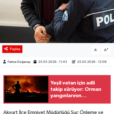
Siyaset
Spor
Teknoloji
Yaşam
Paylaş
-
+
A
A
Fatma Doğanay
25.05.2026 - 11:43
25.05.2026 - 12:09
Yeşil vatan için adli
takip sürüyor: Orman
yangınlarının
sorumluları tutuklandı!
Akyurt İlçe Emniyet Müdürlüğü Suç Önleme ve