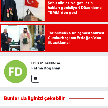
Şehit aileleri ve gazilerin
hakları genişliyor! Düzenleme
TBMM'den geçti
Tarihi Mekke Anlaşması sonrası
Cumhurbaşkanı Erdoğan'dan
ilk açıklama!
EDITÖR HAKKINDA
Fatma Doğanay
Bunlar da ilginizi çekebilir