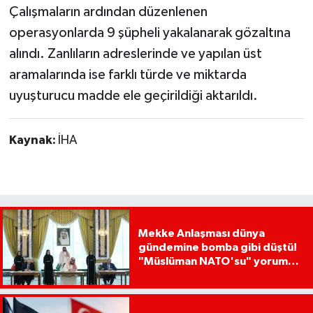
Çalışmaların ardından düzenlenen
operasyonlarda 9 şüpheli yakalanarak gözaltına
alındı. Zanlıların adreslerinde ve yapılan üst
aramalarında ise farklı türde ve miktarda
uyuşturucu madde ele geçirildiği aktarıldı.
Kaynak:
İHA
Mekke Anlaşması dünya
gündemine bomba gibi düştü!
"Müslüman NATO'su" yorumu
dikkat çekti