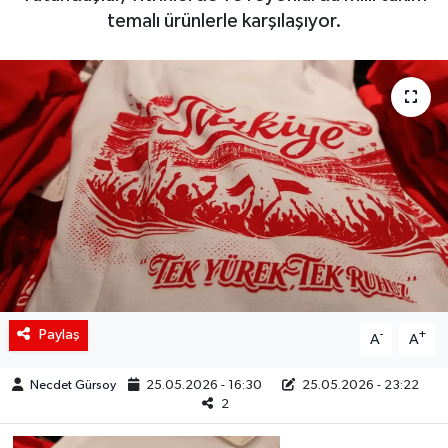
temalı ürünlerle karşılaşıyor.
Siyaset
Spor
Teknoloji
Yaşam
Paylaş
-
+
A
A
Necdet Gürsoy
25.05.2026 - 16:30
25.05.2026 - 23:22
2