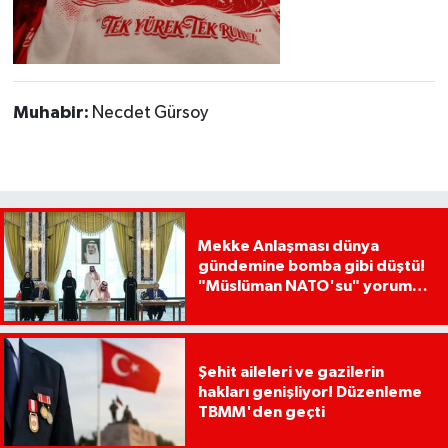
Muhabir:
Necdet Gürsoy
Mekke Anlaşması dünya
gündemine bomba gibi düştü!
"Müslüman NATO'su" yorumu
dikkat çekti
Şehit aileleri ve gazilerin
hakları genişliyor! Düzenleme
TBMM'den geçti