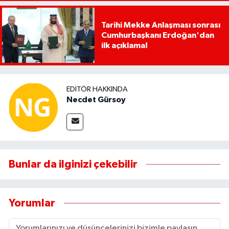
Tarihi Mekke Anlaşması sonrası
Cumhurbaşkanı Erdoğan'dan
ilk açıklama!
EDITÖR HAKKINDA
Necdet Gürsoy
Bunlar da ilginizi çekebilir
Yorumlar