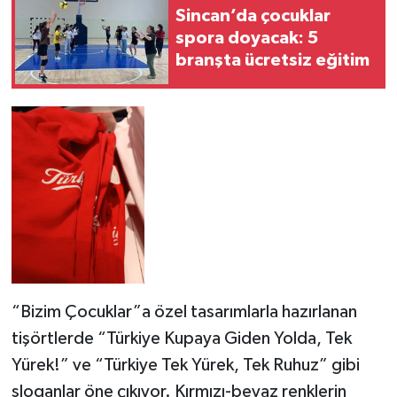
Sincan’da çocuklar
spora doyacak: 5
branşta ücretsiz eğitim
“Bizim Çocuklar”a özel tasarımlarla hazırlanan
tişörtlerde “Türkiye Kupaya Giden Yolda, Tek
Yürek!” ve “Türkiye Tek Yürek, Tek Ruhuz” gibi
sloganlar öne çıkıyor. Kırmızı-beyaz renklerin