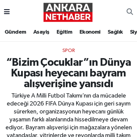
Asayiş
Ankara Hava Durumu
Gündem
Asayiş
Eğitim
Ekonomi
Sağlık
Si
Duyurular
Ankara Trafik Yoğunluk Haritası
SPOR
Eğitim
Süper Lig Puan Durumu ve Fikstür
“Bizim Çocuklar”ın Dünya
Ekonomi
Tüm Manşetler
Kupası heyecanı bayram
alışverişine yansıdı
Gündem
Son Dakika Haberleri
Türkiye A Milli Futbol Takımı’nın da mücadele
Kim Kimdir Nereli
Haber Arşivi
edeceği 2026 FIFA Dünya Kupası için geri sayım
sürerken, organizasyonun heyecanı günlük
Resmi İlanlar
yaşamın farklı alanlarında hissedilmeye devam
ediyor. Bayram alışverişi için mağazalara yönelen
Sağlık
vatandaşlar, vitrinlerde ve reyonlarda milli takım