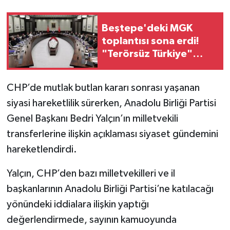
Beştepe'deki MGK
toplantısı sona erdi!
"Terörsüz Türkiye"
hedefinde yeni aşama
masada
CHP’de mutlak butlan kararı sonrası yaşanan
siyasi hareketlilik sürerken, Anadolu Birliği Partisi
Genel Başkanı Bedri Yalçın’ın milletvekili
transferlerine ilişkin açıklaması siyaset gündemini
hareketlendirdi.
Yalçın, CHP’den bazı milletvekilleri ve il
başkanlarının Anadolu Birliği Partisi’ne katılacağı
yönündeki iddialara ilişkin yaptığı
değerlendirmede, sayının kamuoyunda