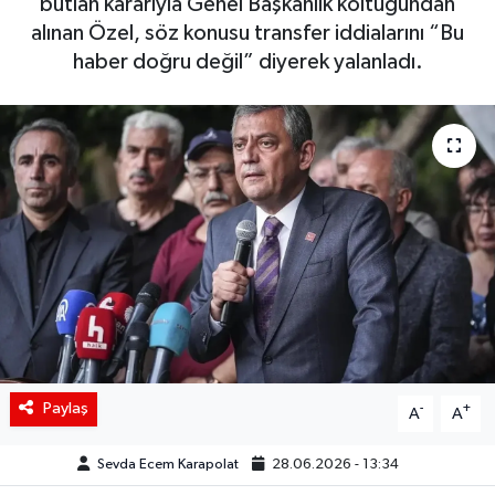
butlan kararıyla Genel Başkanlık koltuğundan
alınan Özel, söz konusu transfer iddialarını “Bu
Siyaset
haber doğru değil” diyerek yalanladı.
Spor
Teknoloji
Yaşam
Paylaş
-
+
A
A
Sevda Ecem Karapolat
28.06.2026 - 13:34