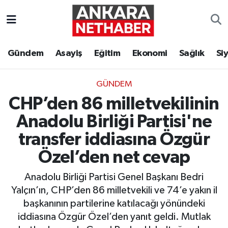
Asayiş
Ankara Hava Durumu
Gündem
Asayiş
Eğitim
Ekonomi
Sağlık
Si
Duyurular
Ankara Trafik Yoğunluk Haritası
GÜNDEM
Eğitim
Süper Lig Puan Durumu ve Fikstür
CHP’den 86 milletvekilinin
Ekonomi
Tüm Manşetler
Anadolu Birliği Partisi'ne
transfer iddiasına Özgür
Gündem
Son Dakika Haberleri
Özel’den net cevap
Kim Kimdir Nereli
Haber Arşivi
Anadolu Birliği Partisi Genel Başkanı Bedri
Yalçın’ın, CHP’den 86 milletvekili ve 74’e yakın il
Resmi İlanlar
başkanının partilerine katılacağı yönündeki
iddiasına Özgür Özel’den yanıt geldi. Mutlak
Sağlık