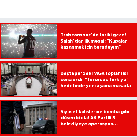
Trabzonspor'da tarihi gece!
Salah'dan ilk mesaj: "Kupalar
kazanmak için buradayım"
Beştepe'deki MGK toplantısı
sona erdi! "Terörsüz Türkiye"
hedefinde yeni aşama masada
Siyaset kulislerine bomba gibi
düşen iddia! AK Partili 3
belediyeye operasyon
yapılacak!