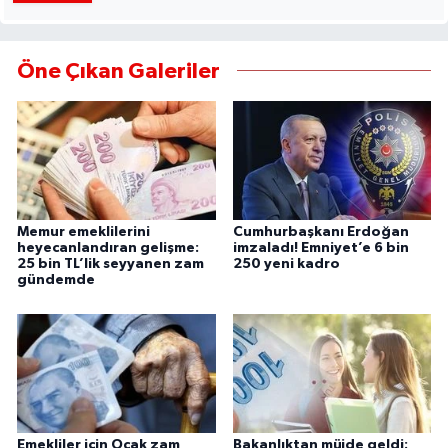
Öne Çıkan Galeriler
Memur emeklilerini
Cumhurbaşkanı Erdoğan
heyecanlandıran gelişme:
imzaladı! Emniyet’e 6 bin
25 bin TL’lik seyyanen zam
250 yeni kadro
gündemde
Emekliler için Ocak zam
Bakanlıktan müjde geldi: