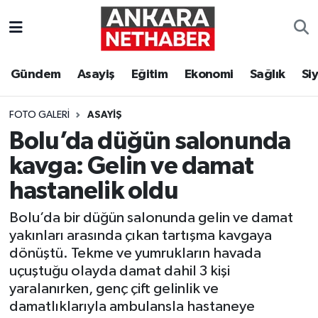
Asayiş
Ankara Hava Durumu
Gündem
Asayiş
Eğitim
Ekonomi
Sağlık
Si
Duyurular
Ankara Trafik Yoğunluk Haritası
FOTO GALERI
ASAYIŞ
Eğitim
Süper Lig Puan Durumu ve Fikstür
Bolu’da düğün salonunda
kavga: Gelin ve damat
Ekonomi
Tüm Manşetler
hastanelik oldu
Gündem
Son Dakika Haberleri
Bolu’da bir düğün salonunda gelin ve damat
yakınları arasında çıkan tartışma kavgaya
Kim Kimdir Nereli
Haber Arşivi
dönüştü. Tekme ve yumrukların havada
uçuştuğu olayda damat dahil 3 kişi
Resmi İlanlar
yaralanırken, genç çift gelinlik ve
damatlıklarıyla ambulansla hastaneye
Sağlık