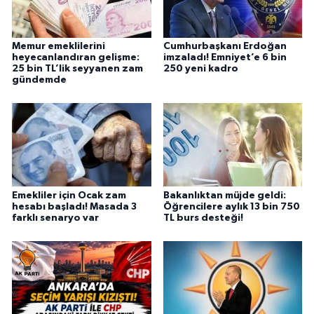
Memur emeklilerini
Cumhurbaşkanı Erdoğan
heyecanlandıran gelişme:
imzaladı! Emniyet’e 6 bin
25 bin TL’lik seyyanen zam
250 yeni kadro
gündemde
Emekliler için Ocak zam
Bakanlıktan müjde geldi:
hesabı başladı! Masada 3
Öğrencilere aylık 13 bin 750
farklı senaryo var
TL burs desteği!