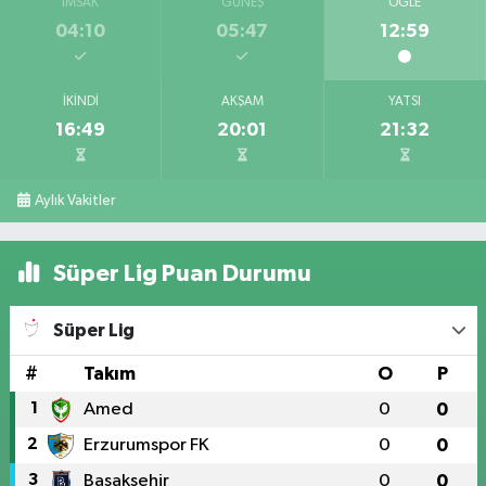
İMSAK
GÜNEŞ
ÖĞLE
04:10
05:47
12:59
İKINDI
AKŞAM
YATSI
16:49
20:01
21:32
Aylık Vakitler
Süper Lig Puan Durumu
Süper Lig
#
Takım
O
P
1
Amed
0
0
2
Erzurumspor FK
0
0
3
Başakşehir
0
0