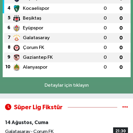
4
Kocaelispor
0
0
5
Beşiktaş
0
0
6
Eyüpspor
0
0
7
Galatasaray
0
0
8
Çorum FK
0
0
9
Gaziantep FK
0
0
10
Alanyaspor
0
0
Detaylar için tıklayın
Süper Lig Fikstür
14 Ağustos, Cuma
Galatasaray - Çorum FK
21:30