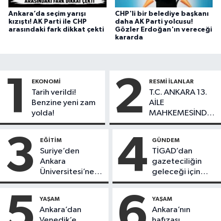
Ankara’da seçim yarışı
CHP'li bir belediye başkanı
kızıştı! AK Parti ile CHP
daha AK Parti yolcusu!
arasındaki fark dikkat çekti
Gözler Erdoğan'ın vereceği
kararda
1
2
EKONOMI
RESMI İLANLAR
Tarih verildi!
T.C. ANKARA 13.
Benzine yeni zam
AİLE
yolda!
MAHKEMESİNDEN
İLANEN TEBLİGAT
3
4
EĞITIM
GÜNDEM
Suriye’den
TİGAD’dan
Ankara
gazeteciliğin
Üniversitesi’ne
geleceği için
üst düzey
büyük adım:
ziyaret: Ortak
Türkiye
5
6
YAŞAM
YAŞAM
çalışmalar
Gazeteciler
Ankara’dan
Ankara’nın
masaya yatırıldı
Birliği dosyası
Venedik’e
hafızası