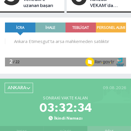
Bakan Gürlek’e
uzanan başarı
VEKAM’da
sunuldu
korunuyor: 10
binden fazla
kaynak
araştırmacıları
bekliyor
ANKARA
09.08.2026
SONRAKI VAKTE KALAN
03:32:33
İkindi Namazı