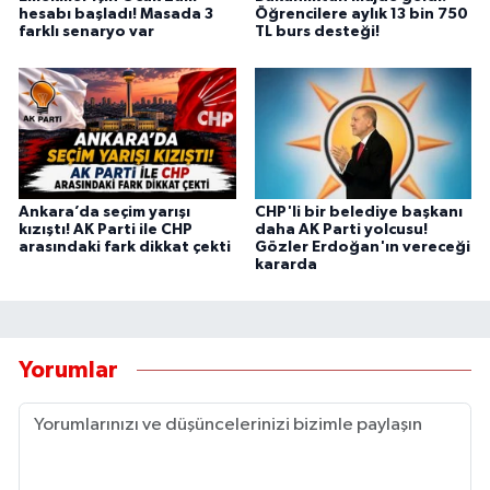
hesabı başladı! Masada 3
Öğrencilere aylık 13 bin 750
farklı senaryo var
TL burs desteği!
Ankara’da seçim yarışı
CHP'li bir belediye başkanı
kızıştı! AK Parti ile CHP
daha AK Parti yolcusu!
arasındaki fark dikkat çekti
Gözler Erdoğan'ın vereceği
kararda
Yorumlar