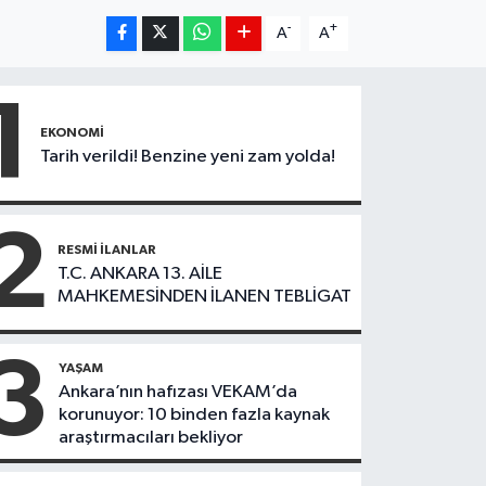
-
+
A
A
1
EKONOMI
Tarih verildi! Benzine yeni zam yolda!
2
RESMI İLANLAR
T.C. ANKARA 13. AİLE
MAHKEMESİNDEN İLANEN TEBLİGAT
3
YAŞAM
Ankara’nın hafızası VEKAM’da
korunuyor: 10 binden fazla kaynak
araştırmacıları bekliyor