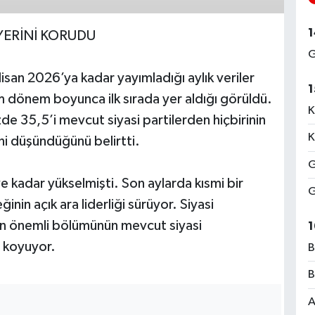
1
 YERİNİ KORUDU
G
an 2026’ya kadar yayımladığı aylık veriler
1
üm dönem boyunca ilk sırada yer aldığı görüldü.
K
zde 35,5’i mevcut siyasi partilerden hiçbirinin
K
ni düşündüğünü belirtti.
G
kadar yükselmişti. Son aylarda kısmi bir
G
nin açık ara liderliği sürüyor. Siyasi
n önemli bölümünün mevcut siyasi
1
 koyuyor.
B
B
A