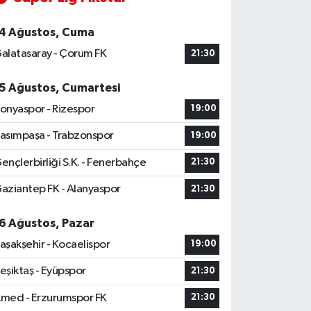
4 Ağustos, Cuma
alatasaray - Çorum FK
21:30
5 Ağustos, Cumartesi
onyaspor - Rizespor
19:00
asımpaşa - Trabzonspor
19:00
ençlerbirliği S.K. - Fenerbahçe
21:30
aziantep FK - Alanyaspor
21:30
6 Ağustos, Pazar
aşakşehir - Kocaelispor
19:00
eşiktaş - Eyüpspor
21:30
med - Erzurumspor FK
21:30