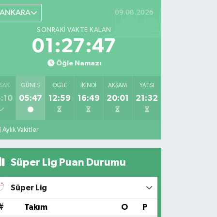
ANKARA
09.08.2026
SONRAKI VAKTE KALAN
01:27:45
Öğle Namazı
SAK
GÜNEŞ
ÖĞLE
İKINDI
AKŞAM
YATSI
:10
05:47
12:59
16:49
20:01
21:32
Aylık Vakitler
Süper Lig Puan Durumu
Süper Lig
#
Takım
O
P