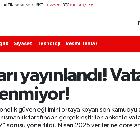
6660.55
13.779
64.840,97
ALTIN
BİST
BTC
ğlık
Siyaset
Teknoloji
Resmi İlanlar
rı yayınlandı! Vat
venmiyor!
 yönelik güven eğilimini ortaya koyan son kamuoyu 
nışmanlık tarafından gerçekleştirilen ankette vata
ir?” sorusu yöneltildi. Nisan 2026 verilerine göre 