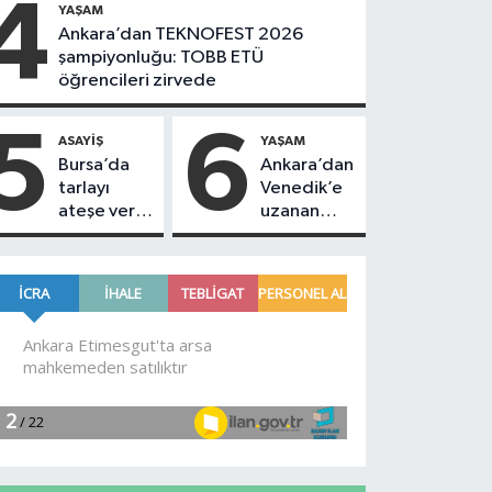
4
YAŞAM
Ankara’dan TEKNOFEST 2026
şampiyonluğu: TOBB ETÜ
öğrencileri zirvede
5
6
ASAYIŞ
YAŞAM
Bursa’da
Ankara’dan
tarlayı
Venedik’e
ateşe verip
uzanan
kaçtı! 16
başarı
yaşındaki
şüpheliyi
jandarma
yakaladı