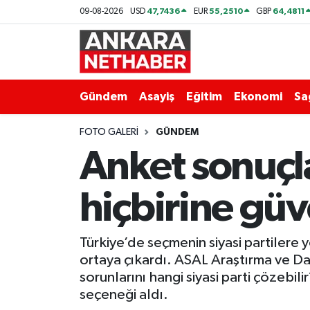
47,7436
55,2510
64,4811
09-08-2026
USD
EUR
GBP
Asayiş
Ankara Hava Durumu
Duyurular
Ankara Trafik Yoğunluk Haritası
Gündem
Asayiş
Eğitim
Ekonomi
Sa
Eğitim
Süper Lig Puan Durumu ve Fikstür
FOTO GALERI
GÜNDEM
Anket sonuçla
Ekonomi
Tüm Manşetler
hiçbirine gü
Gündem
Son Dakika Haberleri
Kim Kimdir Nereli
Haber Arşivi
Türkiye’de seçmenin siyasi partilere
ortaya çıkardı. ASAL Araştırma ve Da
Resmi İlanlar
sorunlarını hangi siyasi parti çözebil
seçeneği aldı.
Sağlık