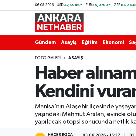
47,5986
55,0700
64,243
06-08-2026
USD
EUR
GBP
Asayiş
Ankara Hava Durumu
Duyurular
Ankara Trafik Yoğunluk Haritası
Gündem
Asayiş
Eğitim
Ekonomi
Sa
Eğitim
Süper Lig Puan Durumu ve Fikstür
FOTO GALERI
ASAYIŞ
Haber alınama
Ekonomi
Tüm Manşetler
Kendini vura
Gündem
Son Dakika Haberleri
Kim Kimdir Nereli
Haber Arşivi
Manisa’nın Alaşehir ilçesinde yaşaya
yaşındaki Mahmut Arslan, evinde ölü
Resmi İlanlar
yapılacak otopsi sonucunda netlik 
Sağlık
HACER KOCA
03.06.2026 - 15:37
03.