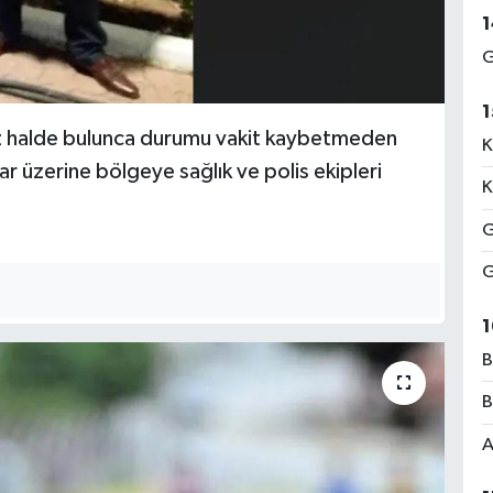
1
G
1
tsiz halde bulunca durumu vakit kaybetmeden
K
ar üzerine bölgeye sağlık ve polis ekipleri
K
G
G
1
B
B
A