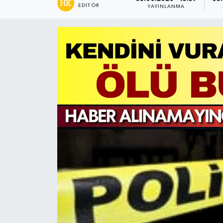
EDITÖR
YAYINLANMA
Siyaset
Spor
Teknoloji
Yaşam