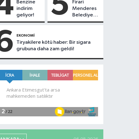
4
5
Benzine
Firari
indirim
Menderes
geliyor!
Belediye
Başkan
Yardımcısı
6
operasyonla
EKONOMI
yakalandı!
Tiryakilere kötü haber: Bir sigara
grubuna daha zam geldi!