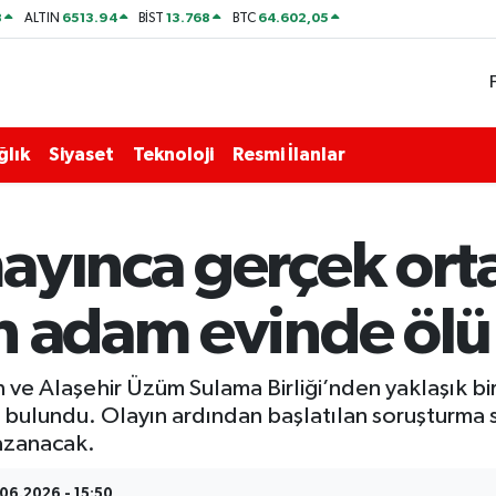
8
6513.94
13.768
64.602,05
ALTIN
BİST
BTC
ğlık
Siyaset
Teknoloji
Resmi İlanlar
yınca gerçek orta
n adam evinde ölü
n ve Alaşehir Üzüm Sulama Birliği’nden yaklaşık bi
 bulundu. Olayın ardından başlatılan soruşturma 
kazanacak.
06.2026 - 15:50