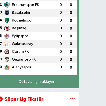
2
Erzurumspor FK
0
0
3
Başakşehir
0
0
4
Kocaelispor
0
0
5
Beşiktaş
0
0
6
Eyüpspor
0
0
7
Galatasaray
0
0
8
Çorum FK
0
0
9
Gaziantep FK
0
0
0
Alanyaspor
0
0
Detaylar için tıklayın
Süper Lig Fikstür