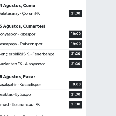
4 Ağustos, Cuma
alatasaray - Çorum FK
21:30
5 Ağustos, Cumartesi
onyaspor - Rizespor
19:00
asımpaşa - Trabzonspor
19:00
ençlerbirliği S.K. - Fenerbahçe
21:30
aziantep FK - Alanyaspor
21:30
6 Ağustos, Pazar
aşakşehir - Kocaelispor
19:00
eşiktaş - Eyüpspor
21:30
med - Erzurumspor FK
21:30