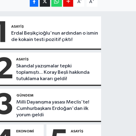
-
+
A
A
1
ASAYIŞ
Erdal Beşikçioğlu'nun ardından o ismin
de kokain testi pozitif çıktı!
2
ASAYIŞ
Skandal yazışmalar tepki
toplamıştı... Koray Beşli hakkında
tutuklama kararı geldi!
3
GÜNDEM
Milli Dayanışma yasası Meclis'te!
Cumhurbaşkanı Erdoğan'dan ilk
yorum geldi
EKONOMI
ASAYIŞ