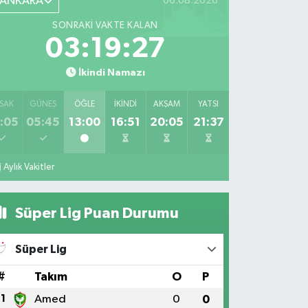
ANKARA
06.08.2026
SONRAKI VAKTE KALAN
03:19:25
İkindi Namazı
SAK
GÜNEŞ
ÖĞLE
İKINDI
AKŞAM
YATSI
:05
05:45
13:00
16:51
20:05
21:37
Aylık Vakitler
Süper Lig Puan Durumu
Süper Lig
#
Takım
O
P
1
Amed
0
0