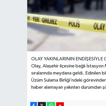
OLAY YAKINLARININ ENDİŞESİYLE 
Olay, Alaşehir ilçesine bağlı İstasyo
sıralarında meydana geldi. Edinilen bil
Üzüm Sulama Birliği’ndeki görevinden
haber alamayan yakınları durumdan şü