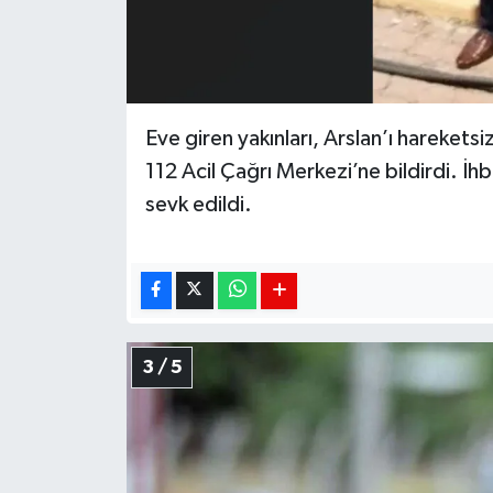
Eve giren yakınları, Arslan’ı hareke
112 Acil Çağrı Merkezi’ne bildirdi. İhb
sevk edildi.
3 / 5