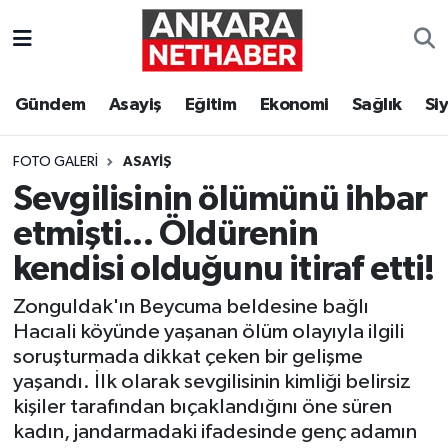
Asayiş
Ankara Hava Durumu
Gündem
Asayiş
Eğitim
Ekonomi
Sağlık
Si
Duyurular
Ankara Trafik Yoğunluk Haritası
FOTO GALERI
ASAYIŞ
Eğitim
Süper Lig Puan Durumu ve Fikstür
Sevgilisinin ölümünü ihbar
etmişti... Öldürenin
Ekonomi
Tüm Manşetler
kendisi olduğunu itiraf etti!
Gündem
Son Dakika Haberleri
Zonguldak'ın Beycuma beldesine bağlı
Hacıali köyünde yaşanan ölüm olayıyla ilgili
Kim Kimdir Nereli
Haber Arşivi
soruşturmada dikkat çeken bir gelişme
yaşandı. İlk olarak sevgilisinin kimliği belirsiz
Resmi İlanlar
kişiler tarafından bıçaklandığını öne süren
kadın, jandarmadaki ifadesinde genç adamın
Sağlık