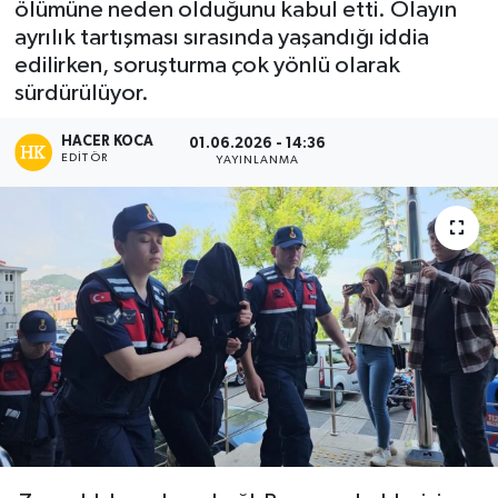
ölümüne neden olduğunu kabul etti. Olayın
ayrılık tartışması sırasında yaşandığı iddia
Siyaset
edilirken, soruşturma çok yönlü olarak
sürdürülüyor.
Spor
HACER KOCA
01.06.2026 - 14:36
Teknoloji
EDITÖR
YAYINLANMA
Yaşam