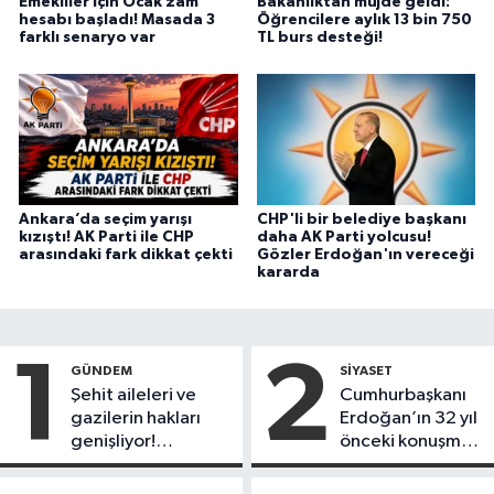
Emekliler için Ocak zam
Bakanlıktan müjde geldi:
hesabı başladı! Masada 3
Öğrencilere aylık 13 bin 750
farklı senaryo var
TL burs desteği!
Ankara’da seçim yarışı
CHP'li bir belediye başkanı
kızıştı! AK Parti ile CHP
daha AK Parti yolcusu!
arasındaki fark dikkat çekti
Gözler Erdoğan'ın vereceği
kararda
1
2
GÜNDEM
SIYASET
Şehit aileleri ve
Cumhurbaşkanı
gazilerin hakları
Erdoğan’ın 32 yıl
genişliyor!
önceki konuşması
Düzenleme
gün yüzüne çıktı!
TBMM'den geçti
Verdiği mesajlar