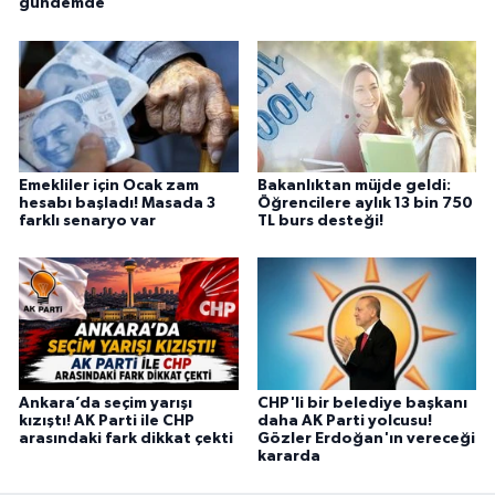
gündemde
Emekliler için Ocak zam
Bakanlıktan müjde geldi:
hesabı başladı! Masada 3
Öğrencilere aylık 13 bin 750
farklı senaryo var
TL burs desteği!
Ankara’da seçim yarışı
CHP'li bir belediye başkanı
kızıştı! AK Parti ile CHP
daha AK Parti yolcusu!
arasındaki fark dikkat çekti
Gözler Erdoğan'ın vereceği
kararda