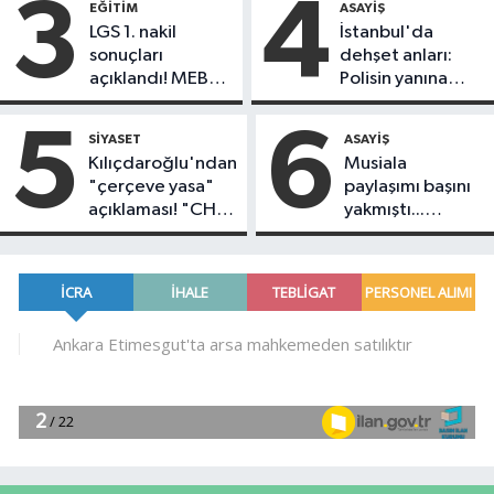
3
4
EĞITIM
ASAYIŞ
dikkat çekti
LGS 1. nakil
İstanbul'da
sonuçları
dehşet anları:
açıklandı! MEB
Polisin yanına
2026 LGS nakil
soru sorma
sonucu
bahanesiyle gelip
5
6
SIYASET
ASAYIŞ
sorgulama ekranı
bıçak çekti!
Kılıçdaroğlu'ndan
Musiala
"çerçeve yasa"
paylaşımı başını
açıklaması! "CHP
yakmıştı...
tereddütsüz
Burhan Can Terzi
destek verecek"
serbest bırakıldı!