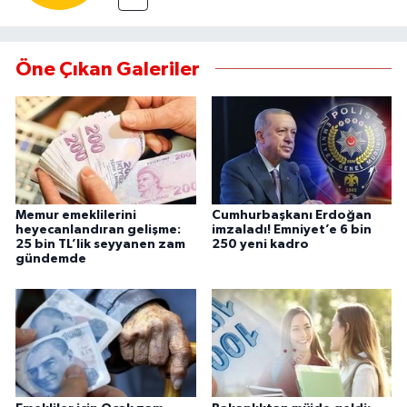
Öne Çıkan Galeriler
Memur emeklilerini
Cumhurbaşkanı Erdoğan
heyecanlandıran gelişme:
imzaladı! Emniyet’e 6 bin
25 bin TL’lik seyyanen zam
250 yeni kadro
gündemde