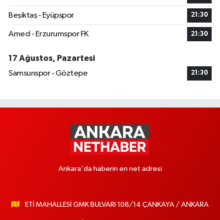
Beşiktaş - Eyüpspor
21:30
Amed - Erzurumspor FK
21:30
17 Ağustos, Pazartesi
Samsunspor - Göztepe
21:30
Ankara'da haberin en net adresi
ETİ MAHALLESİ GMK BULVARI 108/14 ÇANKAYA / ANKARA