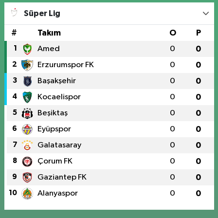
Süper Lig
#
Takım
O
P
1
Amed
0
0
2
Erzurumspor FK
0
0
3
Başakşehir
0
0
4
Kocaelispor
0
0
5
Beşiktaş
0
0
6
Eyüpspor
0
0
7
Galatasaray
0
0
8
Çorum FK
0
0
9
Gaziantep FK
0
0
10
Alanyaspor
0
0