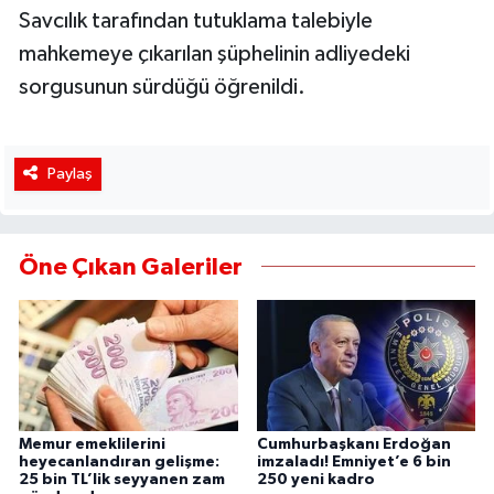
Savcılık tarafından tutuklama talebiyle
mahkemeye çıkarılan şüphelinin adliyedeki
sorgusunun sürdüğü öğrenildi.
Paylaş
Öne Çıkan Galeriler
Memur emeklilerini
Cumhurbaşkanı Erdoğan
heyecanlandıran gelişme:
imzaladı! Emniyet’e 6 bin
25 bin TL’lik seyyanen zam
250 yeni kadro