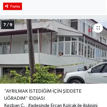
Paylaş
7 / 9
“AYRILMAK İSTEDİĞİM İÇİN ŞİDDETE
UĞRADIM” İDDİASI
Kezban Ç., ifadesinde Ercan Kolçak ile ilişkisini