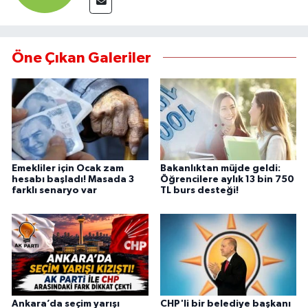
Öne Çıkan Galeriler
Emekliler için Ocak zam
Bakanlıktan müjde geldi:
hesabı başladı! Masada 3
Öğrencilere aylık 13 bin 750
farklı senaryo var
TL burs desteği!
Ankara’da seçim yarışı
CHP'li bir belediye başkanı