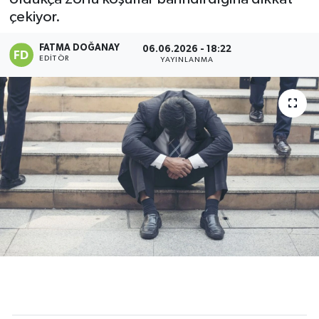
çekiyor.
Siyaset
FATMA DOĞANAY
06.06.2026 - 18:22
EDITÖR
Spor
YAYINLANMA
Teknoloji
Yaşam