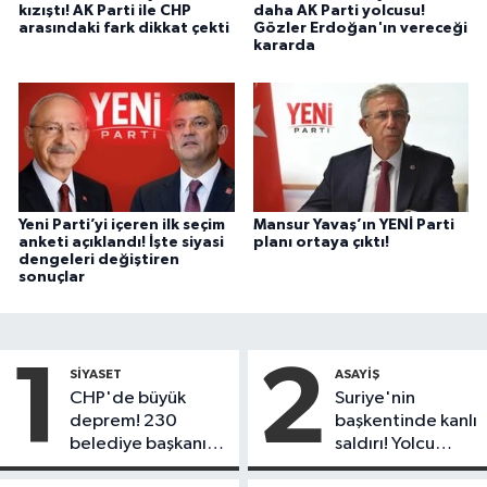
kızıştı! AK Parti ile CHP
daha AK Parti yolcusu!
arasındaki fark dikkat çekti
Gözler Erdoğan'ın vereceği
kararda
Yeni Parti’yi içeren ilk seçim
Mansur Yavaş’ın YENİ Parti
anketi açıklandı! İşte siyasi
planı ortaya çıktı!
dengeleri değiştiren
sonuçlar
1
2
SIYASET
ASAYIŞ
CHP'de büyük
Suriye'nin
deprem! 230
başkentinde kanlı
belediye başkanı
saldırı! Yolcu
Yeni Parti'ye
otobüsünde çok