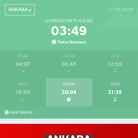
ANKARA
07.08.2026
SONRAKI VAKTE KALAN
03:47
Yatsı Namazı
İMSAK
GÜNEŞ
ÖĞLE
04:07
05:45
12:59
İKINDI
AKŞAM
YATSI
16:50
20:04
21:35
Aylık Vakitler