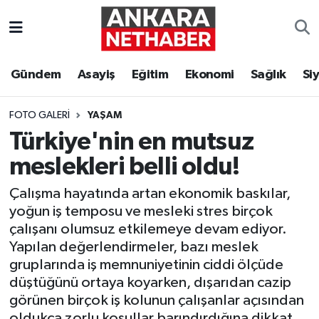
Asayiş
Ankara Hava Durumu
Gündem
Asayiş
Eğitim
Ekonomi
Sağlık
Si
Duyurular
Ankara Trafik Yoğunluk Haritası
FOTO GALERI
YAŞAM
Eğitim
Süper Lig Puan Durumu ve Fikstür
Türkiye'nin en mutsuz
meslekleri belli oldu!
Ekonomi
Tüm Manşetler
Çalışma hayatında artan ekonomik baskılar,
Gündem
Son Dakika Haberleri
yoğun iş temposu ve mesleki stres birçok
çalışanı olumsuz etkilemeye devam ediyor.
Kim Kimdir Nereli
Haber Arşivi
Yapılan değerlendirmeler, bazı meslek
gruplarında iş memnuniyetinin ciddi ölçüde
Resmi İlanlar
düştüğünü ortaya koyarken, dışarıdan cazip
görünen birçok iş kolunun çalışanlar açısından
Sağlık
oldukça zorlu koşullar barındırdığına dikkat