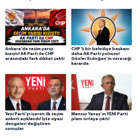
Ankara’da seçim yarışı
CHP'li bir belediye başkanı
kızıştı! AK Parti ile CHP
daha AK Parti yolcusu!
arasındaki fark dikkat çekti
Gözler Erdoğan'ın vereceği
kararda
Yeni Parti’yi içeren ilk seçim
Mansur Yavaş’ın YENİ Parti
anketi açıklandı! İşte siyasi
planı ortaya çıktı!
dengeleri değiştiren
sonuçlar