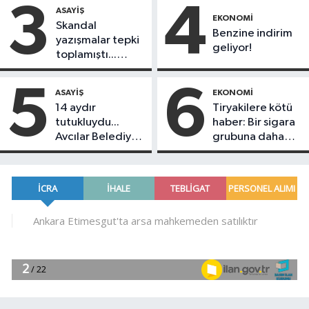
geçiyor
sayıda ölü ve
3
4
ASAYIŞ
yaralı var
EKONOMI
Skandal
Benzine indirim
yazışmalar tepki
geliyor!
toplamıştı...
Koray Beşli
hakkında
5
6
ASAYIŞ
EKONOMI
tutuklama kararı
14 aydır
Tiryakilere kötü
geldi!
tutukluydu...
haber: Bir sigara
Avcılar Belediye
grubuna daha
Başkanı Utku
zam geldi!
Caner Çankaya
tahliye edildi!