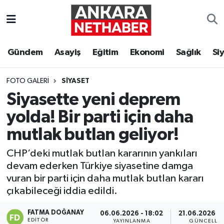
Asayiş
Ankara Hava Durumu
Gündem
Asayiş
Eğitim
Ekonomi
Sağlık
Si
Duyurular
Ankara Trafik Yoğunluk Haritası
FOTO GALERI
SIYASET
Eğitim
Süper Lig Puan Durumu ve Fikstür
Siyasette yeni deprem
yolda! Bir parti için daha
Ekonomi
Tüm Manşetler
mutlak butlan geliyor!
Gündem
Son Dakika Haberleri
CHP’deki mutlak butlan kararının yankıları
devam ederken Türkiye siyasetine damga
Kim Kimdir Nereli
Haber Arşivi
vuran bir parti için daha mutlak butlan kararı
çıkabileceği iddia edildi.
Resmi İlanlar
FATMA DOĞANAY
06.06.2026 - 18:02
21.06.2026 - 
Sağlık
EDITÖR
YAYINLANMA
GÜNCELLE