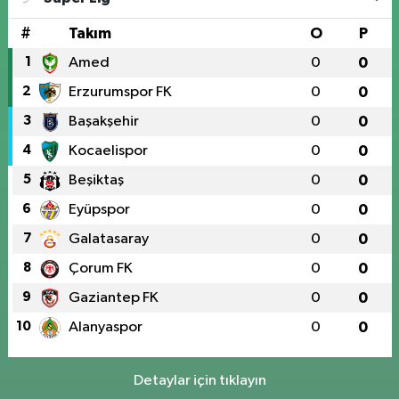
#
Takım
O
P
1
Amed
0
0
2
Erzurumspor FK
0
0
3
Başakşehir
0
0
4
Kocaelispor
0
0
5
Beşiktaş
0
0
6
Eyüpspor
0
0
7
Galatasaray
0
0
8
Çorum FK
0
0
9
Gaziantep FK
0
0
10
Alanyaspor
0
0
Detaylar için tıklayın