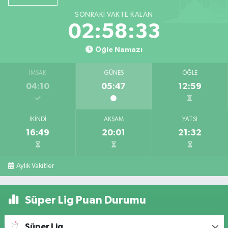
SONRAKI VAKTE KALAN
02:58:31
Öğle Namazı
İMSAK
GÜNEŞ
ÖĞLE
04:10
05:47
12:59
İKINDI
AKŞAM
YATSI
16:49
20:01
21:32
Aylık Vakitler
Süper Lig Puan Durumu
Süper Lig