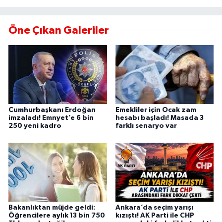
Öne Çıkan Galeriler
Cumhurbaşkanı Erdoğan
Emekliler için Ocak zam
imzaladı! Emnyet’e 6 bin
hesabı başladı! Masada 3
250 yeni kadro
farklı senaryo var
Bakanlıktan müjde geldi:
Ankara’da seçim yarışı
Öğrencilere aylık 13 bin 750
kızıştı! AK Parti ile CHP