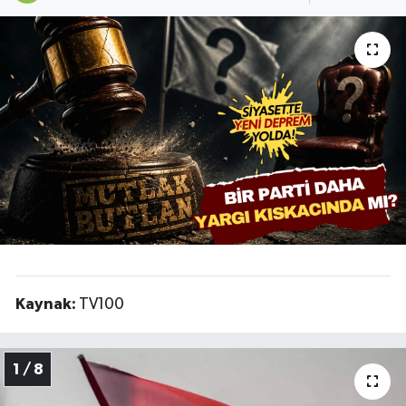
Siyaset
Spor
Teknoloji
Yaşam
Kaynak:
TV100
1 / 8