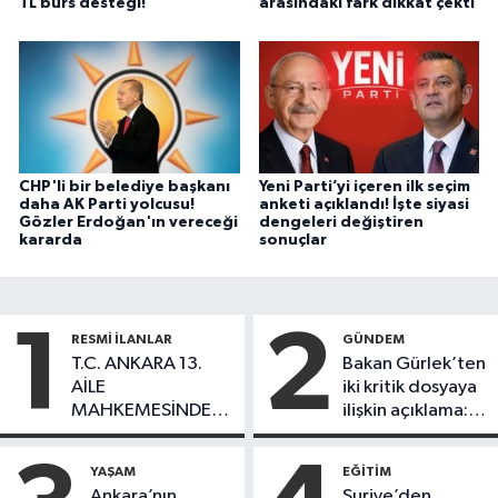
TL burs desteği!
arasındaki fark dikkat çekti
CHP'li bir belediye başkanı
Yeni Parti’yi içeren ilk seçim
daha AK Parti yolcusu!
anketi açıklandı! İşte siyasi
Gözler Erdoğan'ın vereceği
dengeleri değiştiren
kararda
sonuçlar
1
2
RESMI İLANLAR
GÜNDEM
T.C. ANKARA 13.
Bakan Gürlek’ten
AİLE
iki kritik dosyaya
MAHKEMESİNDEN
ilişkin açıklama:
İLANEN TEBLİGAT
Ölümlerin
ardındaki gerçek
YAŞAM
EĞITIM
ortaya çıktı
Ankara’nın
Suriye’den