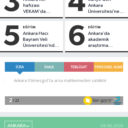
3
4
hafızası
Ankara
VEKAM’da
Üniversitesi’ne
korunuyor: 10
üst düzey
binden fazla
ziyaret: Ortak
5
6
EĞITIM
EĞITIM
kaynak
çalışmalar
Ankara Hacı
Ankara’da
araştırmacıları
masaya yatırıldı
Bayram Veli
akademik
bekliyor
Üniversitesi’nden
araştırma
COP31 hamlesi:
yapmak
65 üniversiteye
isteyenlere
davet
EBSCO’dan
ücretsiz seminer
fırsatı
ANKARA
09.08.2026