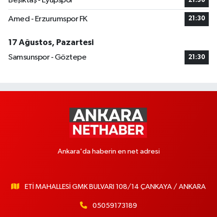
Beşiktaş - Eyüpspor
21:30
Amed - Erzurumspor FK
21:30
17 Ağustos, Pazartesi
Samsunspor - Göztepe
21:30
Ankara'da haberin en net adresi
ETİ MAHALLESİ GMK BULVARI 108/14 ÇANKAYA / ANKARA
05059173189