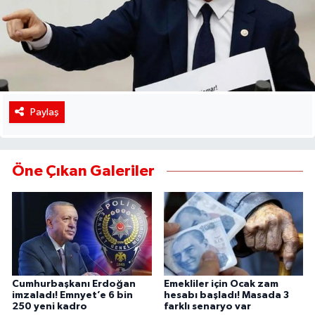
Paylaş
Öne Çıkan Galeriler
Cumhurbaşkanı Erdoğan
Emekliler için Ocak zam
imzaladı! Emnyet’e 6 bin
hesabı başladı! Masada 3
250 yeni kadro
farklı senaryo var