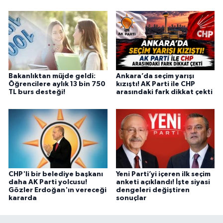
Bakanlıktan müjde geldi:
Ankara’da seçim yarışı
Öğrencilere aylık 13 bin 750
kızıştı! AK Parti ile CHP
TL burs desteği!
arasındaki fark dikkat çekti
CHP'li bir belediye başkanı
Yeni Parti’yi içeren ilk seçim
daha AK Parti yolcusu!
anketi açıklandı! İşte siyasi
Gözler Erdoğan'ın vereceği
dengeleri değiştiren
kararda
sonuçlar