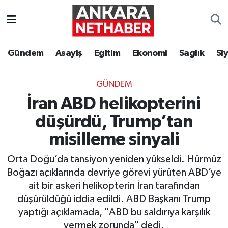
Asayiş
Ankara Hava Durumu
Gündem
Asayiş
Eğitim
Ekonomi
Sağlık
Si
Duyurular
Ankara Trafik Yoğunluk Haritası
GÜNDEM
Eğitim
Süper Lig Puan Durumu ve Fikstür
İran ABD helikopterini
Ekonomi
Tüm Manşetler
düşürdü, Trump’tan
misilleme sinyali
Gündem
Son Dakika Haberleri
Orta Doğu’da tansiyon yeniden yükseldi. Hürmüz
Kim Kimdir Nereli
Haber Arşivi
Boğazı açıklarında devriye görevi yürüten ABD’ye
ait bir askeri helikopterin İran tarafından
Resmi İlanlar
düşürüldüğü iddia edildi. ABD Başkanı Trump
yaptığı açıklamada, "ABD bu saldırıya karşılık
Sağlık
vermek zorunda" dedi.