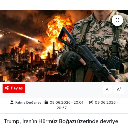
Siyaset
Spor
Teknoloji
Yaşam
Paylaş
-
+
A
A
Fatma Doğanay
09.06.2026 - 20:01
09.06.2026 -
20:57
Trump, İran'ın Hürmüz Boğazı üzerinde devriye