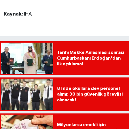
Kaynak:
İHA
Tarihi Mekke Anlaşması sonrası
Cumhurbaşkanı Erdoğan'dan
ilk açıklama!
81 ilde okullara dev personel
alımı: 30 bin güvenlik görevlisi
alınacak!
Milyonlarca emekli için