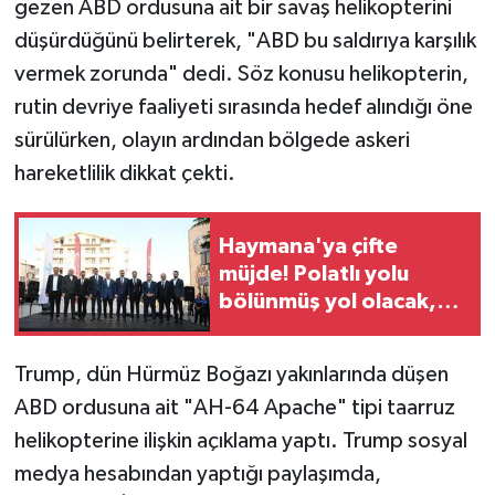
gezen ABD ordusuna ait bir savaş helikopterini
düşürdüğünü belirterek, "ABD bu saldırıya karşılık
vermek zorunda" dedi. Söz konusu helikopterin,
rutin devriye faaliyeti sırasında hedef alındığı öne
sürülürken, olayın ardından bölgede askeri
hareketlilik dikkat çekti.
Haymana'ya çifte
müjde! Polatlı yolu
bölünmüş yol olacak,
mobil şebeke sorunu
çözülecek
Trump, dün Hürmüz Boğazı yakınlarında düşen
ABD ordusuna ait "AH-64 Apache" tipi taarruz
helikopterine ilişkin açıklama yaptı. Trump sosyal
medya hesabından yaptığı paylaşımda,