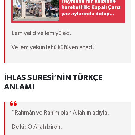
Haymana'nın kalbinde
hareketlilik: Kapalı Çarşı
yaz aylarında dolup
taşıyor
Lem yelid ve lem yûled.
Ve lem yekün lehû küfüven ehad.”
İHLAS SURESİ’NİN TÜRKÇE
ANLAMI
“Rahmân ve Rahîm olan Allah’ın adıyla.
De ki: O Allah birdir.