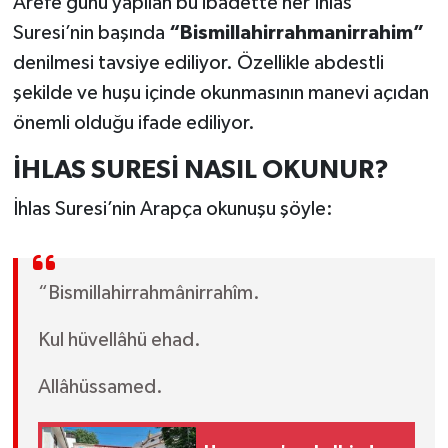
Arefe günü yapılan bu ibadette her İhlas
Suresi’nin başında
“Bismillahirrahmanirrahim”
denilmesi tavsiye ediliyor. Özellikle abdestli
şekilde ve huşu içinde okunmasının manevi açıdan
önemli olduğu ifade ediliyor.
İHLAS SURESİ NASIL OKUNUR?
İhlas Suresi’nin Arapça okunuşu şöyle:
“Bismillahirrahmânirrahîm.
Kul hüvellâhü ehad.
Allâhüssamed.