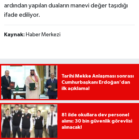
ardından yapılan duaların manevi değer taşıdığı
ifade ediliyor.
Kaynak:
Haber Merkezi
Tarihi Mekke Anlaşması sonrası
Cumhurbaşkanı Erdoğan'dan
ilk açıklama!
81 ilde okullara dev personel
alımı: 30 bin güvenlik görevlisi
alınacak!