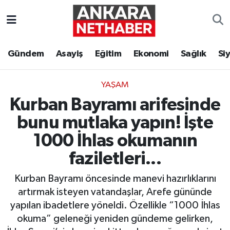
Asayiş
Ankara Hava Durumu
Gündem
Asayiş
Eğitim
Ekonomi
Sağlık
Si
Duyurular
Ankara Trafik Yoğunluk Haritası
YAŞAM
Eğitim
Süper Lig Puan Durumu ve Fikstür
Kurban Bayramı arifesinde
Ekonomi
Tüm Manşetler
bunu mutlaka yapın! İşte
1000 İhlas okumanın
Gündem
Son Dakika Haberleri
faziletleri...
Kim Kimdir Nereli
Haber Arşivi
Kurban Bayramı öncesinde manevi hazırlıklarını
artırmak isteyen vatandaşlar, Arefe gününde
Resmi İlanlar
yapılan ibadetlere yöneldi. Özellikle “1000 İhlas
okuma” geleneği yeniden gündeme gelirken,
Sağlık