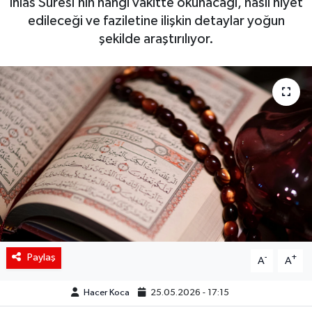
İhlas Suresi’nin hangi vakitte okunacağı, nasıl niyet
edileceği ve faziletine ilişkin detaylar yoğun
Siyaset
şekilde araştırılıyor.
Spor
Teknoloji
Yaşam
Paylaş
-
+
A
A
Hacer Koca
25.05.2026 - 17:15