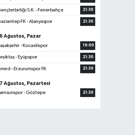
ençlerbirliği S.K. - Fenerbahçe
21:30
aziantep FK - Alanyaspor
21:30
6 Ağustos, Pazar
aşakşehir - Kocaelispor
19:00
eşiktaş - Eyüpspor
21:30
med - Erzurumspor FK
21:30
7 Ağustos, Pazartesi
amsunspor - Göztepe
21:30