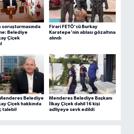
 soruşturmasında
Firari FETÖ'cü Burkay
şme: Belediye
Karatepe'nin ablası gözaltına
kay Çiçek
alındı
!
Menderes Belediye
Menderes Belediye Başkanı
lkay Çiçek hakkında
İlkay Çiçek dahil 16 kişi
ç talebi!
adliyeye sevk edildi