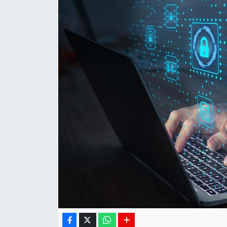
Siyaset
Spor
Teknoloji
Yaşam