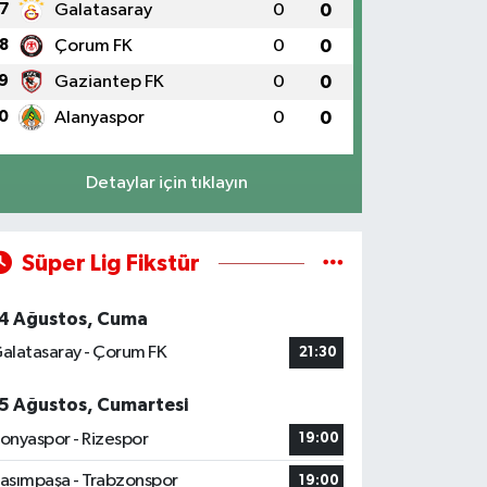
7
Galatasaray
0
0
8
Çorum FK
0
0
9
Gaziantep FK
0
0
0
Alanyaspor
0
0
Detaylar için tıklayın
Süper Lig Fikstür
4 Ağustos, Cuma
alatasaray - Çorum FK
21:30
5 Ağustos, Cumartesi
onyaspor - Rizespor
19:00
asımpaşa - Trabzonspor
19:00