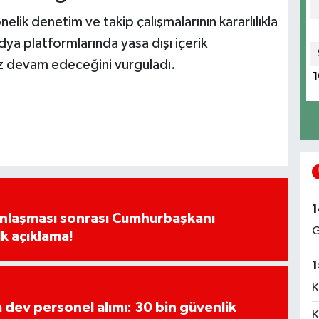
elik denetim ve takip çalışmalarının kararlılıkla
dya platformlarında yasa dışı içerik
ız devam edeceğini vurguladı.
1
1
Anlaşması sonrası Cumhurbaşkanı
G
k açıklama!
1
K
a dev personel alımı: 30 bin güvenlik
K