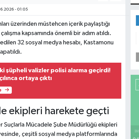
6.2026 - 01:05
rı üzerinden müstehcen içerik paylaştığı
 çalışma kapsamında önemli bir adım atıldı.
t edilen 32 sosyal medya hesabı, Kastamonu
apatıldı.
i şüpheli valizler polisi alarma geçirdi!
ılınca ortaya çıktı
e
e ekipleri harekete geçti
r Suçlarla Mücadele Şube Müdürlüğü ekipleri
İM
vesinde, çeşitli sosyal medya platformlarında