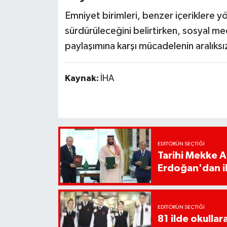
Emniyet birimleri, benzer içeriklere yön
sürdürüleceğini belirtirken, sosyal me
paylaşımına karşı mücadelenin aralıks
Kaynak:
İHA
EDITÖRÜN SEÇTIĞI
Tarihi Mekke 
Erdoğan'dan il
EDITÖRÜN SEÇTIĞI
81 ilde okullar