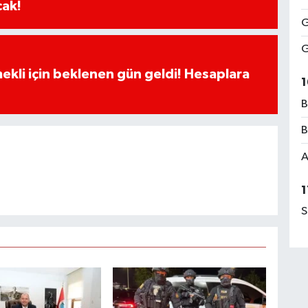
cak!
G
G
ekli için beklenen gün geldi! Hesaplara
1
B
B
A
1
S