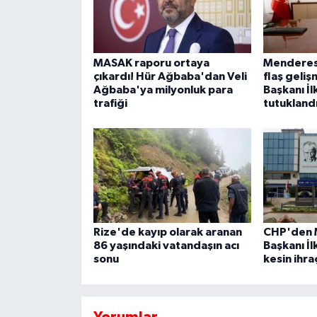
MASAK raporu ortaya
Menderes
çıkardı! Hür Ağbaba'dan Veli
flaş geli
Ağbaba'ya milyonluk para
Başkanı İl
trafiği
tutuklandı
Rize'de kayıp olarak aranan
CHP'den 
86 yaşındaki vatandaşın acı
Başkanı İ
sonu
kesin ihra