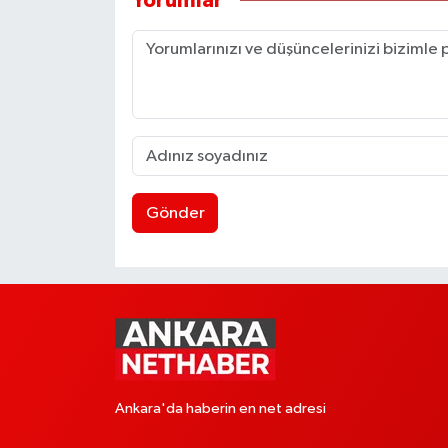
Yorumlar
Gönder
Ankara'da haberin en net adresi