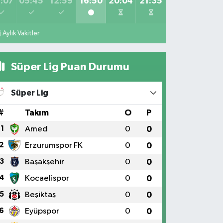
:07
05:45
12:59
16:50
20:04
21:35
Aylık Vakitler
Süper Lig Puan Durumu
Süper Lig
#
Takım
O
P
1
Amed
0
0
2
Erzurumspor FK
0
0
3
Başakşehir
0
0
4
Kocaelispor
0
0
5
Beşiktaş
0
0
6
Eyüpspor
0
0