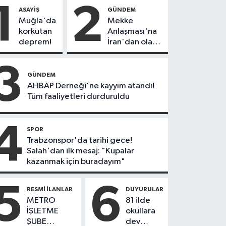
1
2
ASAYIŞ
GÜNDEM
Muğla'da
Mekke
korkutan
Anlaşması'na
deprem!
İran'dan olay
tepki:
"Politikalarınızı
3
düzeltin"
GÜNDEM
AHBAP Derneği'ne kayyım atandı!
Tüm faaliyetleri durduruldu
4
SPOR
Trabzonspor'da tarihi gece!
Salah'dan ilk mesaj: "Kupalar
kazanmak için buradayım"
5
6
RESMI İLANLAR
DUYURULAR
METRO
81 ilde
İŞLETME
okullara
ŞUBE
dev