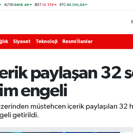
6618.49
13.773
65.130,04
ALTIN
BİST
BTC
ğlık
Siyaset
Teknoloji
Resmi İlanlar
erik paylaşan 32 
im engeli
zerinden müstehcen içerik paylaşılan 32
eli getirildi.