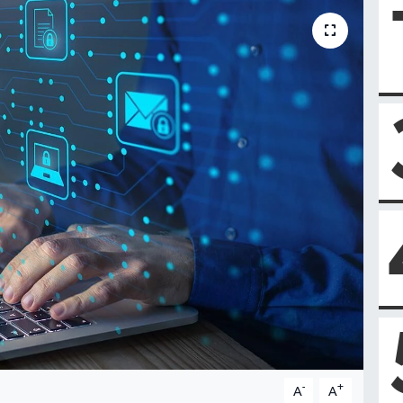
-
+
A
A