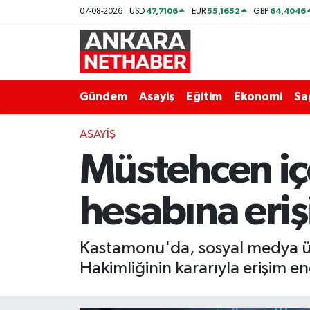
47,7106
55,1652
64,4046
07-08-2026
USD
EUR
GBP
Asayiş
Ankara Hava Durumu
Duyurular
Ankara Trafik Yoğunluk Haritası
Gündem
Asayiş
Eğitim
Ekonomi
Sa
Eğitim
Süper Lig Puan Durumu ve Fikstür
ASAYIŞ
Müstehcen iç
Ekonomi
Tüm Manşetler
Gündem
Son Dakika Haberleri
hesabına eriş
Kim Kimdir Nereli
Haber Arşivi
Kastamonu'da, sosyal medya ü
Resmi İlanlar
Hakimliğinin kararıyla erişim eng
Sağlık