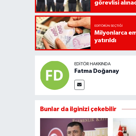
görevlisi alına
EDITÖRÜN SEÇTIĞI
Milyonlarca em
yatırıldı
EDITÖR HAKKINDA
Fatma Doğanay
Bunlar da ilginizi çekebilir