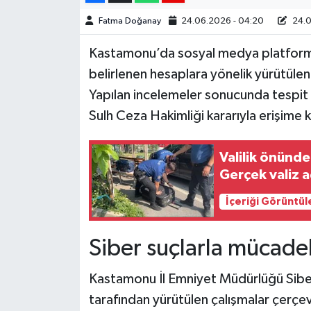
Fatma Doğanay
24.06.2026 - 04:20
24.0
Kastamonu’da sosyal medya platformla
belirlenen hesaplara yönelik yürütülen
Yapılan incelemeler sonucunda tespi
Sulh Ceza Hakimliği kararıyla erişime k
Valilik önündek
Gerçek valiz aç
İçeriği Görüntül
Siber suçlarla mücadel
Kastamonu İl Emniyet Müdürlüğü Sibe
tarafından yürütülen çalışmalar çerçe