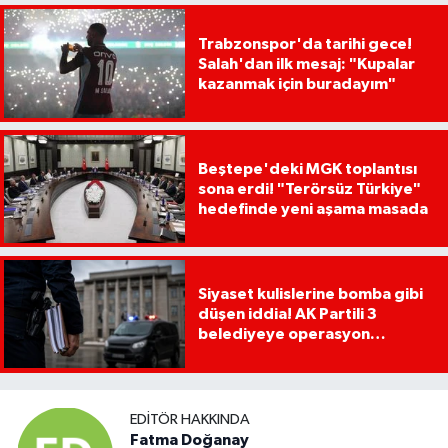
Trabzonspor'da tarihi gece!
Salah'dan ilk mesaj: "Kupalar
kazanmak için buradayım"
Beştepe'deki MGK toplantısı
sona erdi! "Terörsüz Türkiye"
hedefinde yeni aşama masada
Siyaset kulislerine bomba gibi
düşen iddia! AK Partili 3
belediyeye operasyon
yapılacak!
EDITÖR HAKKINDA
Fatma Doğanay