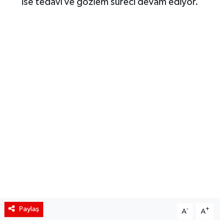
ise tedavi ve gözlem süreci devam ediyor.
Siyaset
Spor
Teknoloji
Yaşam
Paylaş
-
+
A
A