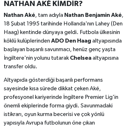
NATHAN AKÉ KİMDİR?
Nathan Aké
, tam adıyla
Nathan Benjamin Aké
,
18 Şubat 1995 tarihinde Hollanda'nın Lahey (Den
Haag) kentinde dünyaya geldi. Futbola ülkesinin
köklü kulüplerinden
ADO Den Haag
altyapısında
başlayan başarılı savunmacı, henüz genç yaşta
İngiltere'nin yolunu tutarak
Chelsea
altyapısına
transfer oldu.
Altyapıda gösterdiği başarılı performans
sayesinde kısa sürede dikkat çeken Aké,
profesyonel kariyerinde İngiltere Premier Lig'in
önemli ekiplerinde forma giydi. Savunmadaki
istikrarı, oyun kurma becerisi ve çok yönlü
yapısıyla Avrupa futbolunun öne çıkan