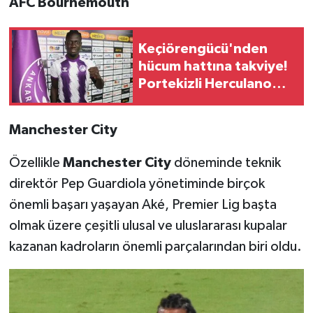
AFC Bournemouth
Keçiörengücü'nden
hücum hattına takviye!
Portekizli Herculano
Nabian’ı renklerine
bağladı
Manchester City
Özellikle
Manchester City
döneminde teknik
direktör Pep Guardiola yönetiminde birçok
önemli başarı yaşayan Aké, Premier Lig başta
olmak üzere çeşitli ulusal ve uluslararası kupalar
kazanan kadroların önemli parçalarından biri oldu.