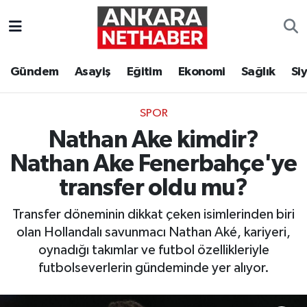
Asayiş
Ankara Hava Durumu
Gündem
Asayiş
Eğitim
Ekonomi
Sağlık
Si
Duyurular
Ankara Trafik Yoğunluk Haritası
SPOR
Eğitim
Süper Lig Puan Durumu ve Fikstür
Nathan Ake kimdir?
Ekonomi
Tüm Manşetler
Nathan Ake Fenerbahçe'ye
transfer oldu mu?
Gündem
Son Dakika Haberleri
Transfer döneminin dikkat çeken isimlerinden biri
Kim Kimdir Nereli
Haber Arşivi
olan Hollandalı savunmacı Nathan Aké, kariyeri,
oynadığı takımlar ve futbol özellikleriyle
Resmi İlanlar
futbolseverlerin gündeminde yer alıyor.
Sağlık