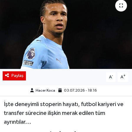
Siyaset
Spor
Teknoloji
Yaşam
Paylaş
-
+
A
A
Hacer Koca
03.07.2026 - 18:16
İşte deneyimli stoperin hayatı, futbol kariyeri ve
transfer sürecine ilişkin merak edilen tüm
ayrıntılar...