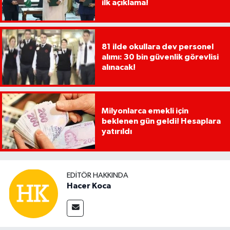
ilk açıklama!
81 ilde okullara dev personel
alımı: 30 bin güvenlik görevlisi
alınacak!
Milyonlarca emekli için
beklenen gün geldi! Hesaplara
yatırıldı
EDITÖR HAKKINDA
Hacer Koca