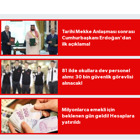
Tarihi Mekke Anlaşması sonrası
Cumhurbaşkanı Erdoğan'dan
ilk açıklama!
81 ilde okullara dev personel
alımı: 30 bin güvenlik görevlisi
alınacak!
Milyonlarca emekli için
beklenen gün geldi! Hesaplara
yatırıldı