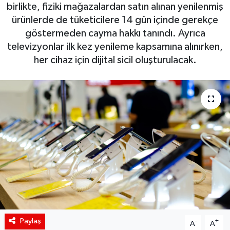
birlikte, fiziki mağazalardan satın alınan yenilenmiş
Siyaset
ürünlerde de tüketicilere 14 gün içinde gerekçe
göstermeden cayma hakkı tanındı. Ayrıca
Spor
televizyonlar ilk kez yenileme kapsamına alınırken,
her cihaz için dijital sicil oluşturulacak.
Teknoloji
Yaşam
Paylaş
-
+
A
A