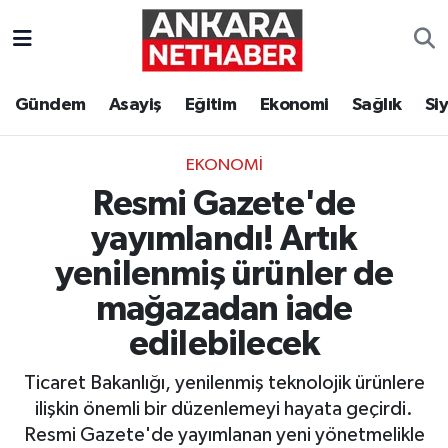
Asayiş
Ankara Hava Durumu
Gündem
Asayiş
Eğitim
Ekonomi
Sağlık
Si
Duyurular
Ankara Trafik Yoğunluk Haritası
EKONOMI
Eğitim
Süper Lig Puan Durumu ve Fikstür
Resmi Gazete'de
Ekonomi
Tüm Manşetler
yayımlandı! Artık
yenilenmiş ürünler de
Gündem
Son Dakika Haberleri
mağazadan iade
Kim Kimdir Nereli
Haber Arşivi
edilebilecek
Ticaret Bakanlığı, yenilenmiş teknolojik ürünlere
Resmi İlanlar
ilişkin önemli bir düzenlemeyi hayata geçirdi.
Sağlık
Resmi Gazete'de yayımlanan yeni yönetmelikle