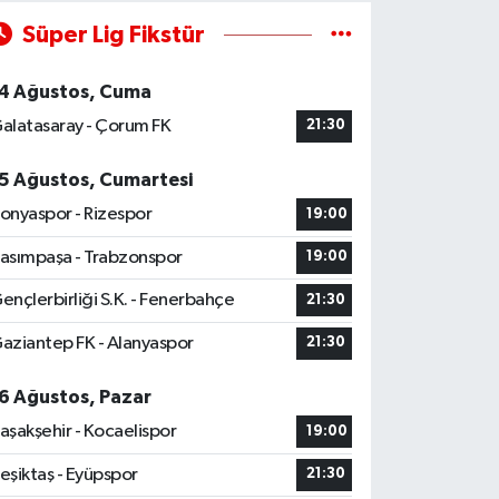
Süper Lig Fikstür
4 Ağustos, Cuma
alatasaray - Çorum FK
21:30
5 Ağustos, Cumartesi
onyaspor - Rizespor
19:00
asımpaşa - Trabzonspor
19:00
ençlerbirliği S.K. - Fenerbahçe
21:30
aziantep FK - Alanyaspor
21:30
6 Ağustos, Pazar
aşakşehir - Kocaelispor
19:00
eşiktaş - Eyüpspor
21:30