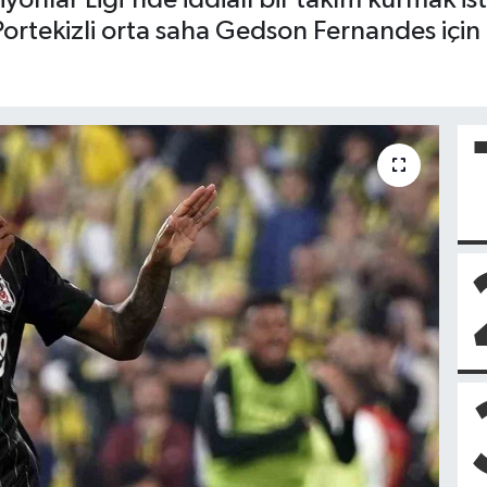
rtekizli orta saha Gedson Fernandes için t