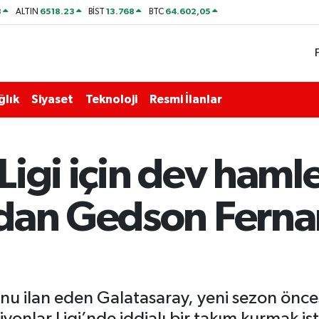
8
6518.23
13.768
64.602,05
ALTIN
BİST
BTC
ğlık
Siyaset
Teknoloji
Resmi İlanlar
igi için dev hamle
'dan Gedson Fern
u ilan eden Galatasaray, yeni sezon önce
onlar Ligi’nde iddialı bir takım kurmak iste