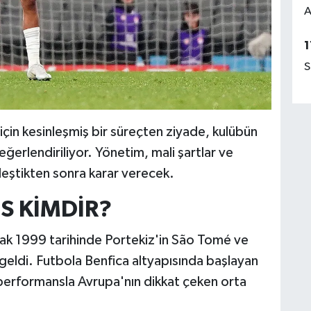
A
1
S
çin kesinleşmiş bir süreçten ziyade, kulübün
değerlendiriliyor. Yönetim, mali şartlar ve
eştikten sonra karar verecek.
S KİMDİR?
ak 1999 tarihinde Portekiz'in São Tomé ve
 geldi. Futbola Benfica altyapısında başlayan
performansla Avrupa'nın dikkat çeken orta