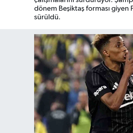
dönem Beşiktaş forması giyen Po
Siyaset
sürüldü.
Spor
Teknoloji
Yaşam