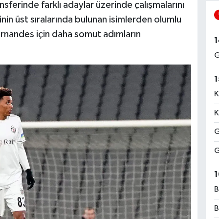
sferinde farklı adaylar üzerinde çalışmalarını
sinin üst sıralarında bulunan isimlerden olumlu
rnandes için daha somut adımların
1
G
1
K
K
G
G
1
B
B