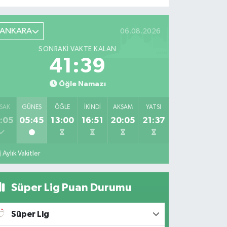
ANKARA
06.08.2026
SONRAKI VAKTE KALAN
41:37
Öğle Namazı
SAK
GÜNEŞ
ÖĞLE
İKINDI
AKŞAM
YATSI
:05
05:45
13:00
16:51
20:05
21:37
Aylık Vakitler
Süper Lig Puan Durumu
Süper Lig