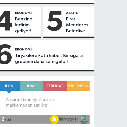
4
5
EKONOMI
ASAYIŞ
Benzine
Firari
indirim
Menderes
geliyor!
Belediye
Başkan
Yardımcısı
6
operasyonla
EKONOMI
yakalandı!
Tiryakilere kötü haber: Bir sigara
grubuna daha zam geldi!