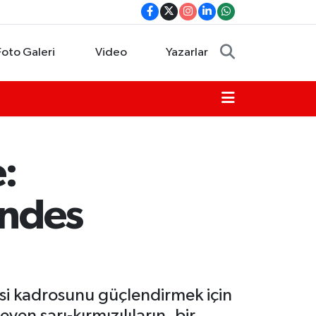
Foto Galeri
Video
Yazarlar
:
andes
si kadrosunu güçlendirmek için
yen sarı-kırmızılıların, bir