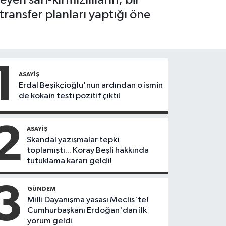
ransfer planları yaptığı öne
1
ASAYIŞ
Erdal Beşikçioğlu'nun ardından o ismin
de kokain testi pozitif çıktı!
2
ASAYIŞ
Skandal yazışmalar tepki
toplamıştı... Koray Beşli hakkında
tutuklama kararı geldi!
3
GÜNDEM
Milli Dayanışma yasası Meclis'te!
Cumhurbaşkanı Erdoğan'dan ilk
yorum geldi