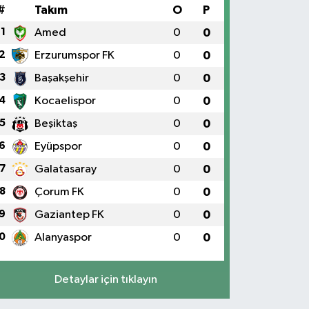
#
Takım
O
P
1
Amed
0
0
2
Erzurumspor FK
0
0
3
Başakşehir
0
0
4
Kocaelispor
0
0
5
Beşiktaş
0
0
6
Eyüpspor
0
0
7
Galatasaray
0
0
8
Çorum FK
0
0
9
Gaziantep FK
0
0
0
Alanyaspor
0
0
Detaylar için tıklayın