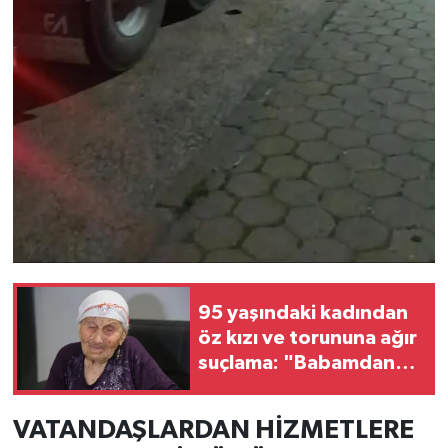
95 yaşındaki kadından
öz kızı ve torununa ağır
suçlama: "Babamdan
kalan 17 milyonluk
arsamı kandırarak
VATANDAŞLARDAN HİZMETLERE
sattılar"