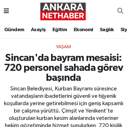
Asayiş
Ankara Hava Durumu
Gündem
Asayiş
Eğitim
Ekonomi
Sağlık
Si
Duyurular
Ankara Trafik Yoğunluk Haritası
YAŞAM
Eğitim
Süper Lig Puan Durumu ve Fikstür
Sincan'da bayram mesaisi:
Ekonomi
Tüm Manşetler
720 personel sahada görev
başında
Gündem
Son Dakika Haberleri
Sincan Belediyesi, Kurban Bayramı süresince
Kim Kimdir Nereli
Haber Arşivi
vatandaşların ibadetlerini güvenli ve hijyenik
koşullarda yerine getirebilmesi için geniş kapsamlı
Resmi İlanlar
bir çalışma yürüttü. Çimşit ve Yenikent’te
oluşturulan kurban kesim alanlarında veteriner
Sağlık
hekim gözetiminde hizmet sunulurken, 720 kişilik