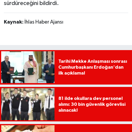
sürdüreceğini bildirdi.
Kaynak:
İhlas Haber Ajansı
Tarihi Mekke Anlaşması sonrası
Cumhurbaşkanı Erdoğan'dan
ilk açıklama!
81 ilde okullara dev personel
alımı: 30 bin güvenlik görevlisi
alınacak!