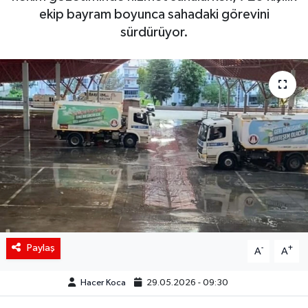
ekip bayram boyunca sahadaki görevini
Siyaset
sürdürüyor.
Spor
Teknoloji
Yaşam
Paylaş
-
+
A
A
Hacer Koca
29.05.2026 - 09:30