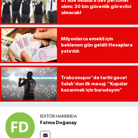
81 ilde okullara dev personel
alımı: 30 bin güvenlik görevlisi
alınacak!
Milyonlarca emekli için
beklenen gün geldi! Hesaplara
yatırıldı
Trabzonspor'da tarihi gece!
Salah'dan ilk mesaj: "Kupalar
kazanmak için buradayım"
EDITÖR HAKKINDA
Fatma Doğanay