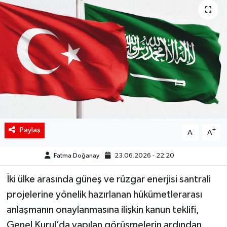
Siyaset
Spor
Teknoloji
Yaşam
Paylaş
-
+
A
A
Fatma Doğanay
23.06.2026 - 22:20
İki ülke arasında güneş ve rüzgar enerjisi santrali
projelerine yönelik hazırlanan hükümetlerarası
anlaşmanın onaylanmasına ilişkin kanun teklifi,
Genel Kurul’da yapılan görüşmelerin ardından