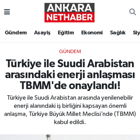
Asayiş
Ankara Hava Durumu
Gündem
Asayiş
Eğitim
Ekonomi
Sağlık
Si
Duyurular
Ankara Trafik Yoğunluk Haritası
GÜNDEM
Eğitim
Süper Lig Puan Durumu ve Fikstür
Türkiye ile Suudi Arabistan
Ekonomi
Tüm Manşetler
arasındaki enerji anlaşması
TBMM'de onaylandı!
Gündem
Son Dakika Haberleri
Türkiye ile Suudi Arabistan arasında yenilenebilir
Kim Kimdir Nereli
Haber Arşivi
enerji alanındaki iş birliğini kapsayan önemli
anlaşma, Türkiye Büyük Millet Meclisi’nde (TBMM)
Resmi İlanlar
kabul edildi.
Sağlık