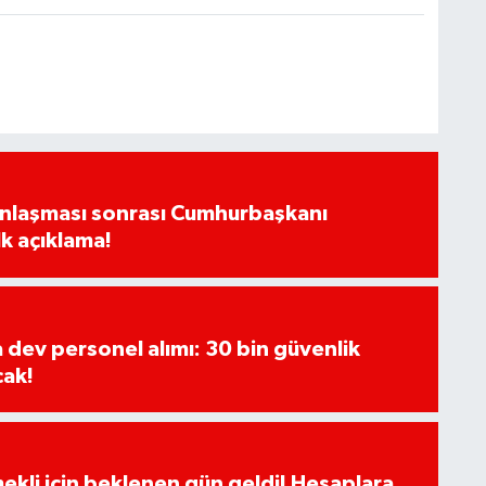
Anlaşması sonrası Cumhurbaşkanı
k açıklama!
a dev personel alımı: 30 bin güvenlik
cak!
ekli için beklenen gün geldi! Hesaplara