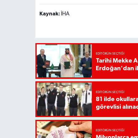
Kaynak:
İHA
EDITÖRÜN SEÇTIĞI
Tarihi Mekke 
Erdoğan'dan il
EDITÖRÜN SEÇTIĞI
81 ilde okullar
görevlisi alına
EDITÖRÜN SEÇTIĞI
Milyonlarca em