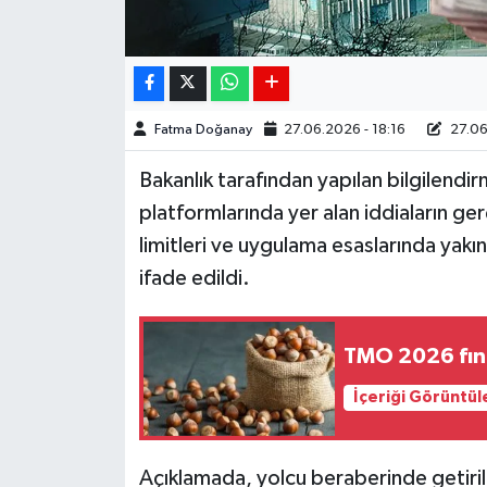
Fatma Doğanay
27.06.2026 - 18:16
27.06
Bakanlık tarafından yapılan bilgilend
platformlarında yer alan iddiaların ge
limitleri ve uygulama esaslarında yakı
ifade edildi.
TMO 2026 fındı
İçeriği Görüntül
Açıklamada, yolcu beraberinde getirile