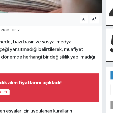
-
+
A
A
.2026 - 18:17
irmede, bazı basın ve sosyal medya
rçeği yansıtmadığı belirtilerek, muafiyet
n dönemde herhangi bir değişiklik yapılmadığı
k alım fiyatlarını açıkladı!
e
n eşyalar için uygulanan kuralların