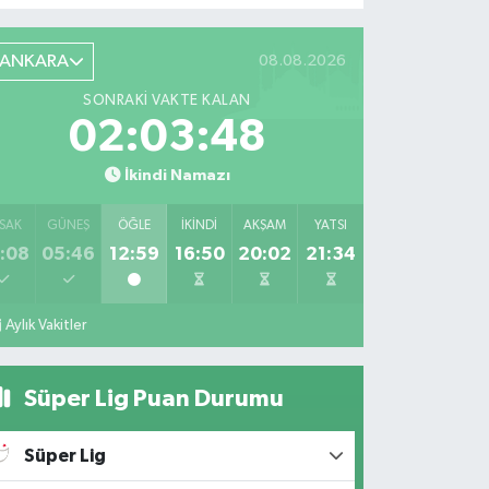
ANKARA
08.08.2026
SONRAKI VAKTE KALAN
02:03:47
İkindi Namazı
SAK
GÜNEŞ
ÖĞLE
İKINDI
AKŞAM
YATSI
:08
05:46
12:59
16:50
20:02
21:34
Aylık Vakitler
Süper Lig Puan Durumu
Süper Lig