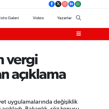
Foto Galeri
Video
Yazarlar
n vergi
an açıklama
iyet uygulamalarında değişiklik
açıkladı. Bakanlık, söz konusu