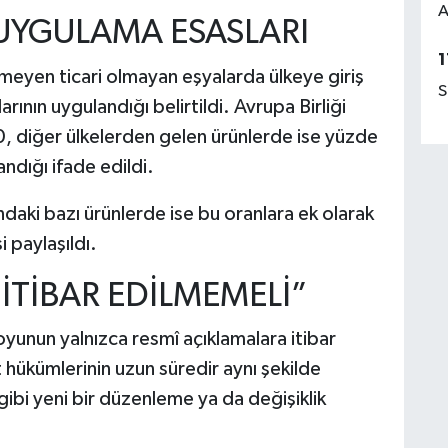
A
 UYGULAMA ESASLARI
1
eyen ticari olmayan eşyalarda ülkeye giriş
S
rının uygulandığı belirtildi. Avrupa Birliği
, diğer ülkelerden gelen ürünlerde ise yüzde
ndığı ifade edildi.
aki bazı ürünlerde ise bu oranlara ek olarak
i paylaşıldı.
E İTİBAR EDİLMEMELİ”
yunun yalnızca resmî açıklamalara itibar
hükümlerinin uzun süredir aynı şekilde
 gibi yeni bir düzenleme ya da değişiklik