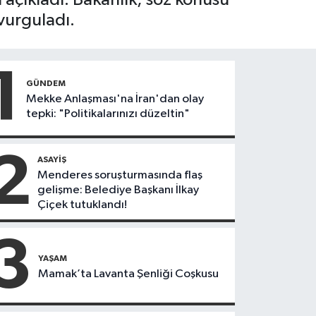
vurguladı.
1
GÜNDEM
Mekke Anlaşması'na İran'dan olay
tepki: "Politikalarınızı düzeltin"
2
ASAYIŞ
Menderes soruşturmasında flaş
gelişme: Belediye Başkanı İlkay
Çiçek tutuklandı!
3
YAŞAM
Mamak’ta Lavanta Şenliği Coşkusu