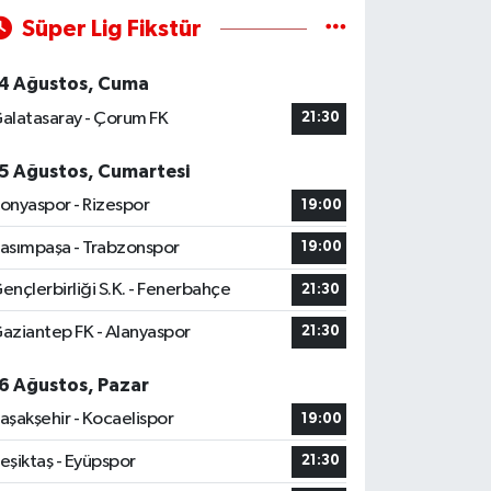
Süper Lig Fikstür
4 Ağustos, Cuma
alatasaray - Çorum FK
21:30
5 Ağustos, Cumartesi
onyaspor - Rizespor
19:00
asımpaşa - Trabzonspor
19:00
ençlerbirliği S.K. - Fenerbahçe
21:30
aziantep FK - Alanyaspor
21:30
6 Ağustos, Pazar
aşakşehir - Kocaelispor
19:00
eşiktaş - Eyüpspor
21:30