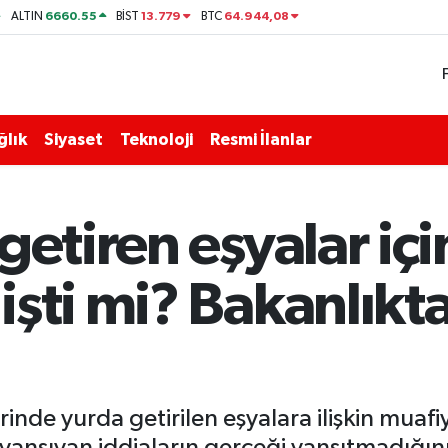
6660.55
13.779
64.944,08
ALTIN
BİST
BTC
ğlık
Siyaset
Teknoloji
Resmi İlanlar
getiren eşyalar içi
işti mi? Bakanlıkt
rinde yurda getirilen eşyalara ilişkin muaf
nsıyan iddiaların gerçeği yansıtmadığını 