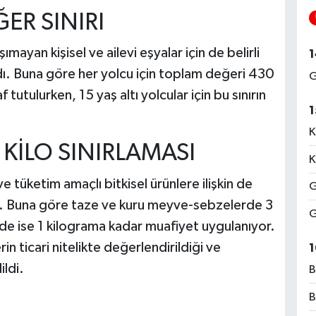
ĞER SINIRI
şımayan kişisel ve ailevi eşyalar için de belirli
1
ıldı. Buna göre her yolcu için toplam değeri 430
G
tulurken, 15 yaş altı yolcular için bu sınırın
1
K
 KİLO SINIRLAMASI
K
e tüketim amaçlı bitkisel ürünlere ilişkin de
G
ı. Buna göre taze ve kuru meyve-sebzelerde 3
G
rde ise 1 kilograma kadar muafiyet uygulanıyor.
in ticari nitelikte değerlendirildiği ve
1
ldi.
B
B