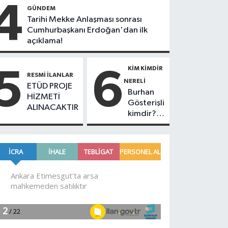
4
GÜNDEM
Tarihi Mekke Anlaşması sonrası
Cumhurbaşkanı Erdoğan'dan ilk
açıklama!
KIM KIMDIR
5
6
RESMI İLANLAR
NERELI
ETÜD PROJE
Burhan
HİZMETİ
Gösterişli
ALINACAKTIR
kimdir?
Burhan
Gösterişli
ne iş
yapar?
Burhan
Gösterişli
Düzce