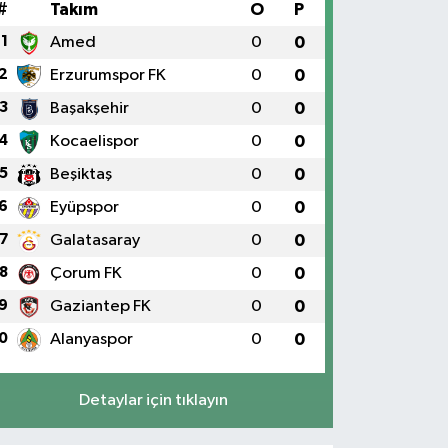
#
Takım
O
P
1
Amed
0
0
2
Erzurumspor FK
0
0
3
Başakşehir
0
0
4
Kocaelispor
0
0
5
Beşiktaş
0
0
6
Eyüpspor
0
0
7
Galatasaray
0
0
8
Çorum FK
0
0
9
Gaziantep FK
0
0
0
Alanyaspor
0
0
Detaylar için tıklayın