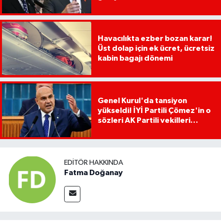
Havacılıkta ezber bozan karar!
Üst dolap için ek ücret, ücretsiz
kabin bagajı dönemi
Genel Kurul'da tansiyon
yükseldi! İYİ Partili Çömez'in o
sözleri AK Partili vekilleri
kızdırdı
EDITÖR HAKKINDA
Fatma Doğanay