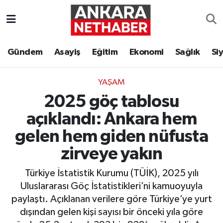
Asayiş
Ankara Hava Durumu
Gündem
Asayiş
Eğitim
Ekonomi
Sağlık
Si
Duyurular
Ankara Trafik Yoğunluk Haritası
YAŞAM
Eğitim
Süper Lig Puan Durumu ve Fikstür
2025 göç tablosu
Ekonomi
Tüm Manşetler
açıklandı: Ankara hem
gelen hem giden nüfusta
Gündem
Son Dakika Haberleri
zirveye yakın
Kim Kimdir Nereli
Haber Arşivi
Türkiye İstatistik Kurumu (TÜİK), 2025 yılı
Uluslararası Göç İstatistikleri’ni kamuoyuyla
Resmi İlanlar
paylaştı. Açıklanan verilere göre Türkiye’ye yurt
dışından gelen kişi sayısı bir önceki yıla göre
Sağlık