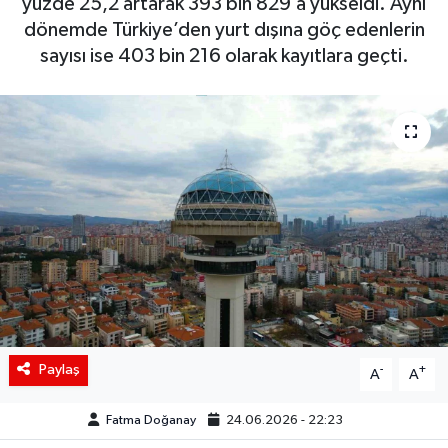
yüzde 25,2 artarak 393 bin 829’a yükseldi. Aynı
dönemde Türkiye’den yurt dışına göç edenlerin
Siyaset
sayısı ise 403 bin 216 olarak kayıtlara geçti.
Spor
Teknoloji
Yaşam
Paylaş
-
+
A
A
Fatma Doğanay
24.06.2026 - 22:23