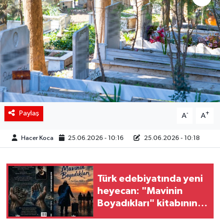
Siyaset
Spor
Teknoloji
Yaşam
Paylaş
-
+
A
A
Hacer Koca
25.06.2026 - 10:16
25.06.2026 - 10:18
Türk edebiyatında yeni
heyecan: "Mavinin
Boyadıkları" kitabının
ilk baskısı bir günde