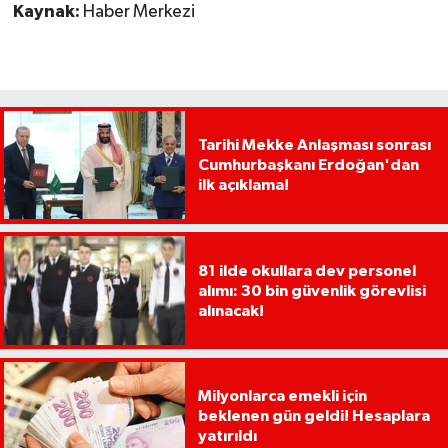
Kaynak:
Haber Merkezi
Tarihi Mekke Anlaşması sonrası
Cumhurbaşkanı Erdoğan'dan
ilk açıklama!
81 ilde okullara dev personel
alımı: 30 bin güvenlik görevlisi
alınacak!
Milyonlarca emekli için
beklenen gün geldi! Hesaplara
yatırıldı