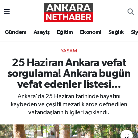
Asayiş
Ankara Hava Durumu
Gündem
Asayiş
Eğitim
Ekonomi
Sağlık
Si
Duyurular
Ankara Trafik Yoğunluk Haritası
YAŞAM
Eğitim
Süper Lig Puan Durumu ve Fikstür
25 Haziran Ankara vefat
Ekonomi
Tüm Manşetler
sorgulama! Ankara bugün
vefat edenler listesi...
Gündem
Son Dakika Haberleri
Ankara'da 25 Haziran tarihinde hayatını
Kim Kimdir Nereli
Haber Arşivi
kaybeden ve çeşitli mezarlıklarda defnedilen
vatandaşların bilgileri açıklandı.
Resmi İlanlar
Sağlık