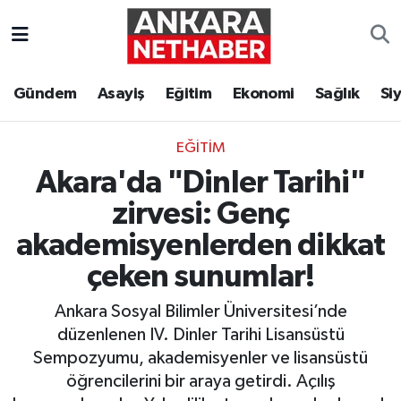
Asayiş
Ankara Hava Durumu
Gündem
Asayiş
Eğitim
Ekonomi
Sağlık
Si
Duyurular
Ankara Trafik Yoğunluk Haritası
EĞITIM
Eğitim
Süper Lig Puan Durumu ve Fikstür
Akara'da "Dinler Tarihi"
Ekonomi
Tüm Manşetler
zirvesi: Genç
akademisyenlerden dikkat
Gündem
Son Dakika Haberleri
çeken sunumlar!
Kim Kimdir Nereli
Haber Arşivi
Ankara Sosyal Bilimler Üniversitesi’nde
düzenlenen IV. Dinler Tarihi Lisansüstü
Resmi İlanlar
Sempozyumu, akademisyenler ve lisansüstü
öğrencilerini bir araya getirdi. Açılış
Sağlık