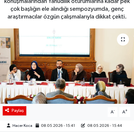
konuşmalarından Yahudilik oturumlarına kadar pek
çok başlığın ele alındığı sempozyumda, genç
Siyaset
araştırmacılar özgün çalışmalarıyla dikkat çekti.
Spor
Teknoloji
Yaşam
Paylaş
-
+
A
A
Hacer Koca
08.05.2026 - 15:41
08.05.2026 - 15:44