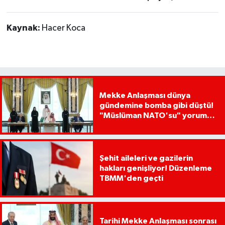
Kaynak:
Hacer Koca
Mekke Anlaşması dünya
gündemine bomba gibi düştü!
"Müslüman NATO'su" yorumu
dikkat çekti
Şehit aileleri ve gazilerin
hakları genişliyor! Düzenleme
TBMM'den geçti
Tarihi Mekke Anlaşması sonrası