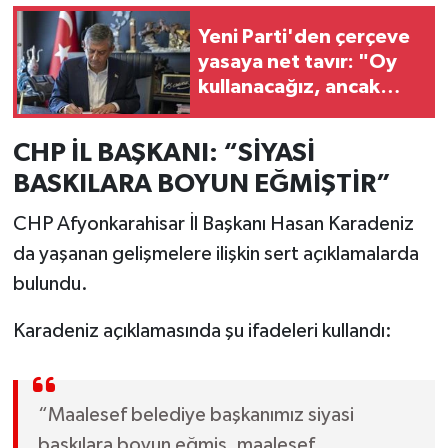
Yeni Parti'den çerçeve
yasaya net tavır: "Oy
kullanacağız, ancak
imza atmayacağız"
CHP İL BAŞKANI: “SİYASİ
BASKILARA BOYUN EĞMİŞTİR”
CHP Afyonkarahisar İl Başkanı Hasan Karadeniz
da yaşanan gelişmelere ilişkin sert açıklamalarda
bulundu.
Karadeniz açıklamasında şu ifadeleri kullandı:
“Maalesef belediye başkanımız siyasi
baskılara boyun eğmiş, maalesef