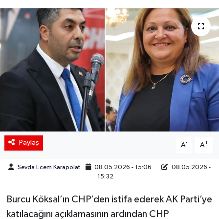
Siyaset
Spor
Teknoloji
Yaşam
Paylaş
-
+
A
A
Sevda Ecem Karapolat
08.05.2026 - 15:06
08.05.2026 -
15:32
Burcu Köksal’ın CHP’den istifa ederek AK Parti’ye
katılacağını açıklamasının ardından CHP