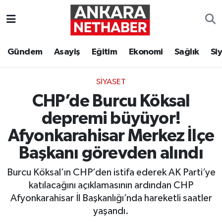
Asayiş
Ankara Hava Durumu
Gündem
Asayiş
Eğitim
Ekonomi
Sağlık
Si
Duyurular
Ankara Trafik Yoğunluk Haritası
SIYASET
Eğitim
Süper Lig Puan Durumu ve Fikstür
CHP’de Burcu Köksal
Ekonomi
Tüm Manşetler
depremi büyüyor!
Afyonkarahisar Merkez İlçe
Gündem
Son Dakika Haberleri
Başkanı görevden alındı
Kim Kimdir Nereli
Haber Arşivi
Burcu Köksal’ın CHP’den istifa ederek AK Parti’ye
katılacağını açıklamasının ardından CHP
Resmi İlanlar
Afyonkarahisar İl Başkanlığı’nda hareketli saatler
yaşandı.
Sağlık