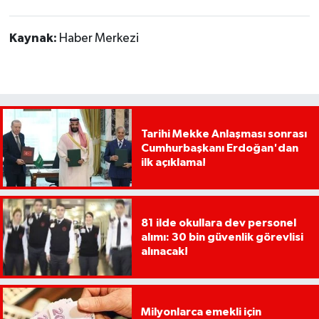
Kaynak:
Haber Merkezi
Tarihi Mekke Anlaşması sonrası
Cumhurbaşkanı Erdoğan'dan
ilk açıklama!
81 ilde okullara dev personel
alımı: 30 bin güvenlik görevlisi
alınacak!
Milyonlarca emekli için