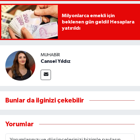
Milyonlarca emekli için
beklenen gün geldi! Hesaplara
yatırıldı
MUHABIR
Cansel Yıldız
Bunlar da ilginizi çekebilir
Yorumlar