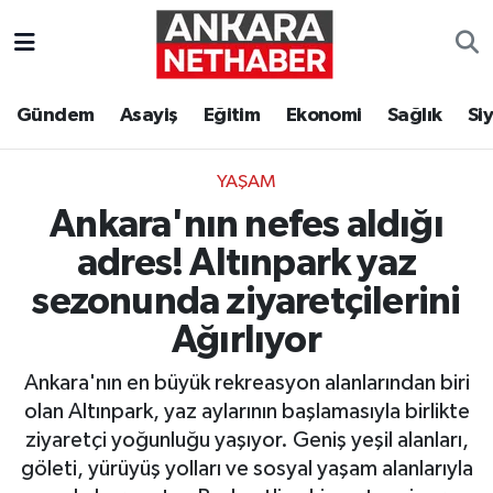
Asayiş
Ankara Hava Durumu
Gündem
Asayiş
Eğitim
Ekonomi
Sağlık
Si
Duyurular
Ankara Trafik Yoğunluk Haritası
YAŞAM
Eğitim
Süper Lig Puan Durumu ve Fikstür
Ankara'nın nefes aldığı
Ekonomi
Tüm Manşetler
adres! Altınpark yaz
sezonunda ziyaretçilerini
Gündem
Son Dakika Haberleri
Ağırlıyor
Kim Kimdir Nereli
Haber Arşivi
Ankara'nın en büyük rekreasyon alanlarından biri
olan Altınpark, yaz aylarının başlamasıyla birlikte
Resmi İlanlar
ziyaretçi yoğunluğu yaşıyor. Geniş yeşil alanları,
göleti, yürüyüş yolları ve sosyal yaşam alanlarıyla
Sağlık