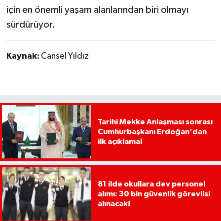
için en önemli yaşam alanlarından biri olmayı
sürdürüyor.
Kaynak:
Cansel Yıldız
Tarihi Mekke Anlaşması sonrası
Cumhurbaşkanı Erdoğan'dan
ilk açıklama!
81 ilde okullara dev personel
alımı: 30 bin güvenlik görevlisi
alınacak!