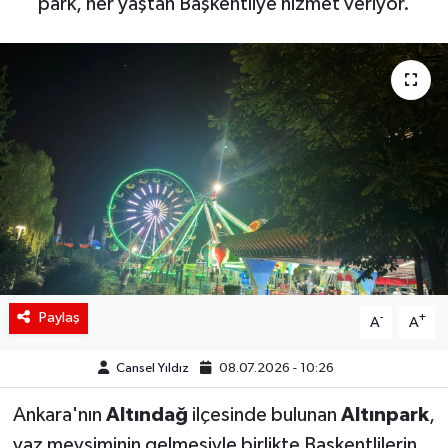
park, her yaştan Başkentliye hizmet veriyor.
Siyaset
Spor
Teknoloji
Yaşam
Paylaş
-
+
A
A
Cansel Yıldız
08.07.2026 - 10:26
Ankara'nın
Altındağ
ilçesinde bulunan
Altınpark
,
yaz mevsiminin gelmesiyle birlikte Başkentlilerin