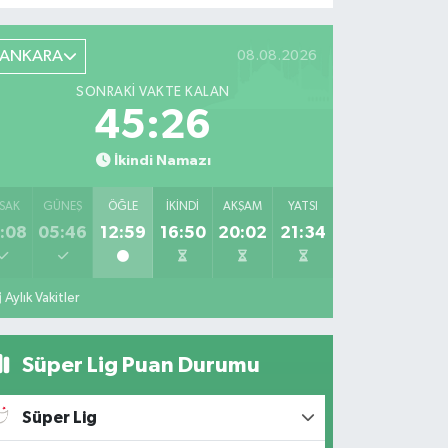
ANKARA
08.08.2026
SONRAKI VAKTE KALAN
45:25
İkindi Namazı
SAK
GÜNEŞ
ÖĞLE
İKINDI
AKŞAM
YATSI
:08
05:46
12:59
16:50
20:02
21:34
Aylık Vakitler
Süper Lig Puan Durumu
Süper Lig