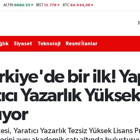
6660.55
13.779
64.944,08
ALTIN
BİST
BTC
ğlık
Siyaset
Teknoloji
Resmi İlanlar
iye'de bir ilk! Y
ıcı Yazarlık Yüksek
ıyor
esi, Yaratıcı Yazarlık Tezsiz Yüksek Lisans 
erini aynı akademik çatı altında buluştur