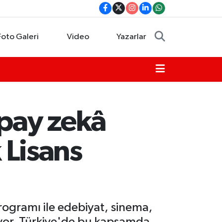
Foto Galeri
Video
Yazarlar
apay zekâ
 Lisans
Programı ile edebiyat, sinema,
uyor. Türkiye'de bu kapsamda