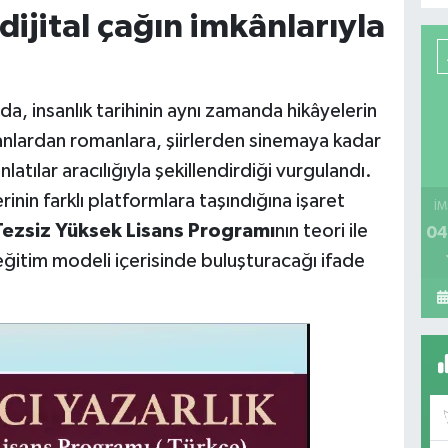
dijital çağın imkânlarıyla
a, insanlık tarihinin aynı zamanda hikâyelerin
tanlardan romanlara, şiirlerden sinemaya kadar
latılar aracılığıyla şekillendirdiği vurgulandı.
erinin farklı platformlara taşındığına işaret
İM
 Tezsiz Yüksek Lisans Programı
nın teori ile
04
eğitim modeli içerisinde buluşturacağı ifade