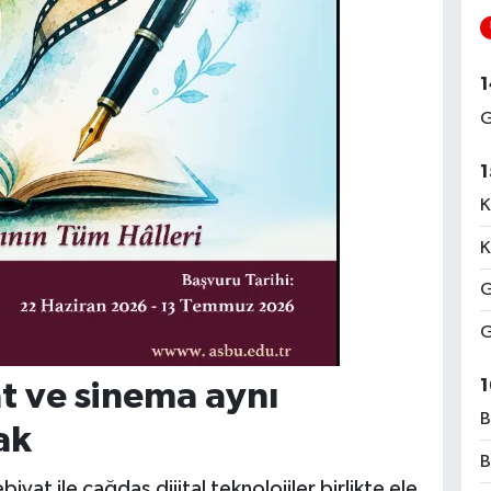
1
G
1
K
K
G
G
1
t ve sinema aynı
B
ak
B
yat ile çağdaş dijital teknolojiler birlikte ele