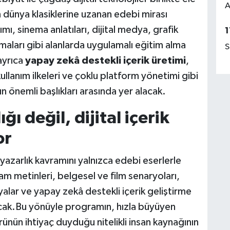
A
 dünya klasiklerine uzanan edebi mirası
ı, sinema anlatıları, dijital medya, grafik
1
ları gibi alanlarda uygulamalı eğitim alma
S
ayrıca
yapay zekâ destekli içerik üretimi
,
 kullanım ilkeleri ve çoklu platform yönetimi gibi
 önemli başlıkları arasında yer alacak.
ğı değil, dijital içerik
or
azarlık kavramını yalnızca edebi eserlerle
am metinleri, belgesel ve film senaryoları,
yalar ve yapay zekâ destekli içerik geliştirme
nacak.Bu yönüyle programın, hızla büyüyen
örünün ihtiyaç duyduğu nitelikli insan kaynağının