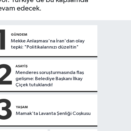
devam edecek.
1
GÜNDEM
Mekke Anlaşması'na İran'dan olay
tepki: "Politikalarınızı düzeltin"
2
ASAYIŞ
Menderes soruşturmasında flaş
gelişme: Belediye Başkanı İlkay
Çiçek tutuklandı!
3
YAŞAM
Mamak’ta Lavanta Şenliği Coşkusu