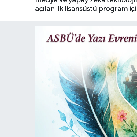
açılan ilk lisansüstü program
Siyaset
Spor
Teknoloji
Yaşam