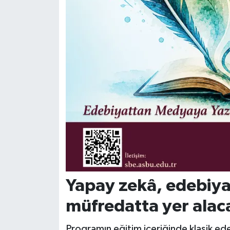
Yapay zekâ, edebiya
müfredatta yer alac
Programın eğitim içeriğinde klasik edebi