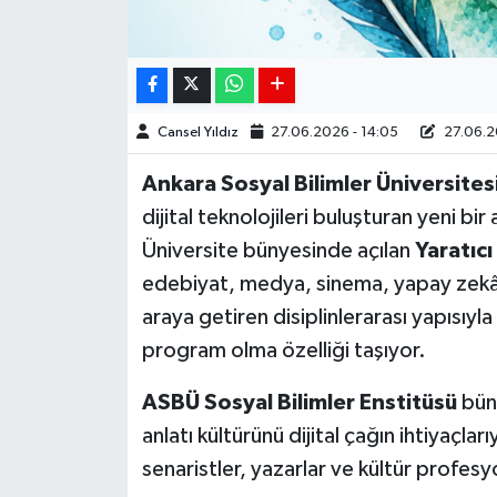
Cansel Yıldız
27.06.2026 - 14:05
27.06.2
Ankara Sosyal Bilimler Üniversites
dijital teknolojileri buluşturan yeni b
Üniversite bünyesinde açılan
Yaratıcı
edebiyat, medya, sinema, yapay zekâ ve
araya getiren disiplinlerarası yapısıyl
program olma özelliği taşıyor.
ASBÜ Sosyal Bilimler Enstitüsü
bün
anlatı kültürünü dijital çağın ihtiyaçları
senaristler, yazarlar ve kültür profesy