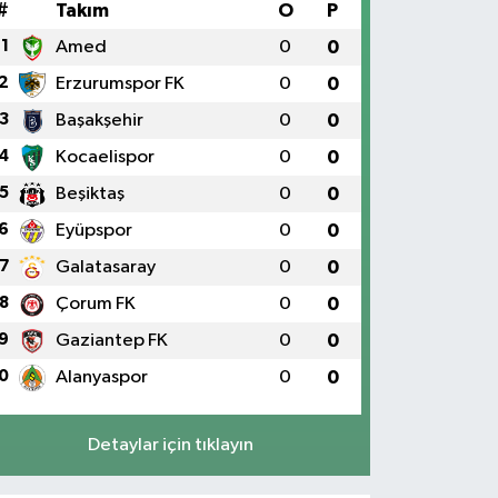
#
Takım
O
P
1
Amed
0
0
2
Erzurumspor FK
0
0
3
Başakşehir
0
0
4
Kocaelispor
0
0
5
Beşiktaş
0
0
6
Eyüpspor
0
0
7
Galatasaray
0
0
8
Çorum FK
0
0
9
Gaziantep FK
0
0
0
Alanyaspor
0
0
Detaylar için tıklayın