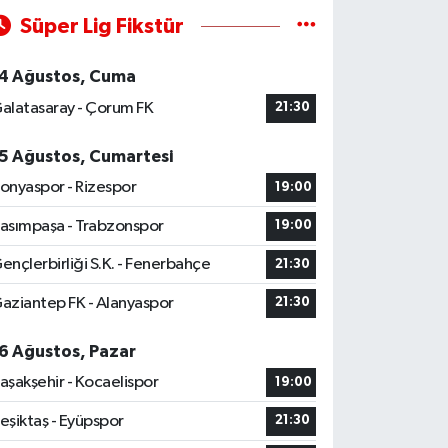
Süper Lig Fikstür
4 Ağustos, Cuma
alatasaray - Çorum FK
21:30
5 Ağustos, Cumartesi
onyaspor - Rizespor
19:00
asımpaşa - Trabzonspor
19:00
ençlerbirliği S.K. - Fenerbahçe
21:30
aziantep FK - Alanyaspor
21:30
6 Ağustos, Pazar
aşakşehir - Kocaelispor
19:00
eşiktaş - Eyüpspor
21:30