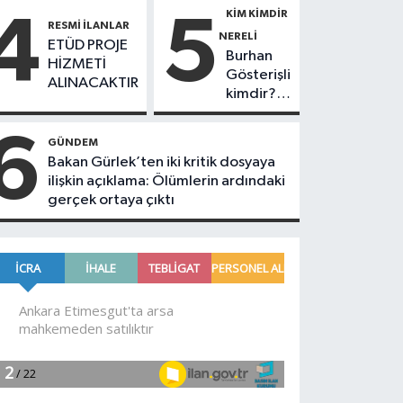
KIM KIMDIR
4
5
RESMI İLANLAR
NERELI
ETÜD PROJE
Burhan
HİZMETİ
Gösterişli
ALINACAKTIR
kimdir?
Burhan
Gösterişli
6
GÜNDEM
ne iş
Bakan Gürlek’ten iki kritik dosyaya
yapar?
ilişkin açıklama: Ölümlerin ardındaki
Burhan
gerçek ortaya çıktı
Gösterişli
Düzce