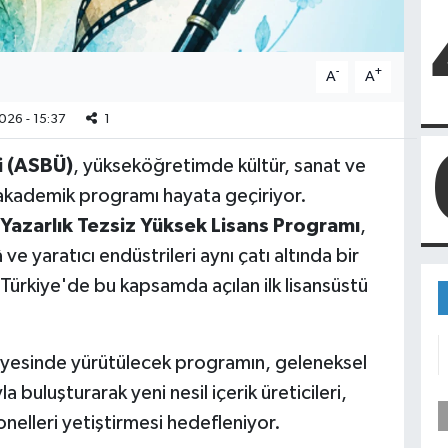
-
+
A
A
026 - 15:37
1
i (ASBÜ)
, yükseköğretimde kültür, sanat ve
ir akademik programı hayata geçiriyor.
 Yazarlık Tezsiz Yüksek Lisans Programı
,
 yaratıcı endüstrileri aynı çatı altında bir
a Türkiye'de bu kapsamda açılan ilk lisansüstü
yesinde yürütülecek programın, geleneksel
yla buluşturarak yeni nesil içerik üreticileri,
onelleri yetiştirmesi hedefleniyor.