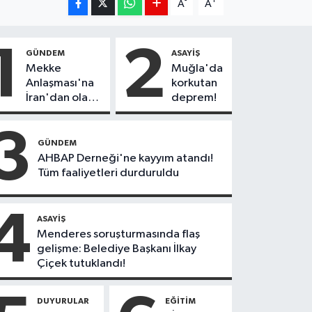
-
+
A
A
1
2
GÜNDEM
ASAYIŞ
Mekke
Muğla'da
Anlaşması'na
korkutan
İran'dan olay
deprem!
tepki:
"Politikalarınızı
3
düzeltin"
GÜNDEM
AHBAP Derneği'ne kayyım atandı!
Tüm faaliyetleri durduruldu
4
ASAYIŞ
Menderes soruşturmasında flaş
gelişme: Belediye Başkanı İlkay
Çiçek tutuklandı!
DUYURULAR
EĞITIM