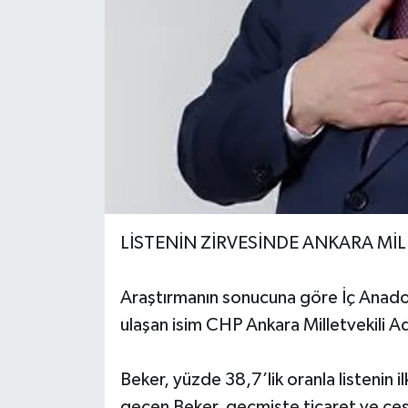
LİSTENİN ZİRVESİNDE ANKARA MİL
Araştırmanın sonucuna göre İç Anado
ulaşan isim CHP Ankara Milletvekili A
Beker, yüzde 38,7’lik oranla listenin i
geçen Beker, geçmişte ticaret ve çeşit