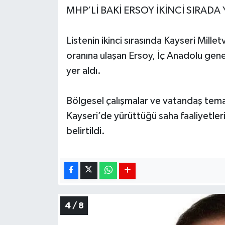
MHP’Lİ BAKİ ERSOY İKİNCİ SIRADA 
Listenin ikinci sırasında Kayseri Mill
oranına ulaşan Ersoy, İç Anadolu gene
yer aldı.
Bölgesel çalışmalar ve vatandaş temas
Kayseri’de yürüttüğü saha faaliyetler
belirtildi.
4 / 8