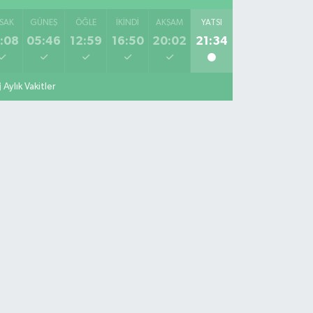
SAK
GÜNEŞ
ÖĞLE
İKINDI
AKŞAM
YATSI
:08
05:46
12:59
16:50
20:02
21:34
Aylık Vakitler