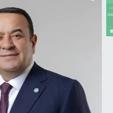
İM
04