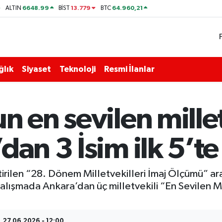
6648.99
13.779
64.960,21
ALTIN
BİST
BTC
ğlık
Siyaset
Teknoloji
Resmi İlanlar
 en sevilen milletv
dan 3 İsim ilk 5’te
rilen “28. Dönem Milletvekilleri İmaj Ölçümü” araş
ışmada Ankara’dan üç milletvekili “En Sevilen Mill
27.06.2026 - 12:00