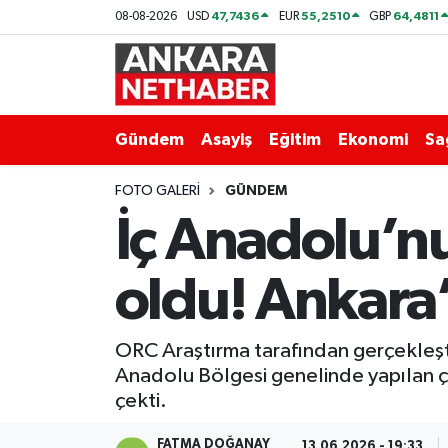
47,7436
55,2510
64,4811
08-08-2026
USD
EUR
GBP
Asayiş
Ankara Hava Durumu
Duyurular
Ankara Trafik Yoğunluk Haritası
Gündem
Asayiş
Eğitim
Ekonomi
Sa
Eğitim
Süper Lig Puan Durumu ve Fikstür
FOTO GALERI
GÜNDEM
İç Anadolu’nun
Ekonomi
Tüm Manşetler
oldu! Ankara’
Gündem
Son Dakika Haberleri
Kim Kimdir Nereli
Haber Arşivi
ORC Araştırma tarafından gerçekleşti
Anadolu Bölgesi genelinde yapılan çal
Resmi İlanlar
çekti.
Sağlık
FATMA DOĞANAY
13.06.2026 - 19:33