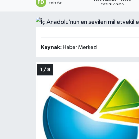
EDITÖR
YAYINLANMA
Siyaset
Spor
Teknoloji
Kaynak:
Haber Merkezi
Yaşam
1 / 8