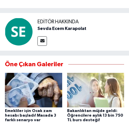
EDITÖR HAKKINDA
Sevda Ecem Karapolat
Öne Çıkan Galeriler
Emekliler için Ocak zam
Bakanlıktan müjde geldi:
hesabı başladı! Masada 3
Öğrencilere aylık 13 bin 750
farklı senaryo var
TL burs desteği!