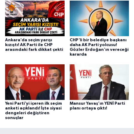
Ankara’da seçim yarışı
CHP'li bir belediye başkanı
kızıştı! AK Parti ile CHP
daha AK Parti yolcusu!
arasındaki fark dikkat çekti
Gözler Erdoğan'ın vereceği
kararda
Yeni Parti’yi içeren ilk seçim
Mansur Yavaş’ın YENİ Parti
anketi açıklandı! İşte siyasi
planı ortaya çıktı!
dengeleri değiştiren
sonuçlar