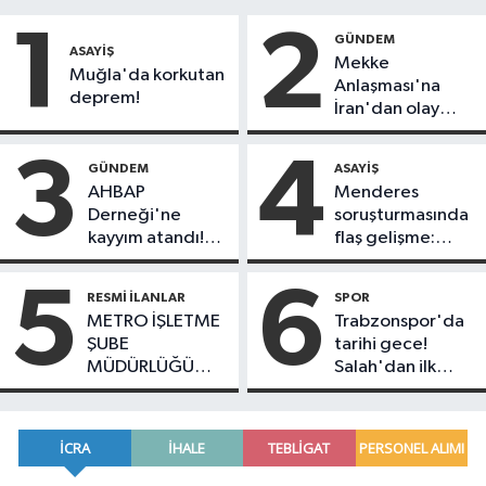
1
2
GÜNDEM
ASAYIŞ
Mekke
Muğla'da korkutan
Anlaşması'na
deprem!
İran'dan olay
tepki:
"Politikalarınızı
3
4
GÜNDEM
ASAYIŞ
düzeltin"
AHBAP
Menderes
Derneği'ne
soruşturmasında
kayyım atandı!
flaş gelişme:
Tüm faaliyetleri
Belediye Başkanı
durduruldu
İlkay Çiçek
5
6
RESMI İLANLAR
SPOR
tutuklandı!
METRO İŞLETME
Trabzonspor'da
ŞUBE
tarihi gece!
MÜDÜRLÜĞÜ
Salah'dan ilk
CRRC ZELC
mesaj: "Kupalar
TRENLERİ İÇİN
kazanmak için
TREN CAMLARI
buradayım"
MAL ALIMI İŞİ