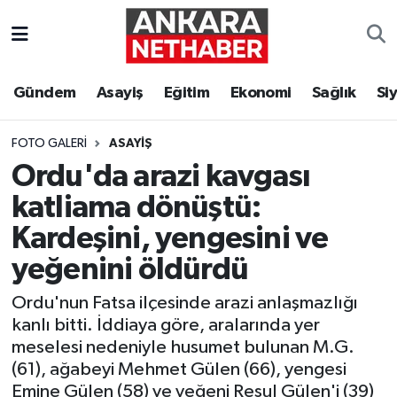
Asayiş
Ankara Hava Durumu
Gündem
Asayiş
Eğitim
Ekonomi
Sağlık
Si
Duyurular
Ankara Trafik Yoğunluk Haritası
FOTO GALERI
ASAYIŞ
Eğitim
Süper Lig Puan Durumu ve Fikstür
Ordu'da arazi kavgası
katliama dönüştü:
Ekonomi
Tüm Manşetler
Kardeşini, yengesini ve
Gündem
Son Dakika Haberleri
yeğenini öldürdü
Kim Kimdir Nereli
Haber Arşivi
Ordu'nun Fatsa ilçesinde arazi anlaşmazlığı
kanlı bitti. İddiaya göre, aralarında yer
Resmi İlanlar
meselesi nedeniyle husumet bulunan M.G.
(61), ağabeyi Mehmet Gülen (66), yengesi
Sağlık
Emine Gülen (58) ve yeğeni Resul Gülen'i (39)