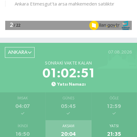
ANKARA
07.08.2026
SONRAKI VAKTE KALAN
01:02:50
Yatsı Namazı
İMSAK
GÜNEŞ
ÖĞLE
04:07
05:45
12:59
İKINDI
AKŞAM
YATSI
16:50
20:04
21:35