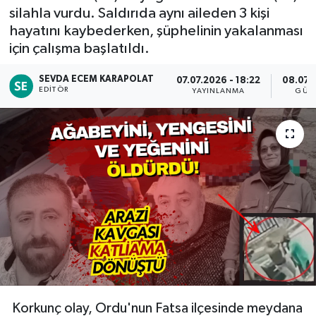
silahla vurdu. Saldırıda aynı aileden 3 kişi
Siyaset
hayatını kaybederken, şüphelinin yakalanması
için çalışma başlatıldı.
Spor
SEVDA ECEM KARAPOLAT
07.07.2026 - 18:22
08.07.2
EDITÖR
YAYINLANMA
GÜN
Teknoloji
Yaşam
Korkunç olay, Ordu'nun Fatsa ilçesinde meydana