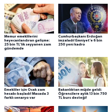
Memur emeklilerini
Cumhurbaşkanı Erdoğan
heyecanlandıran gelişme:
imzaladı! Emniyet’e 6 bin
25 bin TL’lik seyyanen zam
250 yeni kadro
gündemde
Emekliler için Ocak zam
Bakanlıktan müjde geldi:
hesabı başladı! Masada 3
Öğrencilere aylık 13 bin 750
farklı senaryo var
TL burs desteği!