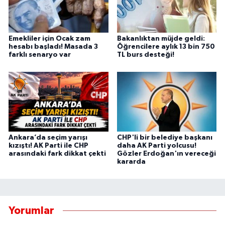
Emekliler için Ocak zam
Bakanlıktan müjde geldi:
hesabı başladı! Masada 3
Öğrencilere aylık 13 bin 750
farklı senaryo var
TL burs desteği!
Ankara’da seçim yarışı
CHP'li bir belediye başkanı
kızıştı! AK Parti ile CHP
daha AK Parti yolcusu!
arasındaki fark dikkat çekti
Gözler Erdoğan'ın vereceği
kararda
Yorumlar