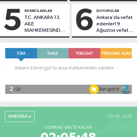
pahalı paket 140
anlamlı çevre
TL’ye ulaştı
etkinliği
5
6
RESMI İLANLAR
DUYURULAR
T.C. ANKARA 13.
Ankara’da vefat
AİLE
edenler! 9
MAHKEMESİNDEN
Ağustos vefat
İLANEN TEBLİGAT
listesi
ANKARA
09.08.2026
SONRAKI VAKTE KALAN