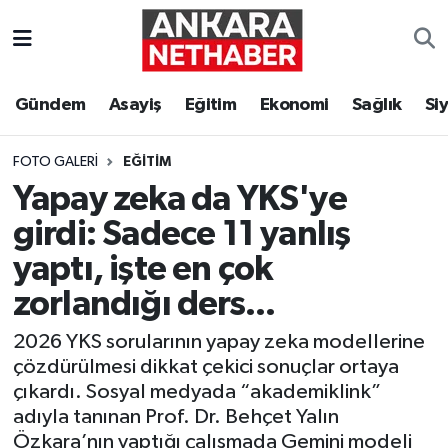
Asayiş
Ankara Hava Durumu
Gündem
Asayiş
Eğitim
Ekonomi
Sağlık
Si
Duyurular
Ankara Trafik Yoğunluk Haritası
FOTO GALERI
EĞITIM
Eğitim
Süper Lig Puan Durumu ve Fikstür
Yapay zeka da YKS'ye
girdi: Sadece 11 yanlış
Ekonomi
Tüm Manşetler
yaptı, işte en çok
Gündem
Son Dakika Haberleri
zorlandığı ders...
Kim Kimdir Nereli
Haber Arşivi
2026 YKS sorularının yapay zeka modellerine
çözdürülmesi dikkat çekici sonuçlar ortaya
Resmi İlanlar
çıkardı. Sosyal medyada “akademiklink”
adıyla tanınan Prof. Dr. Behçet Yalın
Sağlık
Özkara’nın yaptığı çalışmada Gemini modeli