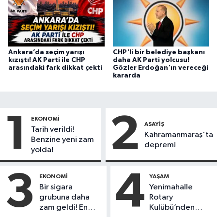
Ankara’da seçim yarışı
CHP'li bir belediye başkanı
kızıştı! AK Parti ile CHP
daha AK Parti yolcusu!
arasındaki fark dikkat çekti
Gözler Erdoğan'ın vereceği
kararda
1
2
EKONOMI
ASAYIŞ
Tarih verildi!
Kahramanmaraş'ta
Benzine yeni zam
deprem!
yolda!
3
4
EKONOMI
YAŞAM
Bir sigara
Yenimahalle
grubuna daha
Rotary
zam geldi! En
Kulübü’nden