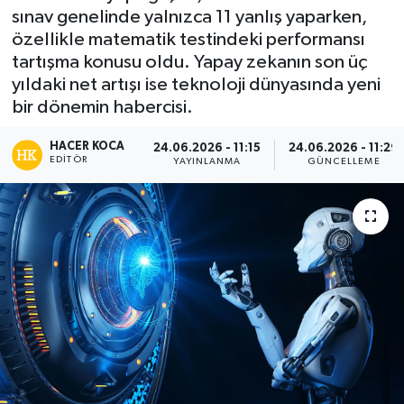
sınav genelinde yalnızca 11 yanlış yaparken,
Siyaset
özellikle matematik testindeki performansı
tartışma konusu oldu. Yapay zekanın son üç
Spor
yıldaki net artışı ise teknoloji dünyasında yeni
bir dönemin habercisi.
Teknoloji
HACER KOCA
24.06.2026 - 11:15
24.06.2026 - 11:29
EDITÖR
YAYINLANMA
GÜNCELLEME
Yaşam