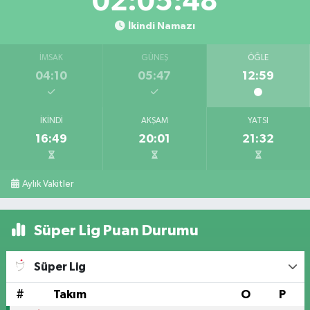
02:05:46
İkindi Namazı
İMSAK
GÜNEŞ
ÖĞLE
04:10
05:47
12:59
İKINDI
AKŞAM
YATSI
16:49
20:01
21:32
Aylık Vakitler
Süper Lig Puan Durumu
Süper Lig
#
Takım
O
P