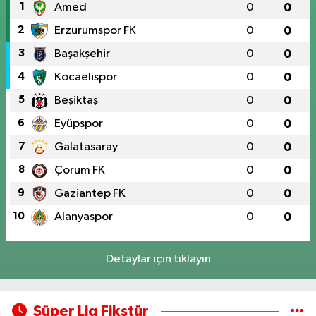
1
Amed
0
0
2
Erzurumspor FK
0
0
3
Başakşehir
0
0
4
Kocaelispor
0
0
5
Beşiktaş
0
0
6
Eyüpspor
0
0
7
Galatasaray
0
0
8
Çorum FK
0
0
9
Gaziantep FK
0
0
10
Alanyaspor
0
0
Detaylar için tıklayın
Süper Lig Fikstür