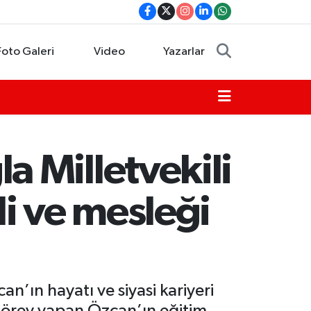
Foto Galeri
Video
Yazarlar
 Milletvekili
i ve mesleği
n’ın hayatı ve siyasi kariyeri
örev yapan Özcan’ın eğitim