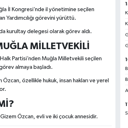
1
la İl Kongresi’nde il yönetimine seçilen
K
 Yardımcılığı görevini yürüttü.
K
da kurultay delegesi olarak görev aldı.
G
UĞLA MİLLETVEKİLİ
G
lk Partisi’nden Muğla Milletvekili seçilen
1
rev almaya başladı.
B
B
 Özcan, özellikle hukuk, insan hakları ve yerel
or.
A
Mİ?
1
S
n Gizem Özcan, evli ve iki çocuk annesidir.