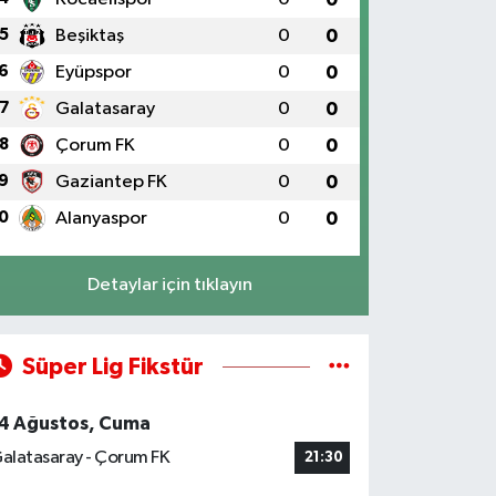
5
Beşiktaş
0
0
6
Eyüpspor
0
0
7
Galatasaray
0
0
8
Çorum FK
0
0
9
Gaziantep FK
0
0
0
Alanyaspor
0
0
Detaylar için tıklayın
Süper Lig Fikstür
4 Ağustos, Cuma
alatasaray - Çorum FK
21:30