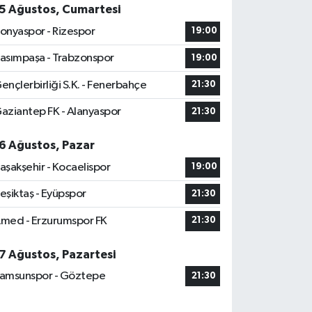
5 Ağustos, Cumartesi
onyaspor - Rizespor
19:00
asımpaşa - Trabzonspor
19:00
ençlerbirliği S.K. - Fenerbahçe
21:30
aziantep FK - Alanyaspor
21:30
6 Ağustos, Pazar
aşakşehir - Kocaelispor
19:00
eşiktaş - Eyüpspor
21:30
med - Erzurumspor FK
21:30
7 Ağustos, Pazartesi
amsunspor - Göztepe
21:30