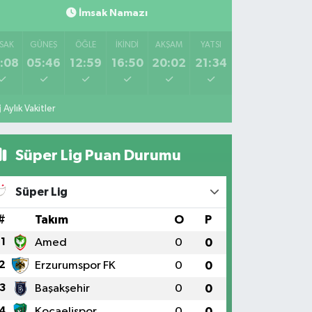
İmsak Namazı
SAK
GÜNEŞ
ÖĞLE
İKINDI
AKŞAM
YATSI
:08
05:46
12:59
16:50
20:02
21:34
Aylık Vakitler
Süper Lig Puan Durumu
Süper Lig
#
Takım
O
P
1
Amed
0
0
2
Erzurumspor FK
0
0
3
Başakşehir
0
0
4
Kocaelispor
0
0