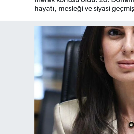
hayatı, mesleği ve siyasi geçmişi
Siyaset
Spor
Teknoloji
Yaşam