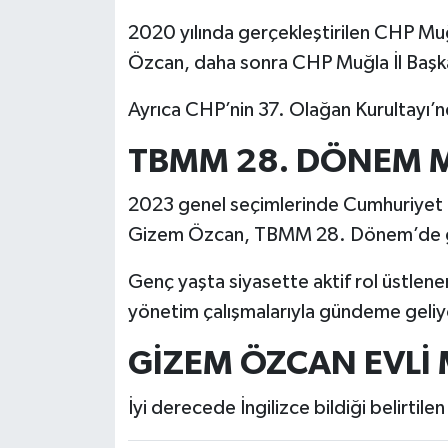
2020 yılında gerçekleştirilen CHP Muğ
Özcan, daha sonra CHP Muğla İl Başkan
Ayrıca CHP’nin 37. Olağan Kurultayı’n
TBMM 28. DÖNEM M
2023 genel seçimlerinde Cumhuriyet Ha
Gizem Özcan, TBMM 28. Dönem’de gö
Genç yaşta siyasette aktif rol üstlenen
yönetim çalışmalarıyla gündeme geliy
GİZEM ÖZCAN EVLİ 
İyi derecede İngilizce bildiği belirtile