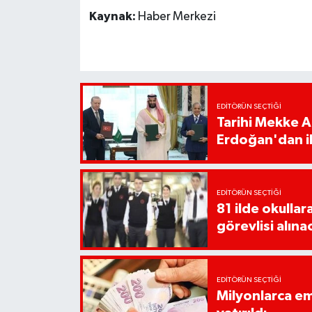
Kaynak:
Haber Merkezi
EDITÖRÜN SEÇTIĞI
Tarihi Mekke 
Erdoğan'dan il
EDITÖRÜN SEÇTIĞI
81 ilde okullar
görevlisi alına
EDITÖRÜN SEÇTIĞI
Milyonlarca em