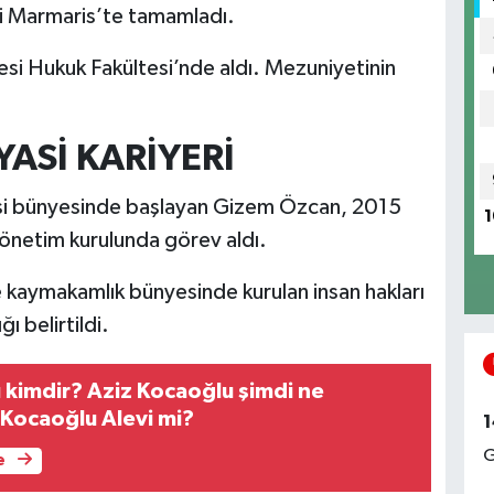
ini Marmaris’te tamamladı.
esi Hukuk Fakültesi’nde aldı. Mezuniyetinin
ASİ KARİYERİ
isi bünyesinde başlayan Gizem Özcan, 2015
1
yönetim kurulunda görev aldı.
 kaymakamlık bünyesinde kurulan insan hakları
 belirtildi.
 kimdir? Aziz Kocaoğlu şimdi ne
 Kocaoğlu Alevi mi?
1
G
e