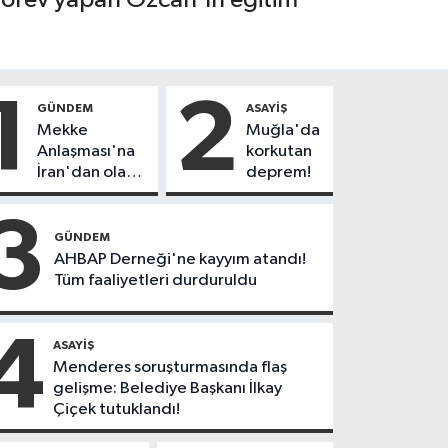
1
2
GÜNDEM
ASAYIŞ
Mekke
Muğla'da
Anlaşması'na
korkutan
İran'dan olay
deprem!
tepki:
"Politikalarınızı
3
düzeltin"
GÜNDEM
AHBAP Derneği'ne kayyım atandı!
Tüm faaliyetleri durduruldu
4
ASAYIŞ
Menderes soruşturmasında flaş
gelişme: Belediye Başkanı İlkay
Çiçek tutuklandı!