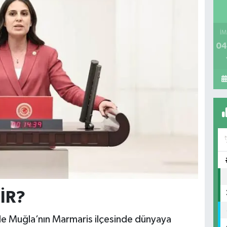
İM
04
İR?
e Muğla’nın Marmaris ilçesinde dünyaya