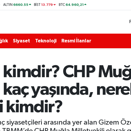
6660.55
13.779
64.960,21
ALTIN
BİST
BTC
ğlık
Siyaset
Teknoloji
Resmi İlanlar
kimdir? CHP Muğla
kaç yaşında, nerel
i kimdir?
 siyasetçileri arasında yer alan Gizem Özca
TBMM’de CHP Muğla Milletvekili olarak g