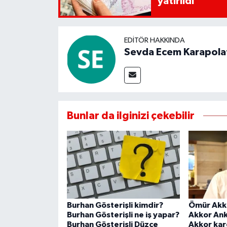
yatırıldı
EDITÖR HAKKINDA
Sevda Ecem Karapola
Bunlar da ilginizi çekebilir
Burhan Gösterişli kimdir?
Ömür Akk
Burhan Gösterişli ne iş yapar?
Akkor An
Burhan Gösterişli Düzce
Akkor kar