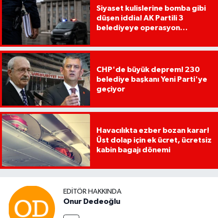
Siyaset kulislerine bomba gibi
düşen iddia! AK Partili 3
belediyeye operasyon
yapılacak!
CHP'de büyük deprem! 230
belediye başkanı Yeni Parti'ye
geçiyor
Havacılıkta ezber bozan karar!
Üst dolap için ek ücret, ücretsiz
kabin bagajı dönemi
EDITÖR HAKKINDA
Onur Dedeoğlu