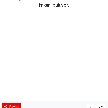
imkânı buluyor.
Siyaset
Spor
Teknoloji
Yaşam
Paylaş
-
+
A
A