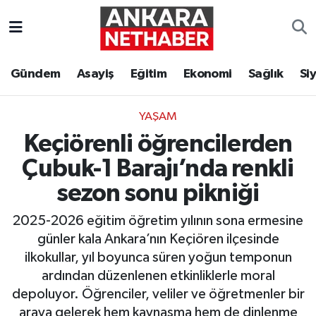
Asayiş
Ankara Hava Durumu
Gündem
Asayiş
Eğitim
Ekonomi
Sağlık
Si
Duyurular
Ankara Trafik Yoğunluk Haritası
YAŞAM
Eğitim
Süper Lig Puan Durumu ve Fikstür
Keçiörenli öğrencilerden
Ekonomi
Tüm Manşetler
Çubuk-1 Barajı’nda renkli
sezon sonu pikniği
Gündem
Son Dakika Haberleri
2025-2026 eğitim öğretim yılının sona ermesine
Kim Kimdir Nereli
Haber Arşivi
günler kala Ankara’nın Keçiören ilçesinde
ilkokullar, yıl boyunca süren yoğun temponun
Resmi İlanlar
ardından düzenlenen etkinliklerle moral
depoluyor. Öğrenciler, veliler ve öğretmenler bir
Sağlık
araya gelerek hem kaynaşma hem de dinlenme