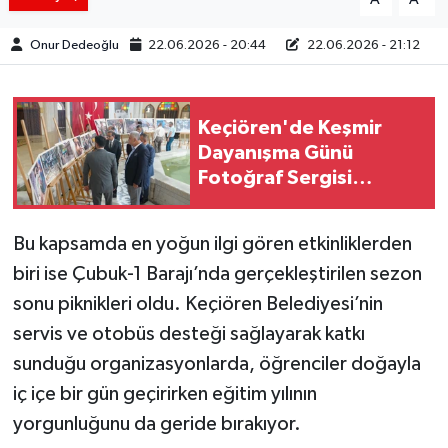
Onur Dedeoğlu
22.06.2026 - 20:44
22.06.2026 - 21:12
Keçiören'de Keşmir
Dayanışma Günü
Fotoğraf Sergisi
Ziyarete Açıldı
Bu kapsamda en yoğun ilgi gören etkinliklerden
biri ise Çubuk-1 Barajı’nda gerçekleştirilen sezon
sonu piknikleri oldu. Keçiören Belediyesi’nin
servis ve otobüs desteği sağlayarak katkı
sunduğu organizasyonlarda, öğrenciler doğayla
iç içe bir gün geçirirken eğitim yılının
yorgunluğunu da geride bırakıyor.