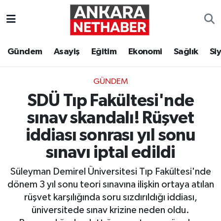
Asayiş
Ankara Hava Durumu
Gündem
Asayiş
Eğitim
Ekonomi
Sağlık
Si
Duyurular
Ankara Trafik Yoğunluk Haritası
GÜNDEM
Eğitim
Süper Lig Puan Durumu ve Fikstür
SDÜ Tıp Fakültesi'nde
Ekonomi
Tüm Manşetler
sınav skandalı! Rüşvet
iddiası sonrası yıl sonu
Gündem
Son Dakika Haberleri
sınavı iptal edildi
Kim Kimdir Nereli
Haber Arşivi
Süleyman Demirel Üniversitesi Tıp Fakültesi'nde
dönem 3 yıl sonu teori sınavına ilişkin ortaya atılan
Resmi İlanlar
rüşvet karşılığında soru sızdırıldığı iddiası,
üniversitede sınav krizine neden oldu.
Sağlık