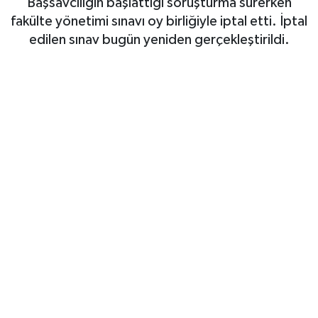
Başsavcılığın başlattığı soruşturma sürerken
fakülte yönetimi sınavı oy birliğiyle iptal etti. İptal
Siyaset
edilen sınav bugün yeniden gerçekleştirildi.
Spor
Teknoloji
Yaşam