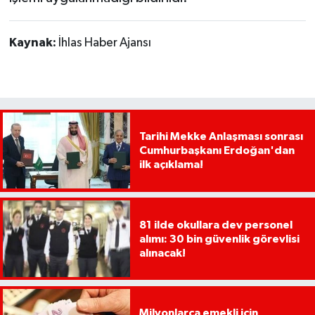
Kaynak:
İhlas Haber Ajansı
Tarihi Mekke Anlaşması sonrası
Cumhurbaşkanı Erdoğan'dan
ilk açıklama!
81 ilde okullara dev personel
alımı: 30 bin güvenlik görevlisi
alınacak!
Milyonlarca emekli için