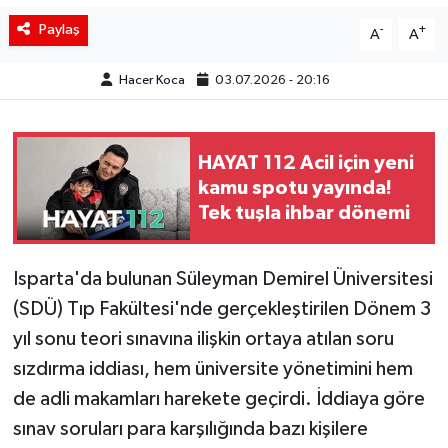
Paylaş
-
+
A
A
Hacer Koca
03.07.2026 - 20:16
HAYAT 112 Acil için yeni
kamu spotu yayında!
Tek tuşla ihbar dönemi
Isparta'da bulunan Süleyman Demirel Üniversitesi
(SDÜ) Tıp Fakültesi'nde gerçekleştirilen Dönem 3
yıl sonu teori sınavına ilişkin ortaya atılan soru
sızdırma iddiası, hem üniversite yönetimini hem
de adli makamları harekete geçirdi. İddiaya göre
sınav soruları para karşılığında bazı kişilere