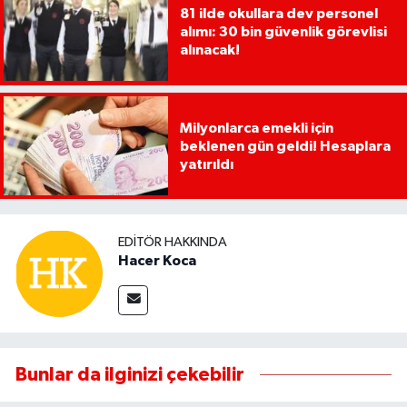
81 ilde okullara dev personel
alımı: 30 bin güvenlik görevlisi
alınacak!
Milyonlarca emekli için
beklenen gün geldi! Hesaplara
yatırıldı
EDITÖR HAKKINDA
Hacer Koca
Bunlar da ilginizi çekebilir