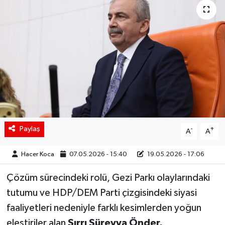
Siyaset
Spor
Teknoloji
Yaşam
Paylaş
-
+
A
A
Hacer Koca
07.05.2026 - 15:40
19.05.2026 - 17:06
Çözüm sürecindeki rolü, Gezi Parkı olaylarındaki
tutumu ve HDP/DEM Parti çizgisindeki siyasi
faaliyetleri nedeniyle farklı kesimlerden yoğun
eleştiriler alan
Sırrı Süreyya Önder,