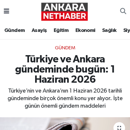
Asayiş
Ankara Hava Durumu
Gündem
Asayiş
Eğitim
Ekonomi
Sağlık
Si
Duyurular
Ankara Trafik Yoğunluk Haritası
GÜNDEM
Eğitim
Süper Lig Puan Durumu ve Fikstür
Türkiye ve Ankara
Ekonomi
Tüm Manşetler
gündeminde bugün: 1
Haziran 2026
Gündem
Son Dakika Haberleri
Türkiye’nin ve Ankara’nın 1 Haziran 2026 tarihli
Kim Kimdir Nereli
Haber Arşivi
gündeminde birçok önemli konu yer alıyor. İşte
günün önemli gündem maddeleri
Resmi İlanlar
Sağlık