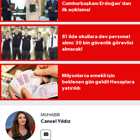
Cumhurbaşkanı Erdoğan'dan
ilk açıklama!
81 ilde okullara dev personel
alımı: 30 bin güvenlik görevlisi
alınacak!
Milyonlarca emekli için
beklenen gün geldi! Hesaplara
yatırıldı
MUHABIR
Cansel Yıldız