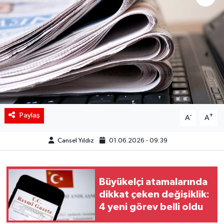
Siyaset
Spor
Teknoloji
Yaşam
Paylaş
-
+
A
A
Cansel Yıldız
01.06.2026 - 09:39
Büyükelçi atamalarında
dikkat çeken değişiklik:
4 yeni görev belli oldu