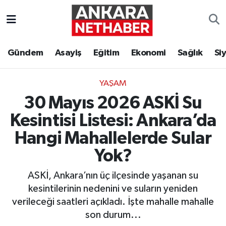
Asayiş
Ankara Hava Durumu
Gündem
Asayiş
Eğitim
Ekonomi
Sağlık
Si
Duyurular
Ankara Trafik Yoğunluk Haritası
YAŞAM
Eğitim
Süper Lig Puan Durumu ve Fikstür
30 Mayıs 2026 ASKİ Su
Ekonomi
Tüm Manşetler
Kesintisi Listesi: Ankara’da
Hangi Mahallelerde Sular
Gündem
Son Dakika Haberleri
Yok?
Kim Kimdir Nereli
Haber Arşivi
ASKİ, Ankara’nın üç ilçesinde yaşanan su
kesintilerinin nedenini ve suların yeniden
Resmi İlanlar
verileceği saatleri açıkladı. İşte mahalle mahalle
son durum...
Sağlık