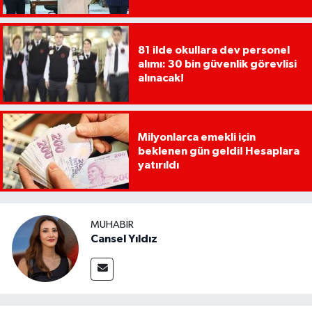
81 ilde okullara dev personel
alımı: 30 bin güvenlik görevlisi
alınacak!
Milyonlarca emekli için
beklenen gün geldi! Hesaplara
yatırıldı
MUHABIR
Cansel Yıldız