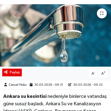
Siyaset
Spor
Teknoloji
Yaşam
Paylaş
-
+
A
A
Cansel Yıldız
30.05.2026 - 09:31
30.05.2026 - 09:32
Ankara su kesintisi
nedeniyle binlerce vatandaş
güne susuz başladı. Ankara Su ve Kanalizasyon