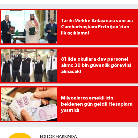
Tarihi Mekke Anlaşması sonrası
Cumhurbaşkanı Erdoğan'dan
ilk açıklama!
81 ilde okullara dev personel
alımı: 30 bin güvenlik görevlisi
alınacak!
Milyonlarca emekli için
beklenen gün geldi! Hesaplara
yatırıldı
EDITÖR HAKKINDA