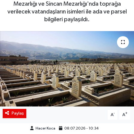
Mezarlığı ve Sincan Mezarlığı'nda toprağa
Siyaset
verilecek vatandaşların isimleri ile ada ve parsel
bilgileri paylaşıldı.
Spor
Teknoloji
Yaşam
Paylaş
-
+
A
A
Hacer Koca
08.07.2026 - 10:34