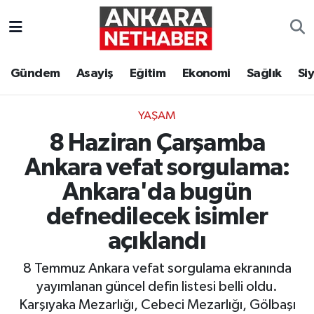
Asayiş
Ankara Hava Durumu
Gündem
Asayiş
Eğitim
Ekonomi
Sağlık
Si
Duyurular
Ankara Trafik Yoğunluk Haritası
YAŞAM
Eğitim
Süper Lig Puan Durumu ve Fikstür
8 Haziran Çarşamba
Ekonomi
Tüm Manşetler
Ankara vefat sorgulama:
Ankara'da bugün
Gündem
Son Dakika Haberleri
defnedilecek isimler
Kim Kimdir Nereli
Haber Arşivi
açıklandı
8 Temmuz Ankara vefat sorgulama ekranında
Resmi İlanlar
yayımlanan güncel defin listesi belli oldu.
Sağlık
Karşıyaka Mezarlığı, Cebeci Mezarlığı, Gölbaşı