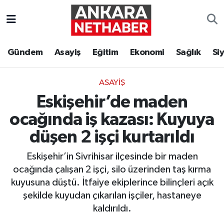
Asayiş
Ankara Hava Durumu
Gündem
Asayiş
Eğitim
Ekonomi
Sağlık
Si
Duyurular
Ankara Trafik Yoğunluk Haritası
ASAYIŞ
Eğitim
Süper Lig Puan Durumu ve Fikstür
Eskişehir’de maden
Ekonomi
Tüm Manşetler
ocağında iş kazası: Kuyuya
düşen 2 işçi kurtarıldı
Gündem
Son Dakika Haberleri
Eskişehir’in Sivrihisar ilçesinde bir maden
Kim Kimdir Nereli
Haber Arşivi
ocağında çalışan 2 işçi, silo üzerinden taş kırma
kuyusuna düştü. İtfaiye ekiplerince bilinçleri açık
Resmi İlanlar
şekilde kuyudan çıkarılan işçiler, hastaneye
kaldırıldı.
Sağlık