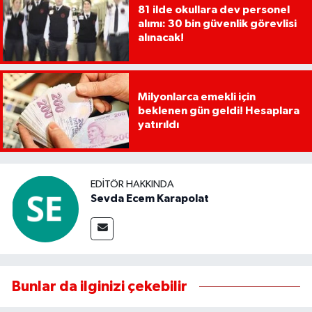
81 ilde okullara dev personel
alımı: 30 bin güvenlik görevlisi
alınacak!
Milyonlarca emekli için
beklenen gün geldi! Hesaplara
yatırıldı
EDITÖR HAKKINDA
Sevda Ecem Karapolat
Bunlar da ilginizi çekebilir