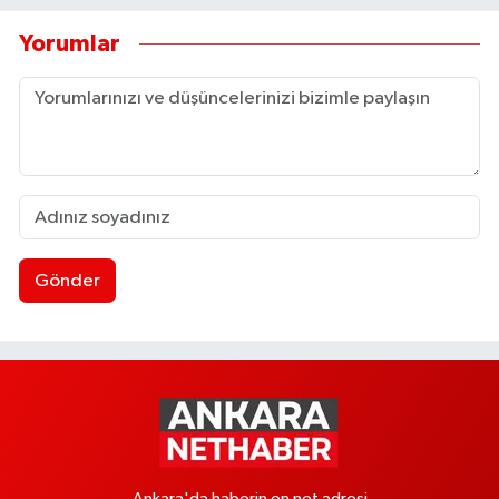
Yorumlar
Gönder
Ankara'da haberin en net adresi