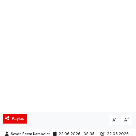
Siyaset
Spor
Teknoloji
Yaşam
Paylaş
-
+
A
A
Sevda Ecem Karapolat
22.06.2026 - 08:35
22.06.2026 -