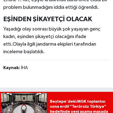
problem bulunmadığını iddia ettiği öğrenildi.
EŞİNDEN ŞİKAYETÇİ OLACAK
Yaşadığı olay sonrası büyük şok yaşayan genç
kadın, eşinden şikayetçi olacağını ifade
etti.Olayla ilgili jandarma ekipleri tarafından
inceleme başlatıldı.
Kaynak:
İHA
Beştepe'deki MGK toplantısı
sona erdi! "Terörsüz Türkiye"
hedefinde yeni aşama masada