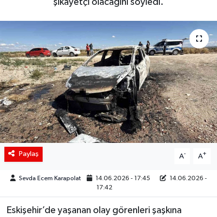
şikayetçi olacağını söyledi.
Siyaset
Spor
Teknoloji
Yaşam
Paylaş
-
+
A
A
Sevda Ecem Karapolat
14.06.2026 - 17:45
14.06.2026 -
17:42
Eskişehir’de yaşanan olay görenleri şaşkına