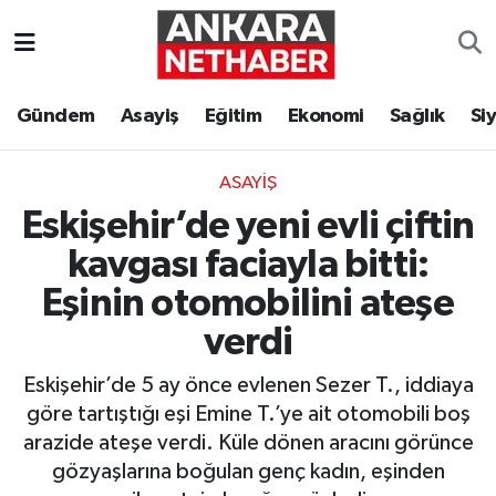
Asayiş
Ankara Hava Durumu
Gündem
Asayiş
Eğitim
Ekonomi
Sağlık
Si
Duyurular
Ankara Trafik Yoğunluk Haritası
ASAYIŞ
Eğitim
Süper Lig Puan Durumu ve Fikstür
Eskişehir’de yeni evli çiftin
Ekonomi
Tüm Manşetler
kavgası faciayla bitti:
Eşinin otomobilini ateşe
Gündem
Son Dakika Haberleri
verdi
Kim Kimdir Nereli
Haber Arşivi
Eskişehir’de 5 ay önce evlenen Sezer T., iddiaya
göre tartıştığı eşi Emine T.’ye ait otomobili boş
Resmi İlanlar
arazide ateşe verdi. Küle dönen aracını görünce
gözyaşlarına boğulan genç kadın, eşinden
Sağlık