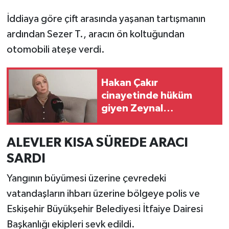
İddiaya göre çift arasında yaşanan tartışmanın
ardından Sezer T., aracın ön koltuğundan
otomobili ateşe verdi.
Hakan Çakır
cinayetinde hüküm
giyen Zeynal
kardeşlerin annesinden
dikkat çeken iddialar:
ALEVLER KISA SÜREDE ARACI
"Yargılamada haksızlık
SARDI
yapıldı"
Yangının büyümesi üzerine çevredeki
vatandaşların ihbarı üzerine bölgeye polis ve
Eskişehir Büyükşehir Belediyesi İtfaiye Dairesi
Başkanlığı ekipleri sevk edildi.