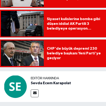
Siyaset kulislerine bomba gibi
düşen iddia! AK Partili 3
belediyeye operasyon
yapılacak!
CHP'de büyük deprem! 230
belediye başkanı Yeni Parti'ye
geçiyor
EDITÖR HAKKINDA
Sevda Ecem Karapolat