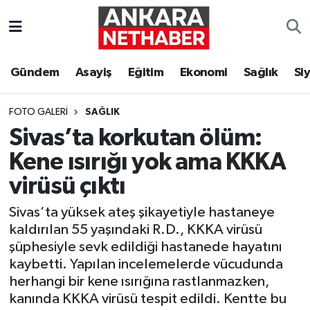
Asayiş
Ankara Hava Durumu
Gündem
Asayiş
Eğitim
Ekonomi
Sağlık
Si
Duyurular
Ankara Trafik Yoğunluk Haritası
FOTO GALERI
SAĞLIK
Eğitim
Süper Lig Puan Durumu ve Fikstür
Sivas’ta korkutan ölüm:
Kene ısırığı yok ama KKKA
Ekonomi
Tüm Manşetler
virüsü çıktı
Gündem
Son Dakika Haberleri
Sivas’ta yüksek ateş şikayetiyle hastaneye
kaldırılan 55 yaşındaki R.D., KKKA virüsü
Kim Kimdir Nereli
Haber Arşivi
şüphesiyle sevk edildiği hastanede hayatını
kaybetti. Yapılan incelemelerde vücudunda
Resmi İlanlar
herhangi bir kene ısırığına rastlanmazken,
kanında KKKA virüsü tespit edildi. Kentte bu
Sağlık