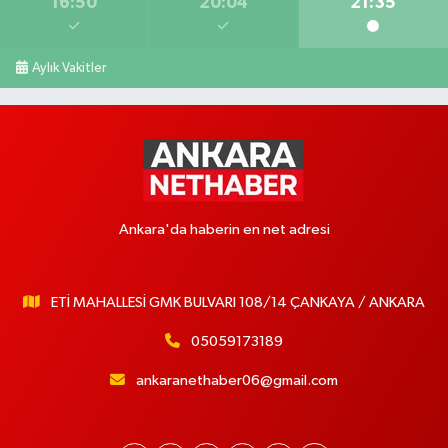
16:50
20:04
21:35
Aylık Vakitler
Ankara'da haberin en net adresi
ETİ MAHALLESİ GMK BULVARI 108/14 ÇANKAYA / ANKARA
05059173189
ankaranethaber06@gmail.com