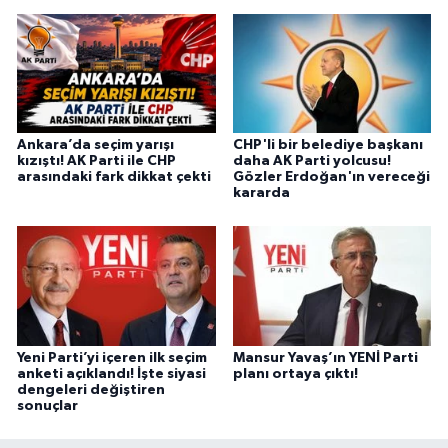
Ankara’da seçim yarışı
CHP'li bir belediye başkanı
kızıştı! AK Parti ile CHP
daha AK Parti yolcusu!
arasındaki fark dikkat çekti
Gözler Erdoğan'ın vereceği
kararda
Yeni Parti’yi içeren ilk seçim
Mansur Yavaş’ın YENİ Parti
anketi açıklandı! İşte siyasi
planı ortaya çıktı!
dengeleri değiştiren
sonuçlar