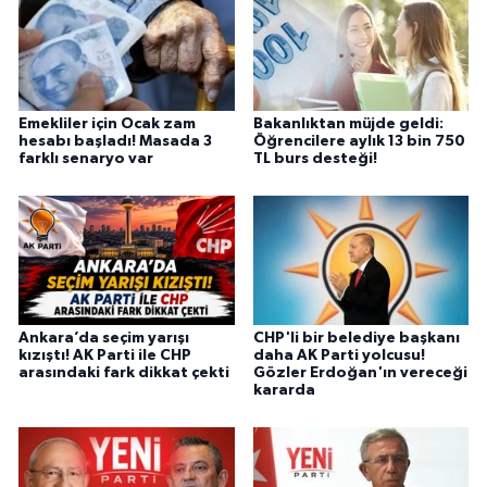
Emekliler için Ocak zam
Bakanlıktan müjde geldi:
hesabı başladı! Masada 3
Öğrencilere aylık 13 bin 750
farklı senaryo var
TL burs desteği!
Ankara’da seçim yarışı
CHP'li bir belediye başkanı
kızıştı! AK Parti ile CHP
daha AK Parti yolcusu!
arasındaki fark dikkat çekti
Gözler Erdoğan'ın vereceği
kararda