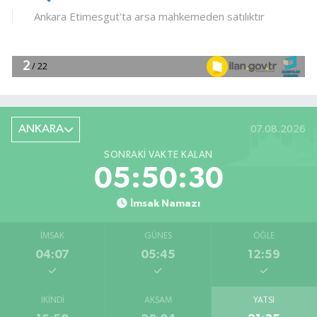
ANKARA
07.08.2026
SONRAKI VAKTE KALAN
05:50:29
İmsak Namazı
İMSAK
GÜNEŞ
ÖĞLE
04:07
05:45
12:59
İKINDI
AKŞAM
YATSI