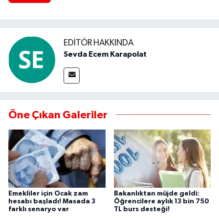
EDITÖR HAKKINDA
Sevda Ecem Karapolat
Öne Çıkan Galeriler
Emekliler için Ocak zam
Bakanlıktan müjde geldi:
hesabı başladı! Masada 3
Öğrencilere aylık 13 bin 750
farklı senaryo var
TL burs desteği!