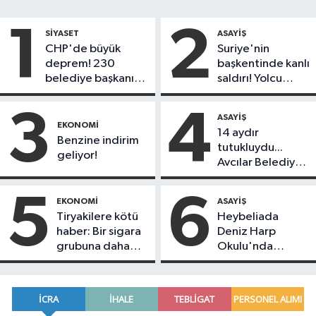
1
2
SIYASET
ASAYIŞ
CHP'de büyük
Suriye'nin
deprem! 230
başkentinde kanlı
belediye başkanı
saldırı! Yolcu
Yeni Parti'ye
otobüsünde çok
geçiyor
sayıda ölü ve
3
4
ASAYIŞ
yaralı var
EKONOMI
14 aydır
Benzine indirim
tutukluydu...
geliyor!
Avcılar Belediye
Başkanı Utku
Caner Çankaya
5
6
EKONOMI
ASAYIŞ
tahliye edildi!
Tiryakilere kötü
Heybeliada
haber: Bir sigara
Deniz Harp
grubuna daha
Okulu'nda
zam geldi!
korkutan yangın!
Alevlere
müdahale devam
ediyor