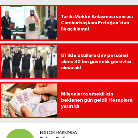
Tarihi Mekke Anlaşması sonrası
Cumhurbaşkanı Erdoğan'dan
ilk açıklama!
81 ilde okullara dev personel
alımı: 30 bin güvenlik görevlisi
alınacak!
Milyonlarca emekli için
beklenen gün geldi! Hesaplara
yatırıldı
EDITÖR HAKKINDA