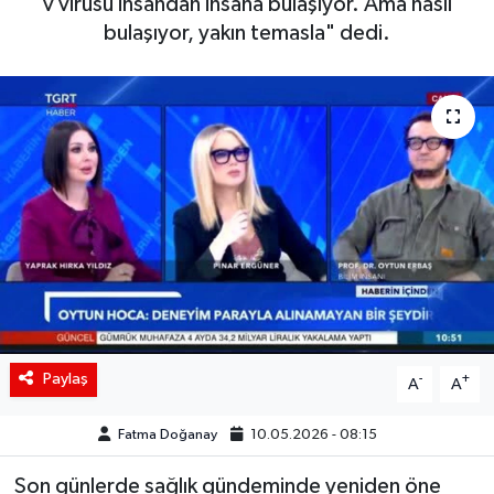
v virüsü insandan insana bulaşıyor. Ama nasıl
bulaşıyor, yakın temasla" dedi.
Siyaset
Spor
Teknoloji
Yaşam
Paylaş
-
+
A
A
Fatma Doğanay
10.05.2026 - 08:15
Son günlerde sağlık gündeminde yeniden öne