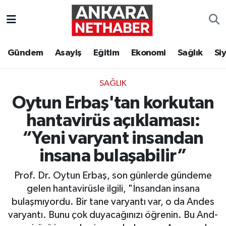
Asayiş
Ankara Hava Durumu
Gündem
Asayiş
Eğitim
Ekonomi
Sağlık
Si
Duyurular
Ankara Trafik Yoğunluk Haritası
SAĞLIK
Eğitim
Süper Lig Puan Durumu ve Fikstür
Oytun Erbaş'tan korkutan
Ekonomi
Tüm Manşetler
hantavirüs açıklaması:
“Yeni varyant insandan
Gündem
Son Dakika Haberleri
insana bulaşabilir”
Kim Kimdir Nereli
Haber Arşivi
Prof. Dr. Oytun Erbaş, son günlerde gündeme
gelen hantavirüsle ilgili, "İnsandan insana
Resmi İlanlar
bulaşmıyordu. Bir tane varyantı var, o da Andes
varyantı. Bunu çok duyacağınızı öğrenin. Bu And-
Sağlık