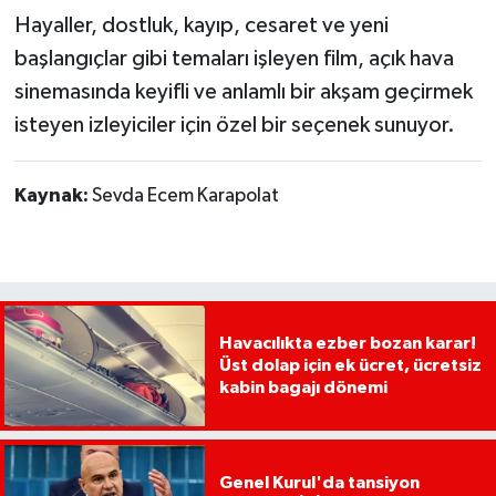
Hayaller, dostluk, kayıp, cesaret ve yeni
başlangıçlar gibi temaları işleyen film, açık hava
sinemasında keyifli ve anlamlı bir akşam geçirmek
isteyen izleyiciler için özel bir seçenek sunuyor.
Kaynak:
Sevda Ecem Karapolat
Havacılıkta ezber bozan karar!
Üst dolap için ek ücret, ücretsiz
kabin bagajı dönemi
Genel Kurul'da tansiyon