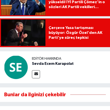
yükseldi! İYİ Partili Çömez'in o
sözleri AK Partili vekilleri
kızdırdı
Çerçeve Yasa tartışması
büyüyor: Özgür Özel'den AK
Parti'ye süreç tepkisi
EDITÖR HAKKINDA
Sevda Ecem Karapolat
Bunlar da ilginizi çekebilir