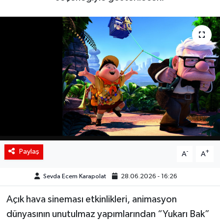
Siyaset
Spor
Teknoloji
Yaşam
Paylaş
-
+
A
A
Sevda Ecem Karapolat
28.06.2026 - 16:26
Açık hava sineması etkinlikleri, animasyon
dünyasının unutulmaz yapımlarından “Yukarı Bak”