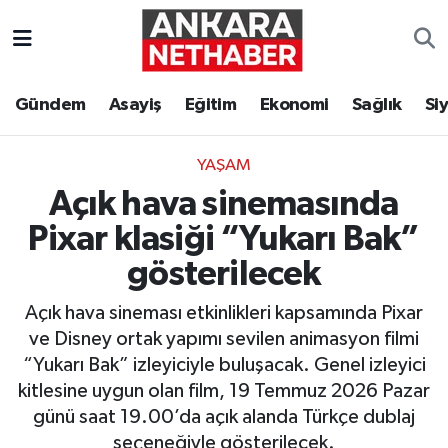
Asayiş
Ankara Hava Durumu
Gündem
Asayiş
Eğitim
Ekonomi
Sağlık
Si
Duyurular
Ankara Trafik Yoğunluk Haritası
YAŞAM
Eğitim
Süper Lig Puan Durumu ve Fikstür
Açık hava sinemasında
Ekonomi
Tüm Manşetler
Pixar klasiği “Yukarı Bak”
gösterilecek
Gündem
Son Dakika Haberleri
Açık hava sineması etkinlikleri kapsamında Pixar
Kim Kimdir Nereli
Haber Arşivi
ve Disney ortak yapımı sevilen animasyon filmi
“Yukarı Bak” izleyiciyle buluşacak. Genel izleyici
Resmi İlanlar
kitlesine uygun olan film, 19 Temmuz 2026 Pazar
günü saat 19.00’da açık alanda Türkçe dublaj
Sağlık
seçeneğiyle gösterilecek.