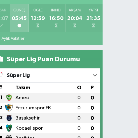
SAK
GÜNEŞ
ÖĞLE
İKINDI
AKŞAM
YATSI
:07
05:45
12:59
16:50
20:04
21:35
Aylık Vakitler
Süper Lig Puan Durumu
Süper Lig
#
Takım
O
P
1
Amed
0
0
2
Erzurumspor FK
0
0
3
Başakşehir
0
0
4
Kocaelispor
0
0