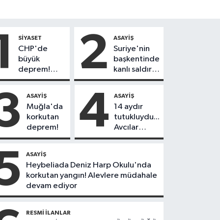
1
2
SIYASET
ASAYIŞ
CHP'de
Suriye'nin
büyük
başkentinde
deprem!
kanlı saldırı!
230
Yolcu
belediye
otobüsünde
3
4
ASAYIŞ
ASAYIŞ
başkanı Yeni
çok sayıda
Muğla'da
14 aydır
Parti'ye
ölü ve yaralı
korkutan
tutukluydu...
geçiyor
var
deprem!
Avcılar
Belediye
Başkanı
5
ASAYIŞ
Utku Caner
Heybeliada Deniz Harp Okulu'nda
Çankaya
korkutan yangın! Alevlere müdahale
tahliye
devam ediyor
edildi!
RESMI İLANLAR