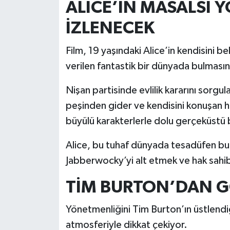
ALICE’İN MASALSI 
İZLENECEK
Film, 19 yaşındaki Alice’in kendisini be
verilen fantastik bir dünyada bulmasını
Nişan partisinde evlilik kararını sorgu
peşinden gider ve kendisini konuşan hay
büyülü karakterlerle dolu gerçeküstü b
Alice, bu tuhaf dünyada tesadüfen bu
Jabberwocky’yi alt etmek ve hak sahibi
TİM BURTON’DAN G
Yönetmenliğini Tim Burton’ın üstlendiğ
atmosferiyle dikkat çekiyor.