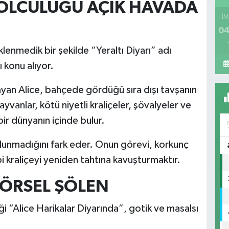
YOLCULUĞU AÇIK HAVADA
İM
04
klenmedik bir şekilde “Yeraltı Diyarı” adı
 konu alıyor.
layan Alice, bahçede gördüğü sıra dışı tavşanın
vanlar, kötü niyetli kraliçeler, şövalyeler ve
ir dünyanın içinde bulur.
lunmadığını fark eder. Onun görevi, korkunç
 kraliçeyi yeniden tahtına kavuşturmaktır.
ÖRSEL ŞÖLEN
i “Alice Harikalar Diyarında”, gotik ve masalsı