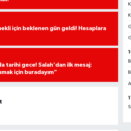
K
K
G
ekli için beklenen gün geldi! Hesaplara
G
1
B
 tarihi gece! Salah'dan ilk mesaj:
nmak için buradayım"
B
A
1
t
S