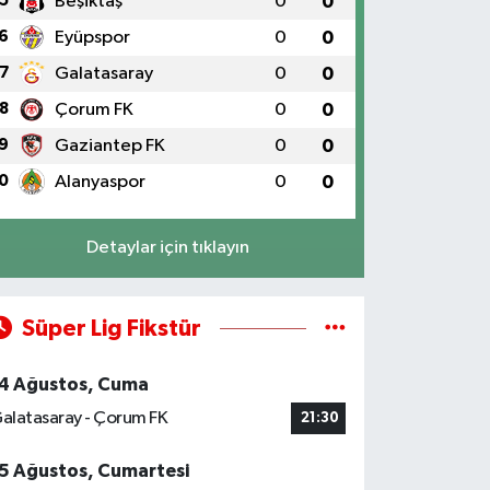
5
Beşiktaş
0
0
6
Eyüpspor
0
0
7
Galatasaray
0
0
8
Çorum FK
0
0
9
Gaziantep FK
0
0
0
Alanyaspor
0
0
Detaylar için tıklayın
Süper Lig Fikstür
4 Ağustos, Cuma
alatasaray - Çorum FK
21:30
5 Ağustos, Cumartesi