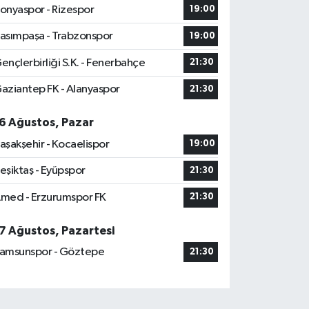
onyaspor - Rizespor
19:00
asımpaşa - Trabzonspor
19:00
ençlerbirliği S.K. - Fenerbahçe
21:30
aziantep FK - Alanyaspor
21:30
6 Ağustos, Pazar
aşakşehir - Kocaelispor
19:00
eşiktaş - Eyüpspor
21:30
med - Erzurumspor FK
21:30
7 Ağustos, Pazartesi
amsunspor - Göztepe
21:30