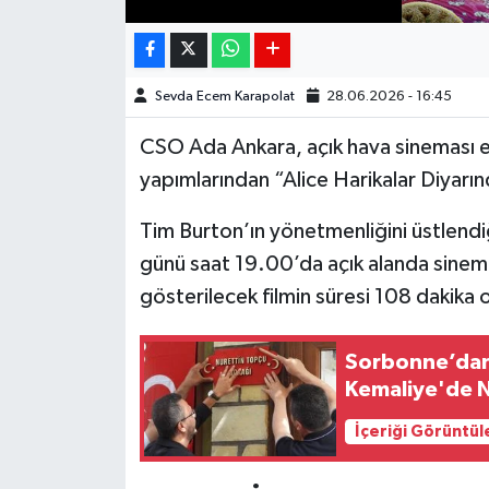
Sevda Ecem Karapolat
28.06.2026 - 16:45
CSO Ada Ankara, açık hava sineması etk
yapımlarından “Alice Harikalar Diyarı
Tim Burton’ın yönetmenliğini üstlend
günü saat 19.00’da açık alanda sinema
gösterilecek filmin süresi 108 dakika 
Sorbonne’dan 
Kemaliye'de N
İçeriği Görüntül