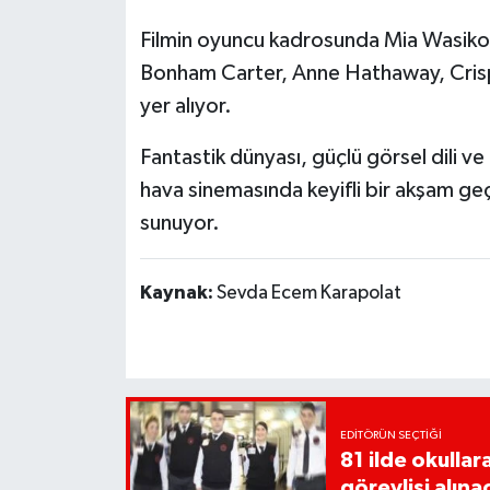
Filmin oyuncu kadrosunda Mia Wasiko
Bonham Carter, Anne Hathaway, Crispi
yer alıyor.
Fantastik dünyası, güçlü görsel dili ve 
hava sinemasında keyifli bir akşam geçi
sunuyor.
Kaynak:
Sevda Ecem Karapolat
EDITÖRÜN SEÇTIĞI
81 ilde okullar
görevlisi alına