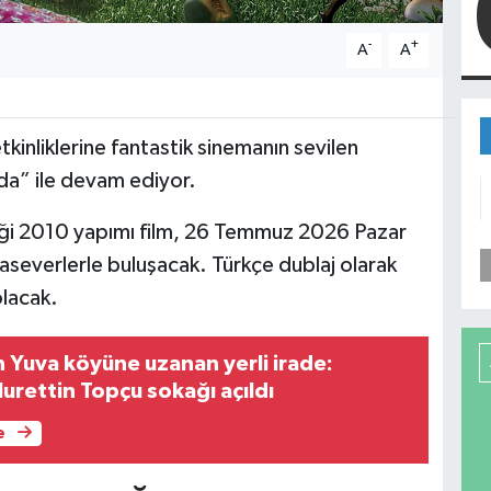
-
+
A
A
inliklerine fantastik sinemanın sevilen
nda” ile devam ediyor.
iği 2010 yapımı film, 26 Temmuz 2026 Pazar
severlerle buluşacak. Türkçe dublaj olarak
olacak.
Yuva köyüne uzanan yerli irade:
urettin Topçu sokağı açıldı
e