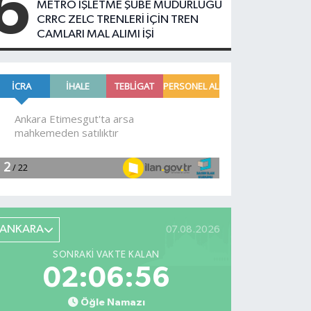
6
METRO İŞLETME ŞUBE MÜDÜRLÜĞÜ
CRRC ZELC TRENLERİ İÇİN TREN
CAMLARI MAL ALIMI İŞİ
ANKARA
07.08.2026
SONRAKI VAKTE KALAN
02:06:55
Öğle Namazı