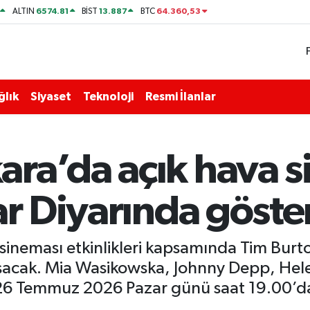
6574.81
13.887
64.360,53
ALTIN
BİST
BTC
ğlık
Siyaset
Teknoloji
Resmi İlanlar
ra’da açık hava s
ar Diyarında göste
ineması etkinlikleri kapsamında Tim Burton
uluşacak. Mia Wasikowska, Johnny Depp, H
 26 Temmuz 2026 Pazar günü saat 19.00’da