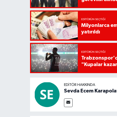
EDITÖRÜN SEÇTIĞI
Milyonlarca em
yatırıldı
EDITÖRÜN SEÇTIĞI
Trabzonspor'da
"Kupalar kaza
EDITÖR HAKKINDA
Sevda Ecem Karapola