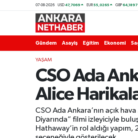
47,7069
55,0265
64,1897
07-08-2026
USD
EUR
GBP
Asayiş
Ankara Hava Durumu
Duyurular
Ankara Trafik Yoğunluk Haritası
Gündem
Asayiş
Eğitim
Ekonomi
Sa
Eğitim
Süper Lig Puan Durumu ve Fikstür
YAŞAM
CSO Ada Anka
Ekonomi
Tüm Manşetler
Gündem
Son Dakika Haberleri
Alice Harikal
Kim Kimdir Nereli
Haber Arşivi
CSO Ada Ankara’nın açık hava s
Resmi İlanlar
Diyarında” filmi izleyiciyle b
Hathaway’in rol aldığı yapım,
Sağlık
seçeneğiyle gösterilecek.