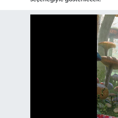
Siyaset
Spor
Teknoloji
Yaşam