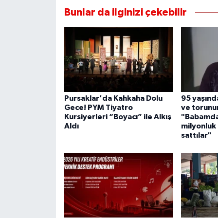
Bunlar da ilginizi çekebilir
Pursaklar'da Kahkaha Dolu
95 yaşında
Gece! PYM Tiyatro
ve torunu
Kursiyerleri “Boyacı” ile Alkış
"Babamda
Aldı
milyonluk
sattılar"