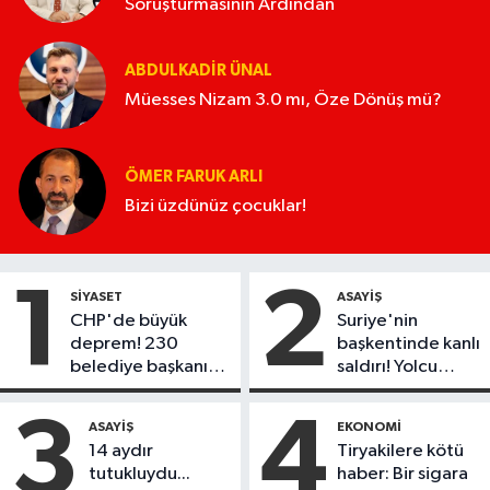
Soruşturmasının Ardından
ABDULKADIR ÜNAL
Müesses Nizam 3.0 mı, Öze Dönüş mü?
ÖMER FARUK ARLI
Bizi üzdünüz çocuklar!
1
2
SIYASET
ASAYIŞ
CHP'de büyük
Suriye'nin
deprem! 230
başkentinde kanlı
belediye başkanı
saldırı! Yolcu
Yeni Parti'ye
otobüsünde çok
geçiyor
sayıda ölü ve
3
4
ASAYIŞ
EKONOMI
yaralı var
14 aydır
Tiryakilere kötü
tutukluydu...
haber: Bir sigara