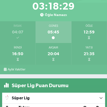
03:18:28
Öğle Namazı
İMSAK
GÜNEŞ
ÖĞLE
04:07
05:45
12:59
İKINDI
AKŞAM
YATSI
16:50
20:04
21:35
Aylık Vakitler
Süper Lig Puan Durumu
Süper Lig