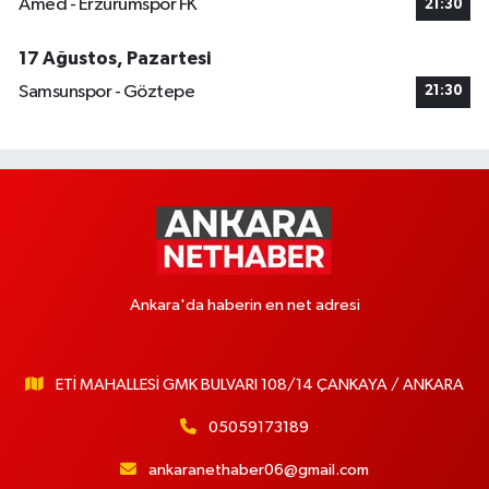
Amed - Erzurumspor FK
21:30
17 Ağustos, Pazartesi
Samsunspor - Göztepe
21:30
Ankara'da haberin en net adresi
ETİ MAHALLESİ GMK BULVARI 108/14 ÇANKAYA / ANKARA
05059173189
ankaranethaber06@gmail.com