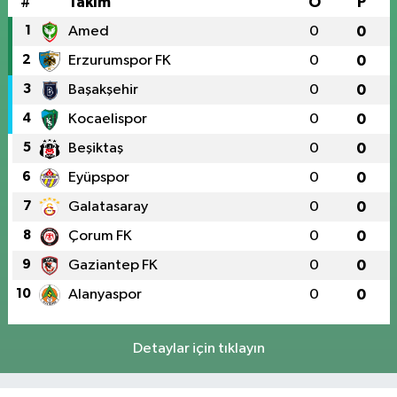
#
Takım
O
P
1
Amed
0
0
2
Erzurumspor FK
0
0
3
Başakşehir
0
0
4
Kocaelispor
0
0
5
Beşiktaş
0
0
6
Eyüpspor
0
0
7
Galatasaray
0
0
8
Çorum FK
0
0
9
Gaziantep FK
0
0
10
Alanyaspor
0
0
Detaylar için tıklayın