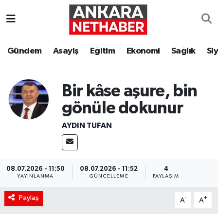
Asayiş
Ankara Hava Durumu
Gündem
Asayiş
Eğitim
Ekonomi
Sağlık
Si
Duyurular
Ankara Trafik Yoğunluk Haritası
Eğitim
Süper Lig Puan Durumu ve Fikstür
Bir kâse aşure, bin
gönüle dokunur
Ekonomi
Tüm Manşetler
AYDIN TUFAN
Gündem
Son Dakika Haberleri
Kim Kimdir Nereli
Haber Arşivi
08.07.2026 - 11:50
08.07.2026 - 11:52
4
YAYINLANMA
GÜNCELLEME
PAYLAŞIM
Resmi İlanlar
Paylaş
-
+
A
A
Sağlık