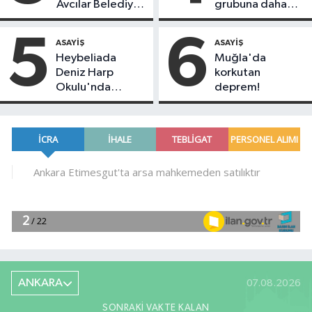
Avcılar Belediye
grubuna daha
Başkanı Utku
zam geldi!
Caner Çankaya
5
6
ASAYIŞ
ASAYIŞ
tahliye edildi!
Heybeliada
Muğla'da
Deniz Harp
korkutan
Okulu'nda
deprem!
korkutan yangın!
Alevlere
müdahale devam
ediyor
ANKARA
07.08.2026
SONRAKI VAKTE KALAN