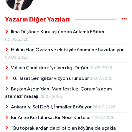
Yazarın Diğer Yazıları
İkna Düşünce Kuruluşu'ndan Anlamlı Eğitim
05.08.2026
Hakan Han Özcan ve ekibi yıldönümüne hazırlanıyor
03.08.2026
Valinin Çamlıdere'ye Verdigi Değer
01.08.2026
10.Hasat Şenliği bir vizyon ürünüdür
30.07.2026
Başkan Aşgın’dan ‘Manifest kızı Çorum'a adım
atamaz’ mesajı
29.07.2026
Ankara'yı Sel Değil, İhmaller Boğuyor
26.07.2026
Bir Anne Kurtulursa, Bir Nesil Kurtulur
23.07.2026
“Bu topraklardan da pilot olan köyüne de uçakla