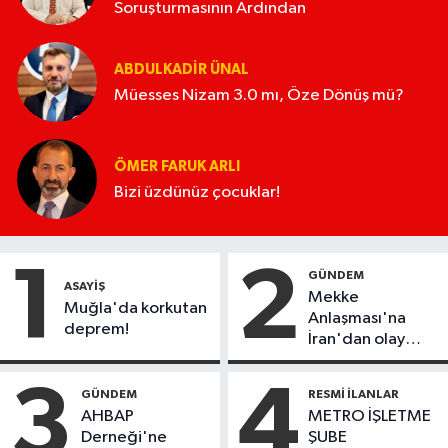
Soruşturmasının Ardından
ABDULKADIR ÜNAL
Müesses Nizam 3.0 mı, Öze Dönüş mü?
ÖMER FARUK ARLI
Bizi üzdünüz çocuklar!
1
2
GÜNDEM
ASAYIŞ
Mekke
Muğla'da korkutan
Anlaşması'na
deprem!
İran'dan olay
tepki:
"Politikalarınızı
3
4
GÜNDEM
RESMI İLANLAR
düzeltin"
AHBAP
METRO İŞLETME
Derneği'ne
ŞUBE