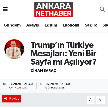
Asayiş
Ankara Hava Durumu
Gündem
Asayiş
Eğitim
Ekonomi
Sağlık
Si
Duyurular
Ankara Trafik Yoğunluk Haritası
Eğitim
Süper Lig Puan Durumu ve Fikstür
Trump’ın Türkiye
Mesajları: Yeni Bir
Ekonomi
Tüm Manşetler
Sayfa mı Açılıyor?
Gündem
Son Dakika Haberleri
CIHAN SARAÇ
Kim Kimdir Nereli
Haber Arşivi
08.07.2026 - 21:40
08.07.2026 - 21:40
YAYINLANMA
GÜNCELLEME
Resmi İlanlar
Paylaş
-
+
A
A
Sağlık