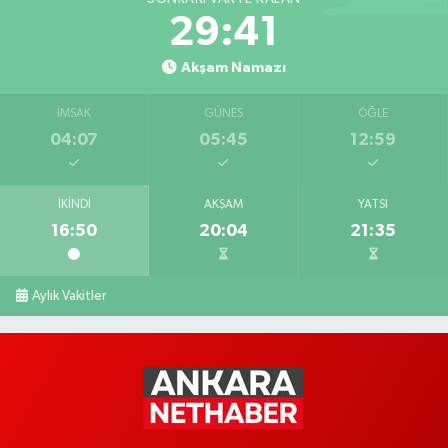
29:40
Akşam Namazı
İMSAK
GÜNEŞ
ÖĞLE
04:07
05:45
12:59
İKINDI
AKŞAM
YATSI
16:50
20:04
21:35
Aylık Vakitler