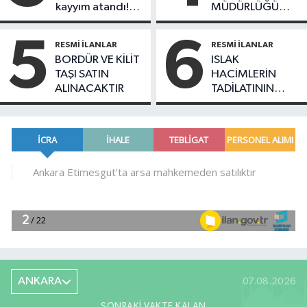
kayyım atandı!
MÜDÜRLÜĞÜ
Tüm faaliyetleri
CRRC ZELC
durduruldu
TRENLERİ İÇİN
5
6
RESMI İLANLAR
RESMI İLANLAR
TREN CAMLARI
BORDÜR VE KİLİT
ISLAK
MAL ALIMI İŞİ
TAŞI SATIN
HACİMLERİN
ALINACAKTIR
TADİLATININ
REVİZYONU
İŞLERİ
YAPTIRILACAKTIR
ANKARA
07.08.2026
SONRAKI VAKTE KALAN