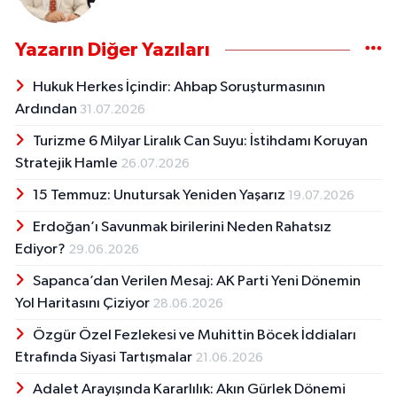
Yazarın Diğer Yazıları
Hukuk Herkes İçindir: Ahbap Soruşturmasının
Ardından
31.07.2026
Turizme 6 Milyar Liralık Can Suyu: İstihdamı Koruyan
Stratejik Hamle
26.07.2026
15 Temmuz: Unutursak Yeniden Yaşarız
19.07.2026
Erdoğan’ı Savunmak birilerini Neden Rahatsız
Ediyor?
29.06.2026
Sapanca’dan Verilen Mesaj: AK Parti Yeni Dönemin
Yol Haritasını Çiziyor
28.06.2026
Özgür Özel Fezlekesi ve Muhittin Böcek İddiaları
Etrafında Siyasi Tartışmalar
21.06.2026
Adalet Arayışında Kararlılık: Akın Gürlek Dönemi